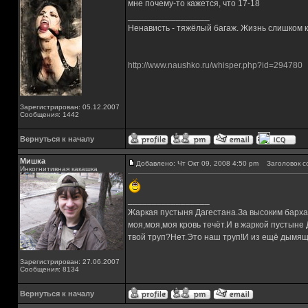
мне почему-то кажется, что 17-18
_________________
Ненависть - тяжёлый багаж. Жизнь слишком ко
http://www.naushko.ru/whisper.php?id=294780
Зарегистрирован: 05.12.2007
Сообщения: 1442
Вернуться к началу
Мишка
Добавлено: Чт Окт 09, 2008 4:50 pm
Заголовок с
Инкогнитивная какашка
_________________
Жаркая пустыня Дагестана.За высоким барха
моя,моя,моя кровь течёт.И в жаркой пустыне
твой труп?Нет.Это наш труп!И из ещё дымящ
Зарегистрирован: 27.06.2007
Сообщения: 8134
Вернуться к началу