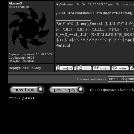
ALuserX
Добавлено: Чт Окт 09, 2008 5:00 pm
Заголовок с
псих-одиночка
у Ани 1024 сообщения! это надо отметить!!))
_________________
`$=`;$_=\%!;($_)=/(.)/;$==++$|;($.,$/,$,,$\,$",$;,
$!=~/(.)(.).(.)(.)(.)(.)..(.)(.)(.)..(.)......(.)/,$"),$=++;$.+
$_++;$_++;($_,$\,$,)=($~.$"."$;$/$%[$?]$_$\$,$:
;$,++;$^|=$";`$_$\$,$/$:$;$~$*$%[$?]$.$~$*${#
Perl rulz!
Зарегистрирован: 14.10.2005
Сообщения: 9828
Откуда: немецыя
Вернуться к началу
Показать сообщения:
Список форумов Serj on 
Страница
4
из
4