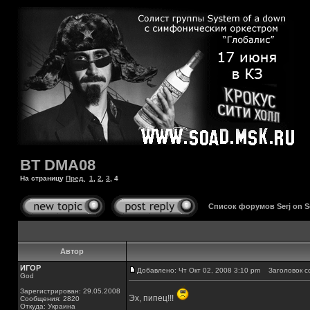
BT DMA08
На страницу
Пред.
1
,
2
,
3
,
4
Список форумов Serj on 
Автор
ИГОР
Добавлено: Чт Окт 02, 2008 3:10 pm
Заголовок с
God
Зарегистрирован: 29.05.2008
Эх, пипец!!!
Сообщения: 2820
Откуда: Украина