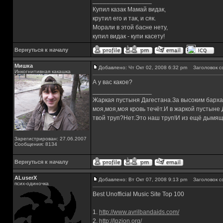
_________________
Купил казак Мамай видак,
крутил его и так, и сяк.
Морали в этой басне нету,
купил видак - купи касету!
Вернуться к началу
Мишка
Добавлено: Чт Окт 02, 2008 6:32 pm
Заголовок с
Инкогнитивная какашка
А у вас какое?
_________________
Жаркая пустыня Дагестана.За высоким барха
моя,моя,моя кровь течёт.И в жаркой пустыне
твой труп?Нет.Это наш труп!И из ещё дымящ
Зарегистрирован: 27.06.2007
Сообщения: 8134
Вернуться к началу
ALuserX
Добавлено: Вт Окт 07, 2008 9:13 pm
Заголовок с
псих-одиночка
Best Unofficial Music Site Top 100
1.
http://www.avrilbandaids.com/
2.
http://lpzion.org/