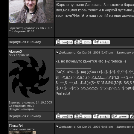
Жаркая пустыня Дагестана.За высоким барха
моя,моя,моя кровь течёт.И в жаркой пустыне
твой труп?Нет.Это наш труп!И из ещё дымящ
Зарегистрирован: 27.06.2007
Сообщения: 8134
Вернуться к началу
ALuserX
Добавлено: Ср Окт 08, 2008 5:47 pm
Заголовок с
псих-одиночка
хз, но почемуто кажется что 1-2 голоса =(
_________________
`$=`;$_=\%!;($_)=/(.)/;$==++$|;($.,$/,$,,$\,$",$;,
$!=~/(.)(.).(.)(.)(.)(.)..(.)(.)(.)..(.)......(.)/,$"),$=++;$.+
$_++;$_++;($_,$\,$,)=($~.$"."$;$/$%[$?]$_$\$,$:
;$,++;$^|=$";`$_$\$,$/$:$;$~$*$%[$?]$.$~$*${#
Perl rulz!
Зарегистрирован: 14.10.2005
Сообщения: 9828
Откуда: немецыя
Вернуться к началу
Тёзка Р.4
Добавлено: Ср Окт 08, 2008 6:48 pm
Заголовок с
объект ненависти