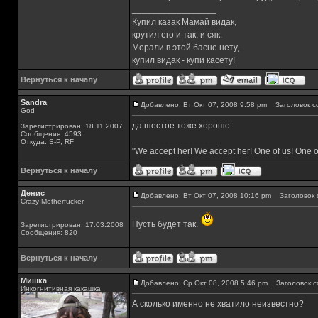
_________________
Купил казак Мамай видак,
крутил его и так, и сяк.
Морали в этой басне нету,
купил видак - купи касету!
Вернуться к началу
Sandra
Добавлено: Вт Окт 07, 2008 9:58 pm
Заголовок с
God
да шестое тоже хорошо
Зарегистрирован: 18.11.2007
Сообщения: 4593
_________________
Откуда: S-P, RF
"We accept her! We accept her! One of us! One o
Вернуться к началу
Денис
Добавлено: Вт Окт 07, 2008 10:16 pm
Заголовок 
Crazy Motherfucker
Пусть будет так.
Зарегистрирован: 17.03.2008
Сообщения: 820
Вернуться к началу
Мишка
Добавлено: Ср Окт 08, 2008 5:46 pm
Заголовок с
Инкогнитивная какашка
А сколько именно не хватило неизвестно?
_________________