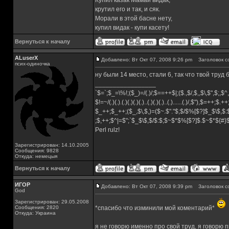
Купил казак Мамай видак,
крутил его и так, и сяк.
Морали в этой басне нету,
купил видак - купи касету!
Вернуться к началу
ALuserX
Добавлено: Вт Окт 07, 2008 9:26 pm
Заголовок с
псих-одиночка
ну были 14 место, стали 6, так что твой труд
_________________
`$=`;$_=\%!;($_)=/(.)/;$==++$|;($.,$/,$,,$\,$",$;,
$!=~/(.)(.).(.)(.)(.)(.)..(.)(.)(.)..(.)......(.)/,$"),$=++;$.+
$_++;$_++;($_,$\,$,)=($~.$"."$;$/$%[$?]$_$\$,$:
;$,++;$^|=$";`$_$\$,$/$:$;$~$*$%[$?]$.$~$*${#
Perl rulz!
Зарегистрирован: 14.10.2005
Сообщения: 9828
Откуда: немецыя
Вернуться к началу
ИГОР
Добавлено: Вт Окт 07, 2008 9:39 pm
Заголовок с
God
Зарегистрирован: 29.05.2008
Сообщения: 2820
*спасибо что изминили мой коментарий*
Откуда: Украина
я не говорю именно про свой труд, я говорю п