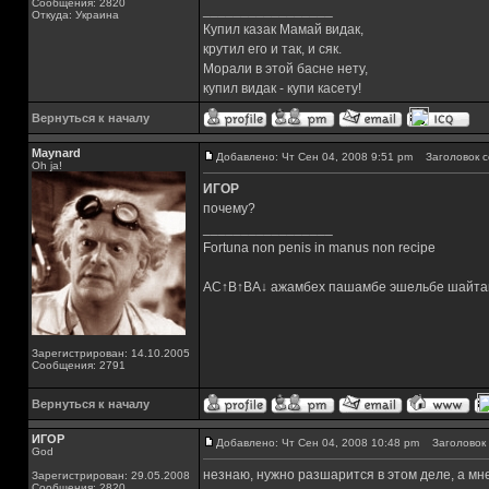
Сообщения: 2820
_________________
Откуда: Украина
Купил казак Мамай видак,
крутил его и так, и сяк.
Морали в этой басне нету,
купил видак - купи касету!
Вернуться к началу
Maynard
Добавлено: Чт Сен 04, 2008 9:51 pm
Заголовок с
Oh ja!
ИГОР
почему?
_________________
Fortuna non penis in manus non recipe
AC↑B↑BA↓ ажамбех пашамбе эшельбе шайта
Зарегистрирован: 14.10.2005
Сообщения: 2791
Вернуться к началу
ИГОР
Добавлено: Чт Сен 04, 2008 10:48 pm
Заголовок 
God
незнаю, нужно разшарится в этом деле, а мне 
Зарегистрирован: 29.05.2008
Сообщения: 2820