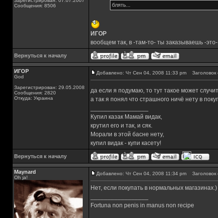
Зарегистрирован: 07.07.2007
блять...
Сообщения: 8506
ИГОР
вообщем так, в -там-то- ты заказываешь -это- 
Вернуться к началу
ИГОР
Добавлено: Чт Сен 04, 2008 11:33 pm
Заголовок 
God
Зарегистрирован: 29.05.2008
да если я подумаю, то тут такое может случ
Сообщения: 2820
Откуда: Украина
а так я понял что страшного ничё нету в поку
_________________
Купил казак Мамай видак,
крутил его и так, и сяк.
Морали в этой басне нету,
купил видак - купи касету!
Вернуться к началу
Maynard
Добавлено: Чт Сен 04, 2008 11:34 pm
Заголовок 
Oh ja!
Нет, если покупать в нормальных магазинах.)
_________________
Fortuna non penis in manus non recipe