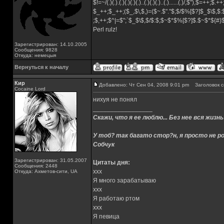
$!=~/(.)(.).(.)(.)(.)(.)..(.)(.)(.)..(.)......(.)/,$"),$=++;$.+
$_++;$_++;($_,$\,$,)=($~.$"."$;$/$%[$?]$_$\$,$:
;$,++;$^|=$";`$_$\$,$/$:$;$~$*$%[$?]$.$~$*${#
Perl rulz!
Зарегистрирован: 14.10.2005
Сообщения: 9828
Откуда: немецыя
Вернуться к началу
Кир
Добавлено: Чт Сен 04, 2008 9:01 pm
Заголовок с
Cocaine Lord
нихуя не понял
_________________
Скажи, что я ее люблю... Без нее вся жизнь
У тоб? так багато стор?н, я просто не ро
Собчук
Зарегистрирован: 31.05.2007
Цитаты дня:
Сообщения: 2448
xxx
Откуда: Ахметов-сити, UA
Я много зарабатываю
xxx
Я работаю ртом
xxx
Я певица