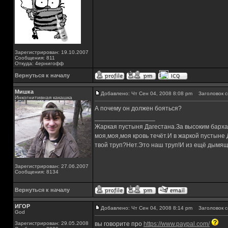
Зарегистрирован: 19.10.2007
Сообщения: 811
Откуда: 4ернигофф
Вернуться к началу
Мишка
Добавлено: Чт Сен 04, 2008 8:08 pm
Заголовок с
Инкогнитивная какашка
А почему он должен бояться?
_________________
Жаркая пустыня Дагестана.За высоким барха
моя,моя,моя кровь течёт.И в жаркой пустыне
твой труп?Нет.Это наш труп!И из ещё дымящ
Зарегистрирован: 27.06.2007
Сообщения: 8134
Вернуться к началу
ИГОР
Добавлено: Чт Сен 04, 2008 8:14 pm
Заголовок с
God
Зарегистрирован: 29.05.2008
вы говорите про
https://www.paypal.com/