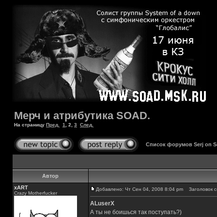
Мерч и атрибутика SOAD.
На страницу
Пред.
1
,
2
,
3
След.
Список форумов Serj on 
Автор
xART
Добавлено: Чт Сен 04, 2008 8:04 pm
Заголовок с
Crazy Motherfucker
ALuserX
А ты не боишься так поступать?)