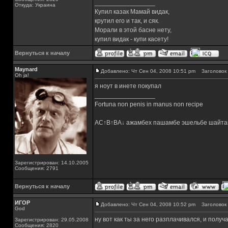
_________________
Откуда: Украина
Купил казак Мамай видак,
крутил его и так, и сяк.
Морали в этой басне нету,
купил видак - купи касету!
Вернуться к началу
Maynard
Добавлено: Чт Сен 04, 2008 10:51 pm
Заголовок 
Oh ja!
я ноут в инете покупал
_________________
Fortuna non penis in manus non recipe
AC↑B↑BA↓ ажамбех пашамбе эшельбе шайта
Зарегистрирован: 14.10.2005
Сообщения: 2791
Вернуться к началу
ИГОР
Добавлено: Чт Сен 04, 2008 10:52 pm
Заголовок 
God
ну вот как ты за него разплачивался, и получ
Зарегистрирован: 29.05.2008
Сообщения: 2820