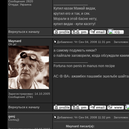
Сообщения: 2820
_________________
Откуда: Украина
Купил казак Мамай видак,
крутил его и так, и сяк.
Морали в этой басне нету,
купил видак - купи касету!
Вернуться к началу
Maynard
Добавлено: Чт Сен 04, 2008 11:31 pm
Заголовок 
Oh ja!
а самому подумать никак?
о пайпале заговорили, когда обсуждали каки
_________________
Fortuna non penis in manus non recipe
AC↑B↑BA↓ ажамбех пашамбе эшельбе шайта
Зарегистрирован: 14.10.2005
Сообщения: 2791
Вернуться к началу
genj
Добавлено: Чт Сен 04, 2008 11:32 pm
Заголовок 
Солнц))
Maynard писал(а):