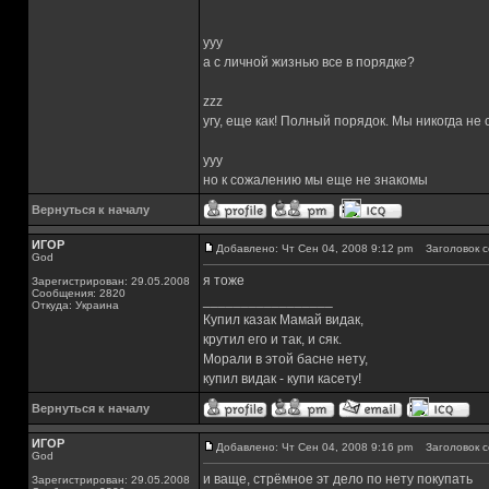
yyy
а с личной жизнью все в порядке?
zzz
угу, еще как! Полный порядок. Мы никогда не
yyy
но к сожалению мы еще не знакомы
Вернуться к началу
ИГОР
Добавлено: Чт Сен 04, 2008 9:12 pm
Заголовок с
God
я тоже
Зарегистрирован: 29.05.2008
Сообщения: 2820
_________________
Откуда: Украина
Купил казак Мамай видак,
крутил его и так, и сяк.
Морали в этой басне нету,
купил видак - купи касету!
Вернуться к началу
ИГОР
Добавлено: Чт Сен 04, 2008 9:16 pm
Заголовок с
God
и ваще, стрёмное эт дело по нету покупать
Зарегистрирован: 29.05.2008