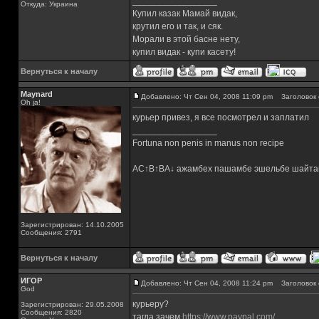
_________________
Откуда: Украина
Купил казак Мамай видак,
крутил его и так, и сяк.
Морали в этой басне нету,
купил видак - купи касету!
Вернуться к началу
Maynard
Добавлено: Чт Сен 04, 2008 11:09 pm
Заголовок 
Oh ja!
курьер привез, я все посмотрел и заплатил
_________________
Fortuna non penis in manus non recipe
AC↑B↑BA↓ ажамбех пашамбе эшельбе шайта
Зарегистрирован: 14.10.2005
Сообщения: 2791
Вернуться к началу
ИГОР
Добавлено: Чт Сен 04, 2008 11:24 pm
Заголовок 
God
курьеру?
Зарегистрирован: 29.05.2008
Сообщения: 2820
тагда зачем
https://www.paypal.com/