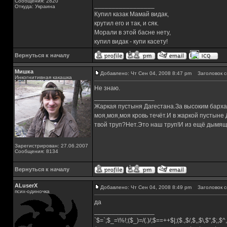
Сообщения: 2820
_________________
Откуда: Украина
Купил казак Мамай видак,
крутил его и так, и сяк.
Морали в этой басне нету,
купил видак - купи касету!
Вернуться к началу
Мишка
Добавлено: Чт Сен 04, 2008 8:47 pm
Заголовок с
Инкогнитивная какашка
Не знаю.
_________________
Жаркая пустыня Дагестана.За высоким барха
моя,моя,моя кровь течёт.И в жаркой пустыне
твой труп?Нет.Это наш труп!И из ещё дымящ
Зарегистрирован: 27.06.2007
Сообщения: 8134
Вернуться к началу
ALuserX
Добавлено: Чт Сен 04, 2008 8:49 pm
Заголовок с
псих-одиночка
да
_________________
`$=`;$_=\%!;($_)=/(.)/;$==++$|;($.,$/,$,,$\,$",$;,