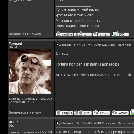
Откуда: Украина
_________________
Купил казак Мамай видак,
крутил его и так, и сяк.
Морали в этой басне нету,
купил видак - купи касету!
Вернуться к началу
Maynard
Добавлено: Чт Сен 04, 2008 11:28 pm
Заголовок 
Oh ja!
блять...
_________________
Fortuna non penis in manus non recipe
AC↑B↑BA↓ ажамбех пашамбе эшельбе шайта
Зарегистрирован: 14.10.2005
Сообщения: 2791
Вернуться к началу
ИГОР
Добавлено: Чт Сен 04, 2008 11:29 pm
Заголовок 
God
я тоже так считаю, (я люблю всех розпрашиват
Зарегистрирован: 29.05.2008