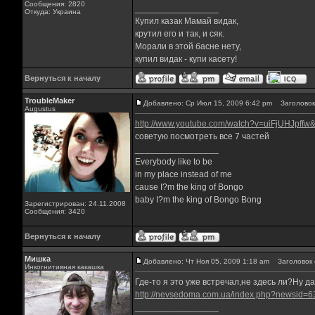
Сообщения: 2820
_________________
Откуда: Украина
Купил казак Мамай видак,
крутил его и так, и сяк.
Морали в этой басне нету,
купил видак - купи касету!
Вернуться к началу
TroubleMaker
Добавлено: Ср Июл 15, 2009 6:42 pm
Заголовок
Augustus
http://www.youtube.com/watch?v=uiFjUHJpffw&
советую посмотреть все 7 частей
_________________
Everybody like to be
in my place instead of me
cause I?m the king of Bongo
baby I?m the king of Bongo Bong
Зарегистрирован: 24.11.2008
Сообщения: 3420
Вернуться к началу
Мишка
Добавлено: Чт Ноя 05, 2009 1:18 am
Заголовок 
Инкогнитивная какашка
Где-то я это уже встречал,не здесь ли?Ну да
http://nevsedoma.com.ua/index.php?newsid=
_________________