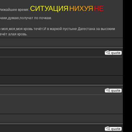
СИТУАЦИЯ
НИХУЯ
НЕ
 ближайшее время:
чаки,думаю,получат по почкам.
 моя,моя,моя кровь течёт.И в жаркой пустыне Дагестана за высоким
чёт алая кровь.