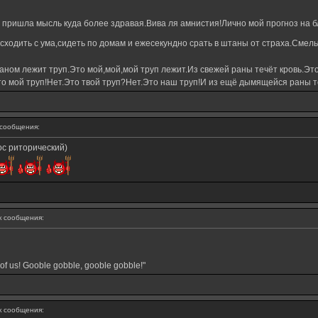
е пришла мысль куда более здравая.Вива ля амнистия!Лично мой прогноз на
сходить с ума,сидеть по домам и ежесекундно срать в штаны от страха.Смель
ном лежит труп.Это мой,мой,мой труп лежит.Из свежей раны течёт кровь.Это
о мой труп!Нет.Это твой труп?Нет.Это наш труп!И из ещё дымящейся раны те
сообщения:
ос риторический)
 сообщения:
of us! Gooble gobble, gooble gobble!"
 сообщения: