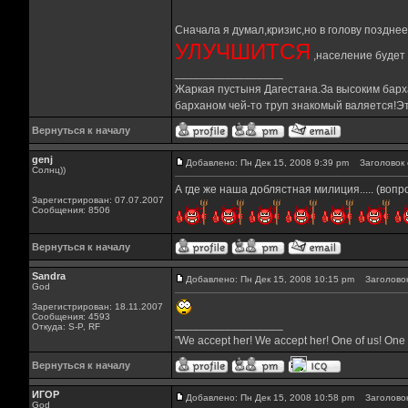
Сначала я думал,кризис,но в голову поздне
УЛУЧШИТСЯ
,население будет 
_________________
Жаркая пустыня Дагестана.За высоким барха
барханом чей-то труп знакомый валяется!Эт
Вернуться к началу
genj
Добавлено: Пн Дек 15, 2008 9:39 pm
Заголовок 
Солнц))
А где же наша доблястная милиция..... (вопр
Зарегистрирован: 07.07.2007
Сообщения: 8506
Вернуться к началу
Sandra
Добавлено: Пн Дек 15, 2008 10:15 pm
Заголовок
God
Зарегистрирован: 18.11.2007
Сообщения: 4593
_________________
Откуда: S-P, RF
"We accept her! We accept her! One of us! One 
Вернуться к началу
ИГОР
Добавлено: Пн Дек 15, 2008 10:58 pm
Заголовок
God