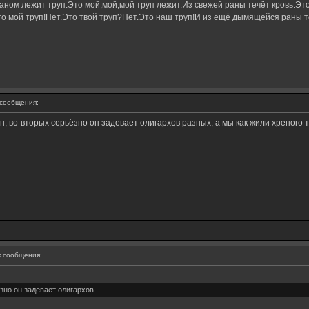
ном лежит труп.Это мой,мой,мой труп лежит.Из свежей раны течёт кровь.Это
о мой труп!Нет.Это твой труп?Нет.Это наш труп!И из ещё дымящейся раны те
сообщения:
, во-вторых серьёзно он задевает олигархов разных, а мы как жили хреного т
 сообщения:
зно он задевает олигархов