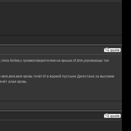
т,типа бобик,с громкоговорителем на крыше.И,бля,угрожающе тек
 моя,моя,моя кровь течёт.И в жаркой пустыне Дагестана за высоким
чёт алая кровь.