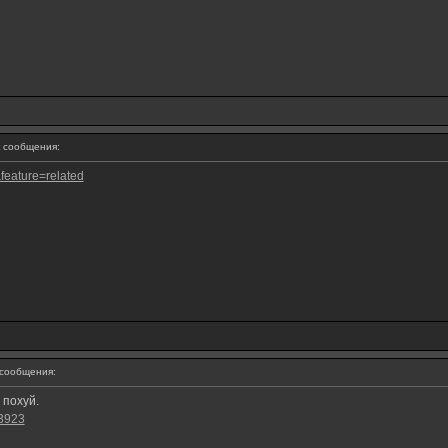
 сообщения:
feature=related
сообщения:
 похуй.
63923