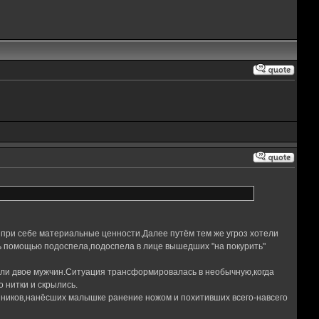
 при себе материальные ценности.Далее путём тем же угроз хотели
ь помощью подоспела,подоспела в лице вышедших "на покурить"
ели двое мужчин.Ситуация трансформировалась в необычную,когда
 нитки и скрылись.
тупников,нанёсших малышке ранение ножом и похитивших всего-навсего