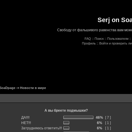
Serj on So
Свободу от фальшивого равенства вам може
FAQ
::
Поиск
::
Пользователи
::
Профиль
::
Войти и проверить л
 SoaDpage
->
Новости в мире
А вы бреете подмышки?
ДА!!!!
46%
[ 7 ]
НЕТ!!!
6%
[ 1 ]
Затрудняюсь ответить!!!
6%
[ 1 ]