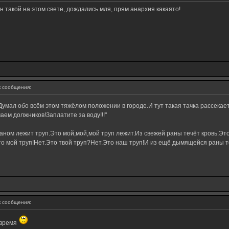
н такой на этом свете, дождались мля, прям анархия какаято!
 сообщения:
Думал обо всём этом тяжёлом положении в городе.И тут такая тачка рассекае
ем должников!Заплатите за воду!!!"
ном лежит труп.Это мой,мой,мой труп лежит.Из свежей раны течёт кровь.Это
о мой труп!Нет.Это твой труп?Нет.Это наш труп!И из ещё дымящейся раны те
 сообщения:
 время