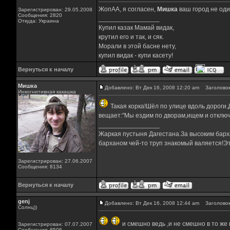
ЖопАА, я согласен,
Мишка
ваш город не оди
Зарегистрирован: 29.05.2008
Сообщения: 2820
_________________
Откуда: Украина
Купил казак Мамай видак,
крутил его и так, и сяк.
Морали в этой басне нету,
купил видак - купи касету!
Вернуться к началу
Мишка
Добавлено: Вт Дек 16, 2008 12:20 am
Заголовок
Инкогнитивная какашка
Такая корка!Шёл по улице вдоль дороги.
вещает:"Мы ездим по дворам,ищем и отключа
_________________
Жаркая пустыня Дагестана.За высоким барха
барханом чей-то труп знакомый валяется!Эт
Зарегистрирован: 27.06.2007
Сообщения: 8134
Вернуться к началу
genj
Добавлено: Вт Дек 16, 2008 12:44 am
Заголовок
Солнц))
и смешно ведь ,и не смешно в то же
Зарегистрирован: 07.07.2007
Сообщения: 8506