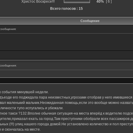
Христос Воскресе!!!
40%
[ 6 ]
Всего голосов : 15
Сообщение
сообщения:
сообщения:
х события минувшей недели.
дъезде его поджидала пара неизвестных,угрозами отобрав у него имевшиеся
живал маленький мальчик.Неожиданная помощь,если это вообще можно назват
личности тупо испугались и убежали.
тное такси ?132.Вполне обычная ситуация-на места вперёд к водителю подс
дителю,приказал ехать за город.Там преступники обобрали всех пассажиров до
льных (!!!) улиц нашего города домой.Не установлено количество и пол прес
 и скончалась на месте.