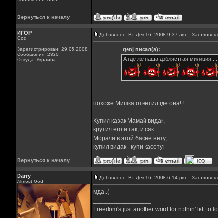
Вернуться к началу
ИГОР
Добавлено: Вт Дек 16, 2008 9:37 am
Заголовок 
God
Зарегистрирован: 29.05.2008
genj писал(а):
Сообщения: 2820
А где же наша доблястная милиция....
Откуда: Украина
похоже Мишка ответил где она!!!
_________________
Купил казак Мамай видак,
крутил его и так, и сяк.
Морали в этой басне нету,
купил видак - купи касету!
Вернуться к началу
Darry
Добавлено: Вт Дек 16, 2008 6:14 pm
Заголовок 
Almost God
мда..(
_________________
Freedom's just another word for nothin' left to lo