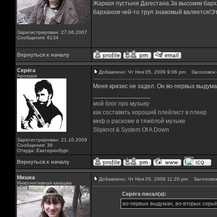
Жаркая пустыня Дагестана.За высоким барха
барханом чей-то труп знакомый валяется!Эт
Зарегистрирован: 27.06.2007
Сообщения: 8134
Вернуться к началу
Серёга
Добавлено: Чт Ноя 05, 2009 9:06 pm
Заголовок 
Apostate
Меня кризис не задел. Он во-первых выдуман
_________________
мой блог про музыку
как составить хороший плейлист в плеер
миф о расизме в тяжёлой музыке
Slipknot & System Of A Down
Зарегистрирован: 21.10.2009
Сообщения: 36
Откуда: Екатеринбург
Вернуться к началу
Мишка
Добавлено: Чт Ноя 05, 2009 11:20 pm
Заголовок
Инкогнитивная какашка
Серёга писал(а):
во-первых выдуман, во-вторых серьё