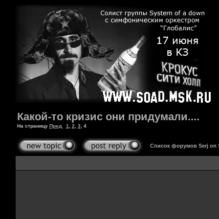
Какой-то кризис они придумали....
На страницу
Пред.
1
,
2
,
3
,
4
Список форумов Serj on