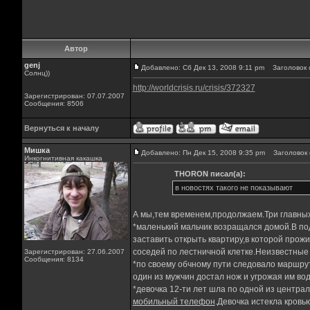
Автор
genj
Добавлено: Сб Дек 13, 2008 9:11 pm
Заголовок 
Солнц))
http://worldcrisis.ru/crisis/372327
Зарегистрирован: 07.07.2007
Сообщения: 8506
Вернуться к началу
Мишка
Добавлено: Пн Дек 15, 2008 9:35 pm
Заголовок 
Инкогнитивная какашка
THORON писал(а):
в новостях такого не показывают
А мы,тем временем,продолжаем.Три главны
*маленький мальчик возращался домой.В по
заставить открыть квартиру,в которой про
соседей по лестничной клетке.Неизвестные 
Зарегистрирован: 27.06.2007
Сообщения: 8134
*по своему обчному пути следовало маршру
один из мужчин достал нож и угрожая им во
*девочка 12-ти лет шла по одной из центра
мобильный телефон
.Девочка истекла кровью