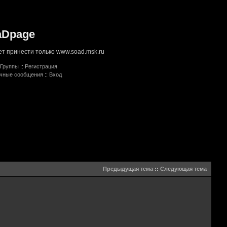
aDpage
т принести только www.soad.msk.ru
Группы
::
Регистрация
ичные сообщения
::
Вход
Предыдущая тема
::
Следующая тема