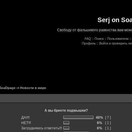
Serj on So
Свободу от фальшивого равенства вам може
FAQ
::
Поиск
::
Пользователи
::
Профиль
::
Войти и проверить л
 SoaDpage
->
Новости в мире
А вы бреете подмышки?
ДА!!!!
46%
[ 7 ]
НЕТ!!!
6%
[ 1 ]
Затрудняюсь ответить!!!
6%
[ 1 ]