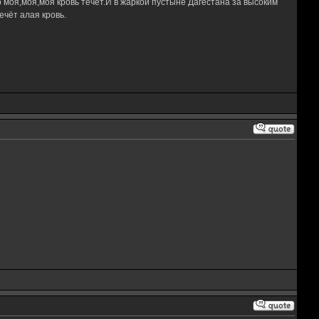
 моя,моя,моя кровь течёт.И в жаркой пустыне Дагестана за высоким
чёт алая кровь.