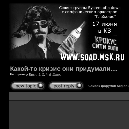
Какой-то кризис они придумали....
На страницу
Пред.
1
,
2
,
3
,
4
След.
Список форумов Serj on