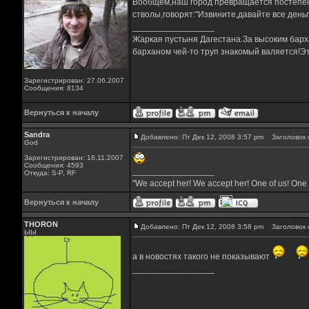
Вообщем,наш город превращается постепенн
стволы,говорят:"Извините,давайте все день
_________________
Жаркая пустыня Дагестана.За высоким барха
барханом чей-то труп знакомый валяется!Эт
Зарегистрирован: 27.06.2007
Сообщения: 8134
Вернуться к началу
Sandra
Добавлено: Пт Дек 12, 2008 3:57 pm
Заголовок 
God
Зарегистрирован: 18.11.2007
Сообщения: 4593
_________________
Откуда: S-P, RF
"We accept her! We accept her! One of us! One 
Вернуться к началу
THORON
Добавлено: Пт Дек 12, 2008 3:58 pm
Заголовок 
ЫЫ
а в новостях такого не показывают
_________________