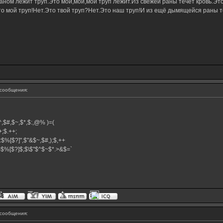
ном лежит труп.Это мой,мой,мой труп лежит.Из свежей раны течёт кровь.Это
о мой труп!Нет.Это твой труп?Нет.Это наш труп!И из ещё дымящейся раны те
сообщения:
,$^,$#,$~,$*,$:,@% )=(
.++;$.++;
:$%[$?]",$"&$~,$#,);$,++
#}$%[$?]$;$\$"$^$~$*.>&$=`
сообщения: