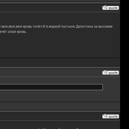
 моя,моя,моя кровь течёт.И в жаркой пустыне Дагестана за высоким
чёт алая кровь.