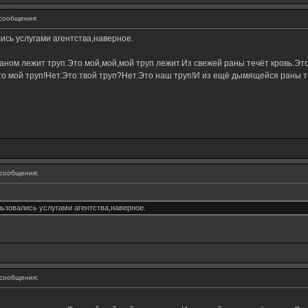
сообщения:
ись услугами агентства,наверное.
ном лежит труп.Это мой,мой,мой труп лежит.Из свежей раны течёт кровь.Это
о мой труп!Нет.Это твой труп?Нет.Это наш труп!И из ещё дымящейся раны те
сообщения:
льзовались услугами агентства,наверное.
сообщения: