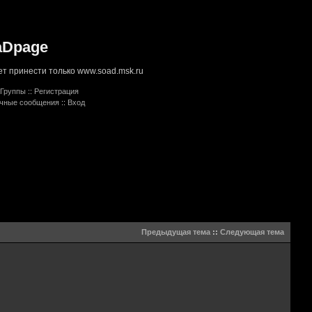
aDpage
т принести только www.soad.msk.ru
Группы
::
Регистрация
ичные сообщения
::
Вход
Предыдущая тема
::
Следующая тема