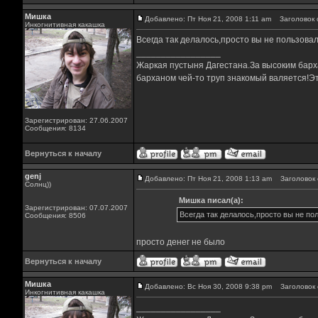
Мишка
Добавлено: Пт Ноя 21, 2008 1:11 am
Заголовок 
Инкогнитивная какашка
Всегда так делалось,просто вы не пользовал
_________________
Жаркая пустыня Дагестана.За высоким барха
барханом чей-то труп знакомый валяется!Эт
Зарегистрирован: 27.06.2007
Сообщения: 8134
Вернуться к началу
genj
Добавлено: Пт Ноя 21, 2008 1:13 am
Заголовок 
Солнц))
Мишка писал(а):
Зарегистрирован: 07.07.2007
Всегда так делалось,просто вы не по
Сообщения: 8506
просто денег не было
Вернуться к началу
Мишка
Добавлено: Вс Ноя 30, 2008 9:38 pm
Заголовок 
Инкогнитивная какашка
_________________