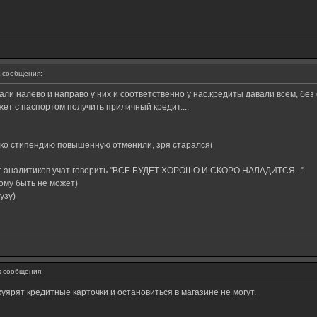
 сообщения:
али налево и направо у них и соответственно у нас.кредиты давали всем, без 
ет с паспортом получить приличный кредит....
лько стипендию повышенную отменили, зря старался(
ит аналитиков учат говорить "ВСЕ БУДЕТ ХОРОШО И СКОРО НАЛАДИТСЯ..."
гому быть не может)
узу)
 сообщения:
 хуярят кредитные карточки и остановиться в магазине не могут.