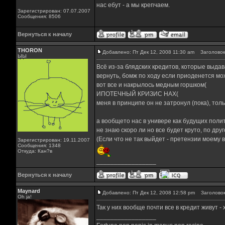
нас ебут - а мы крепчаем.
Зарегистрирован: 07.07.2007
Сообщения: 8506
Вернуться к началу
THORON
Добавлено: Пт Дек 12, 2008 11:30 am
Заголовок
ЫЫ
Всё из-за блядских кредитов, которые выдав
вернуть, бомж по ходу если приоденется мож
вот все и накрылось медным горшком(
ИПОТЕЧНЫЙ КРИЗИС НАХ(
меня в принципе он не затронул (пока), то
а вообщето нас в универе как будущих пол
не знаю скоро ли но все будет круто, по дру
(Если что не так выйдет - претензии моему в
Зарегистрирован: 19.11.2007
Сообщения: 1348
Откуда: Кан?в
_________________
Вернуться к началу
Maynard
Добавлено: Пт Дек 12, 2008 12:58 pm
Заголовок
Oh ja!
Так у них вообще почти все в кредит живут -
_________________