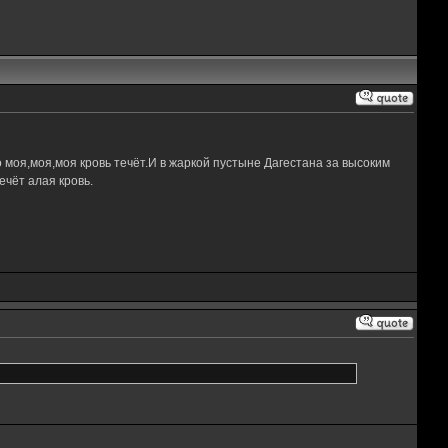
 моя,моя,моя кровь течёт.И в жаркой пустыне Дагестана за высоким
чёт алая кровь.