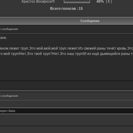
Христос Воскресе!!!
40%
[ 6 ]
Всего голосов : 15
Сообщение
 сообщения:
анк.
ном лежит труп.Это мой,мой,мой труп лежит.Из свежей раны течёт кровь.Это
о мой труп!Нет.Это твой труп?Нет.Это наш труп!И из ещё дымящейся раны те
 сообщения:
ерез банк.