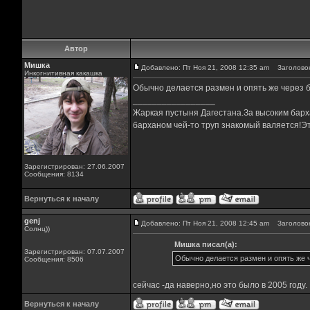
Автор
Мишка
Добавлено: Пт Ноя 21, 2008 12:35 am
Заголовок
Инкогнитивная какашка
Обычно делается размен и опять же через б
_________________
Жаркая пустыня Дагестана.За высоким барха
барханом чей-то труп знакомый валяется!Эт
Зарегистрирован: 27.06.2007
Сообщения: 8134
Вернуться к началу
genj
Добавлено: Пт Ноя 21, 2008 12:45 am
Заголовок
Солнц))
Мишка писал(а):
Зарегистрирован: 07.07.2007
Обычно делается размен и опять же ч
Сообщения: 8506
сейчас -да наверно,но это было в 2005 году.
Вернуться к началу