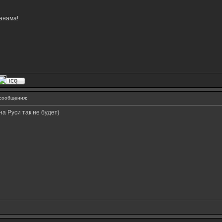
анама!
сообщения:
на Руси так не будет)