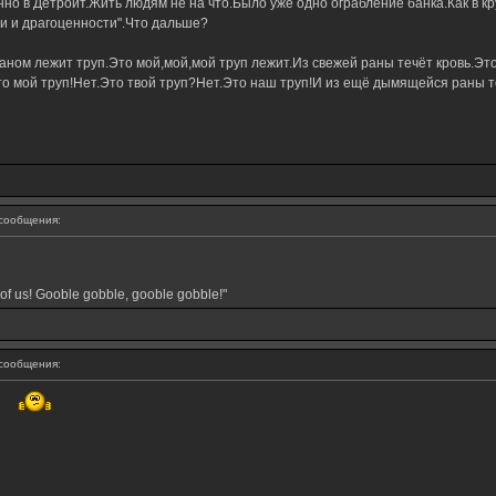
о в Детройт.Жить людям не на что.Было уже одно ограбление банка.Как в кр
ги и драгоценности".Что дальше?
ном лежит труп.Это мой,мой,мой труп лежит.Из свежей раны течёт кровь.Это
о мой труп!Нет.Это твой труп?Нет.Это наш труп!И из ещё дымящейся раны те
сообщения:
of us! Gooble gobble, gooble gobble!"
сообщения: