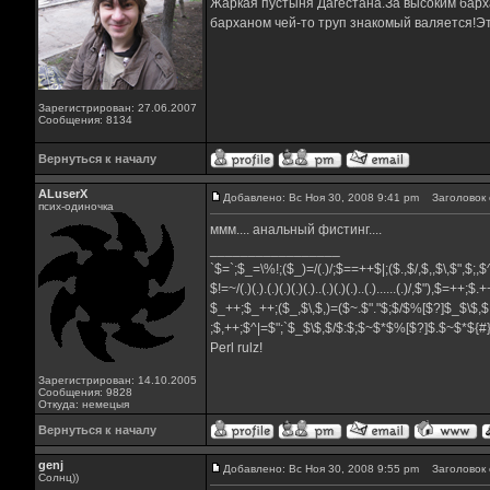
Жаркая пустыня Дагестана.За высоким барха
барханом чей-то труп знакомый валяется!Эт
Зарегистрирован: 27.06.2007
Сообщения: 8134
Вернуться к началу
ALuserX
Добавлено: Вс Ноя 30, 2008 9:41 pm
Заголовок 
псих-одиночка
ммм.... анальный фистинг....
_________________
`$=`;$_=\%!;($_)=/(.)/;$==++$|;($.,$/,$,,$\,$",$;
$!=~/(.)(.).(.)(.)(.)(.)..(.)(.)(.)..(.)......(.)/,$"),$=++;$
$_++;$_++;($_,$\,$,)=($~.$"."$;$/$%[$?]$_$\$,$
;$,++;$^|=$";`$_$\$,$/$:$;$~$*$%[$?]$.$~$*${
Perl rulz!
Зарегистрирован: 14.10.2005
Сообщения: 9828
Откуда: немецыя
Вернуться к началу
genj
Добавлено: Вс Ноя 30, 2008 9:55 pm
Заголовок 
Солнц))