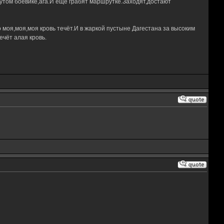
утом боевике,ага.И ещё грабят маршрутке.Заходят,достают
 моя,моя,моя кровь течёт.И в жаркой пустыне Дагестана за высоким
чёт алая кровь.