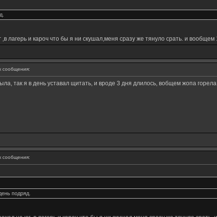
д.
 ,в лагерь и кароч что бы я ни скушал,меня сразу же тянуло срать. и вообщем
 сообщения:
ыла, так я в день уставал щитать, и вроде 3 дня длилось, вобщем жопа горела
 сообщения:
день подряд.