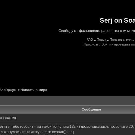
Serj on So
Свободу от фальшивого равенства вам може
FAQ
::
Поиск
::
Пользователи
::
Профиль
::
Войти и проверить л
 SoaDpage
->
Новости в мире
Сообщение
сообщения:
етить. тебе говорят - ты такой то(ну там 13ый) дозвонившийся. позвоните 20, 
 лоханулась. пятихатку на это всрала)) ппц