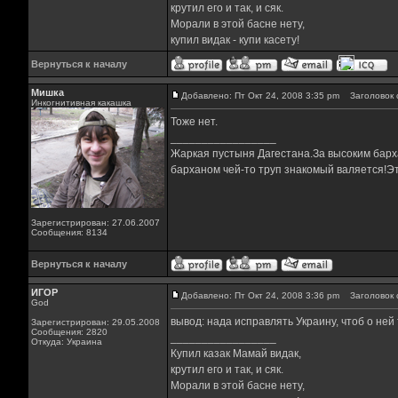
крутил его и так, и сяк.
Морали в этой басне нету,
купил видак - купи касету!
Вернуться к началу
Мишка
Добавлено: Пт Окт 24, 2008 3:35 pm
Заголовок 
Инкогнитивная какашка
Тоже нет.
_________________
Жаркая пустыня Дагестана.За высоким барха
барханом чей-то труп знакомый валяется!Эт
Зарегистрирован: 27.06.2007
Сообщения: 8134
Вернуться к началу
ИГОР
Добавлено: Пт Окт 24, 2008 3:36 pm
Заголовок 
God
вывод: нада исправлять Украину, чтоб о ней
Зарегистрирован: 29.05.2008
Сообщения: 2820
_________________
Откуда: Украина
Купил казак Мамай видак,
крутил его и так, и сяк.
Морали в этой басне нету,