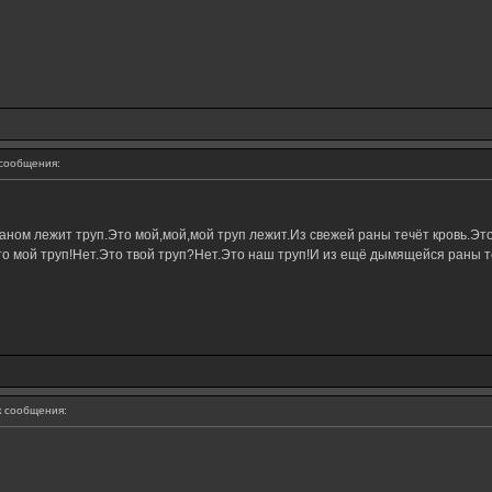
сообщения:
ном лежит труп.Это мой,мой,мой труп лежит.Из свежей раны течёт кровь.Это
о мой труп!Нет.Это твой труп?Нет.Это наш труп!И из ещё дымящейся раны те
 сообщения: