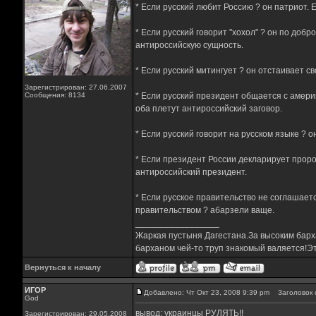
* Если русский любит Россию ? он патриот.
* Если русский говорит "хохол" ? он по доб
антироссийскую сущность.
* Если русский митингует ? он отстаивает 
Зарегистрирован: 27.06.2007
Сообщения: 8134
* Если русский президент общается с амер
оба плетут антироссийский заговор.
* Если русский говорит на русском языке ? 
* Если президент России декларирует проро
антироссийский президент.
* Если русское правительство не соглашает
правительством ? абарзели ваще.
_________________
Жаркая пустыня Дагестана.За высоким барха
барханом чей-то труп знакомый валяется!Эт
Вернуться к началу
ИГОР
Добавлено: Чт Окт 23, 2008 9:39 pm
Заголовок 
God
вывод: украинцы РУЛЯТЬ!!
Зарегистрирован: 29.05.2008