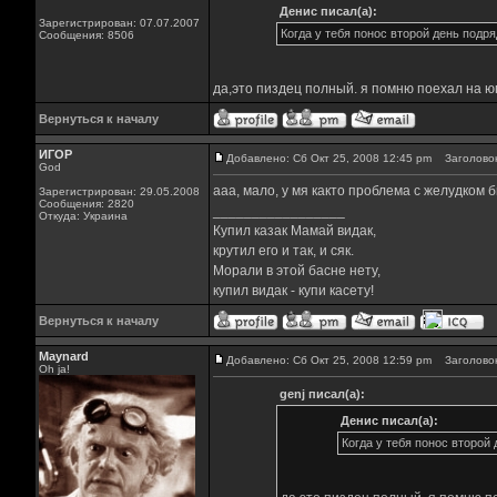
Денис писал(а):
Зарегистрирован: 07.07.2007
Когда у тебя понос второй день подря
Сообщения: 8506
да,это пиздец полный. я помню поехал на юг
Вернуться к началу
ИГОР
Добавлено: Сб Окт 25, 2008 12:45 pm
Заголовок
God
ааа, мало, у мя както проблема с желудком б
Зарегистрирован: 29.05.2008
Сообщения: 2820
_________________
Откуда: Украина
Купил казак Мамай видак,
крутил его и так, и сяк.
Морали в этой басне нету,
купил видак - купи касету!
Вернуться к началу
Maynard
Добавлено: Сб Окт 25, 2008 12:59 pm
Заголовок
Oh ja!
genj писал(а):
Денис писал(а):
Когда у тебя понос второй 