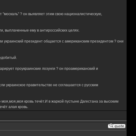
ит "москаль" ? он выявляет этим свою националистическую,
ги, выплаченные ему в антироссийских целях.
ли украинский президент общается с американским президентом ? они
недобитый.
арирует проукраинские лозунги ? он проамериканский и
сли украинское правительство не соглашается с русским
 моя,моя,моя кровь течёт.И в жаркой пустыне Дагестана за высоким
чёт алая кровь.