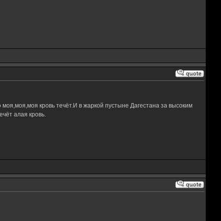
 моя,моя,моя кровь течёт.И в жаркой пустыне Дагестана за высоким
чёт алая кровь.