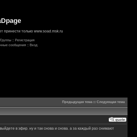
aDpage
т принести только www.soad.msk.ru
Группы
::
Регистрация
ичные сообщения
::
Вход
Предыдущая тема
::
Следующая тема
выйдете в эфир. ну и так снова и снова. а за каждый раз снимают