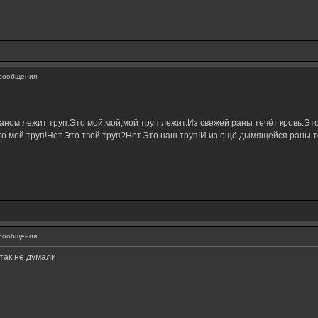
сообщения:
ном лежит труп.Это мой,мой,мой труп лежит.Из свежей раны течёт кровь.Это
о мой труп!Нет.Это твой труп?Нет.Это наш труп!И из ещё дымящейся раны те
сообщения:
 так не думали