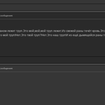
сообщения:
ном лежит труп.Это мой,мой,мой труп лежит.Из свежей раны течёт кровь.Это
о мой труп!Нет.Это твой труп?Нет.Это наш труп!И из ещё дымящейся раны те
сообщения: