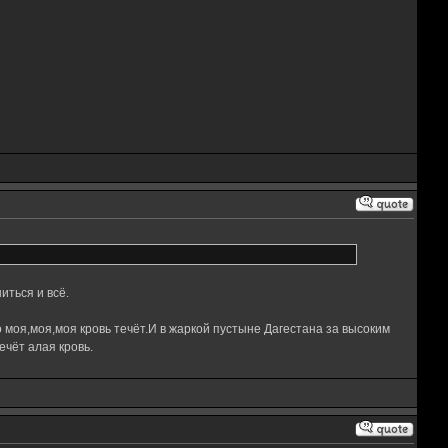
иться и всё.
 моя,моя,моя кровь течёт.И в жаркой пустыне Дагестана за высоким
чёт алая кровь.