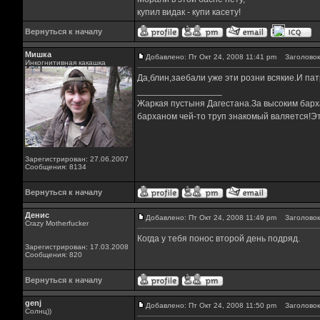
купил видак - купи касету!
Вернуться к началу
Мишка
Добавлено: Пт Окт 24, 2008 11:41 pm
Заголовок
Инкогнитивная какашка
Да,блин,заебали уже эти розни всякие.И па
_________________
Жаркая пустыня Дагестана.За высоким барха
барханом чей-то труп знакомый валяется!Эт
Зарегистрирован: 27.06.2007
Сообщения: 8134
Вернуться к началу
Денис
Добавлено: Пт Окт 24, 2008 11:49 pm
Заголовок
Crazy Motherfucker
Когда у тебя понос второй день подряд.
Зарегистрирован: 17.03.2008
Сообщения: 820
Вернуться к началу
genj
Добавлено: Пт Окт 24, 2008 11:50 pm
Заголовок
Солнц))