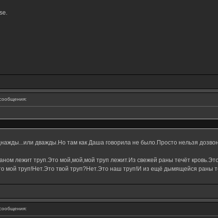
se.
сообщения:
днажды...или дважды.Но там как Даша говорила не было.Просто нельзя дозвон
ном лежит труп.Это мой,мой,мой труп лежит.Из свежей раны течёт кровь.Это
о мой труп!Нет.Это твой труп?Нет.Это наш труп!И из ещё дымящейся раны те
сообщения: