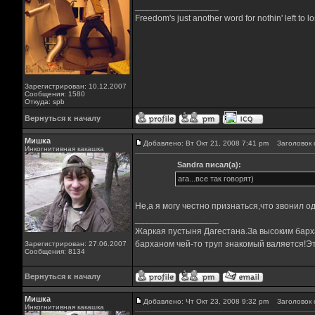
_________________
Freedom's just another word for nothin' left to lo
Зарегистрирован: 10.12.2007
Сообщения: 1580
Откуда: spb
Вернуться к началу
Мишка
Добавлено: Вт Окт 21, 2008 7:41 pm
Заголовок 
Инкогнитивная какашка
Sandra писал(а):
ага...все так говорят)
Не,а я могу честно признаться,что звонил о
_________________
Жаркая пустыня Дагестана.За высоким барха
барханом чей-то труп знакомый валяется!Эт
Зарегистрирован: 27.06.2007
Сообщения: 8134
Вернуться к началу
Мишка
Добавлено: Чт Окт 23, 2008 9:32 pm
Заголовок 
Инкогнитивная какашка