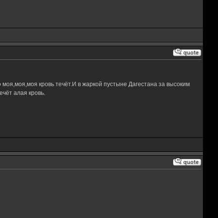
 моя,моя,моя кровь течёт.И в жаркой пустыне Дагестана за высоким
чёт алая кровь.