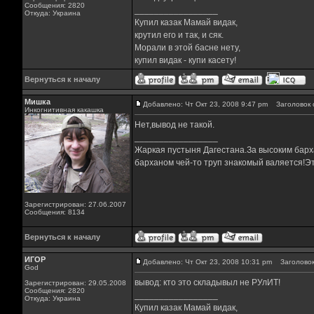
Сообщения: 2820
_________________
Откуда: Украина
Купил казак Мамай видак,
крутил его и так, и сяк.
Морали в этой басне нету,
купил видак - купи касету!
Вернуться к началу
Мишка
Добавлено: Чт Окт 23, 2008 9:47 pm
Заголовок 
Инкогнитивная какашка
Нет,вывод не такой.
_________________
Жаркая пустыня Дагестана.За высоким барха
барханом чей-то труп знакомый валяется!Эт
Зарегистрирован: 27.06.2007
Сообщения: 8134
Вернуться к началу
ИГОР
Добавлено: Чт Окт 23, 2008 10:31 pm
Заголовок
God
вывод: кто это складывыл не РУлИТ!
Зарегистрирован: 29.05.2008
Сообщения: 2820
_________________
Откуда: Украина
Купил казак Мамай видак,