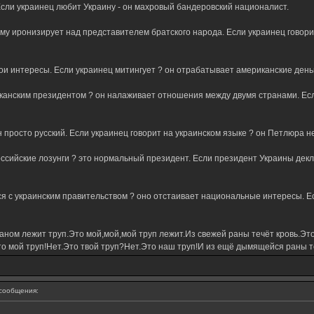
 Если украинец любит Украину - он махровый бандеровский националист.
рому иронизирует над представителем братского народа. Если украинец говор
свои интересы. Если украинец митингует ? он отрабатывает американские день
иканским президентом ? он налаживает отношения между двумя странами. Ес
он просто русский. Если украинец говорит на украинском языке ? он Петлюра 
ссийские лозунги ? это нормальный президент. Если президент Украины декл
ся с украинским правительством ? оно отстаивает национальные интересы. Е
ном лежит труп.Это мой,мой,мой труп лежит.Из свежей раны течёт кровь.Это
о мой труп!Нет.Это твой труп?Нет.Это наш труп!И из ещё дымящейся раны те
сообщения: