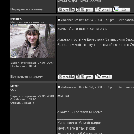
купил видак - купи касету!
Вернуться к началу
Мишка
Добавлено: Пт Окт 24, 2008 3:52 pm
Заголовок 
Инкогнитивная какашка
хммм...А это неплохая мысль.
_________________
Жаркая пустыня Дагестана.За высоким барха
барханом чей-то труп знакомый валяется!Эт
Зарегистрирован: 27.06.2007
Сообщения: 8134
Вернуться к началу
ИГОР
Добавлено: Пт Окт 24, 2008 3:57 pm
Заголовок 
God
Мишка
Зарегистрирован: 29.05.2008
Сообщения: 2820
Откуда: Украина
а какая была твоя мысль?
_________________
Купил казак Мамай видак,
крутил его и так, и сяк.
Морали в этой басне нету,