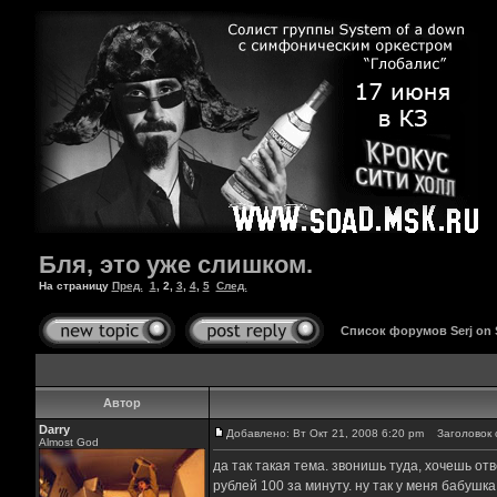
Бля, это уже слишком.
На страницу
Пред.
1
,
2
,
3
,
4
,
5
След.
Список форумов Serj on
Автор
Darry
Добавлено: Вт Окт 21, 2008 6:20 pm
Заголовок 
Almost God
да так такая тема. звонишь туда, хочешь отв
рублей 100 за минуту. ну так у меня бабушка