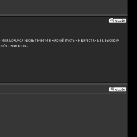
 моя,моя,моя кровь течёт.И в жаркой пустыне Дагестана за высоким
чёт алая кровь.