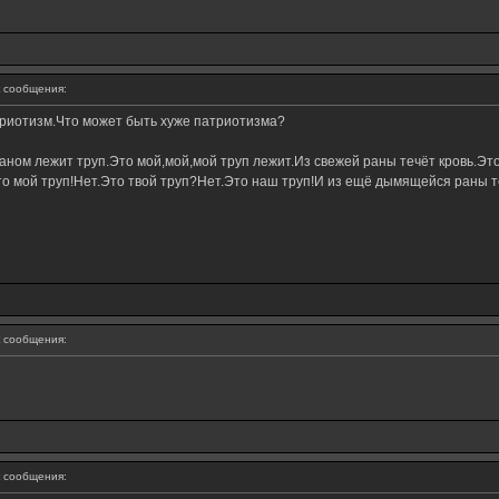
 сообщения:
триотизм.Что может быть хуже патриотизма?
ном лежит труп.Это мой,мой,мой труп лежит.Из свежей раны течёт кровь.Это
о мой труп!Нет.Это твой труп?Нет.Это наш труп!И из ещё дымящейся раны те
 сообщения:
 сообщения: