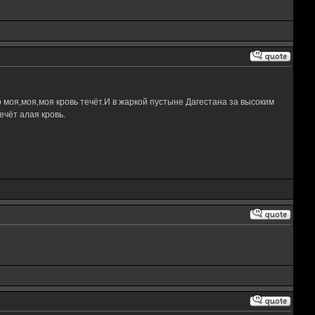
 моя,моя,моя кровь течёт.И в жаркой пустыне Дагестана за высоким
чёт алая кровь.