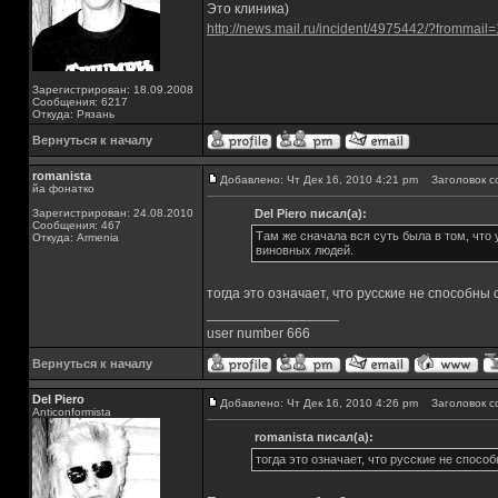
Это клиника)
http://news.mail.ru/incident/4975442/?frommail=
Зарегистрирован: 18.09.2008
Сообщения: 6217
Откуда: Рязань
Вернуться к началу
romanista
Добавлено: Чт Дек 16, 2010 4:21 pm
Заголовок с
йа фонатко
Зарегистрирован: 24.08.2010
Del Piero писал(а):
Сообщения: 467
Там же сначала вся суть была в том, что 
Откуда: Armenia
виновных людей.
тогда это означает, что русские не способны
_________________
user number 666
Вернуться к началу
Del Piero
Добавлено: Чт Дек 16, 2010 4:26 pm
Заголовок с
Аnticonformista
romanista писал(а):
тогда это означает, что русские не спосо