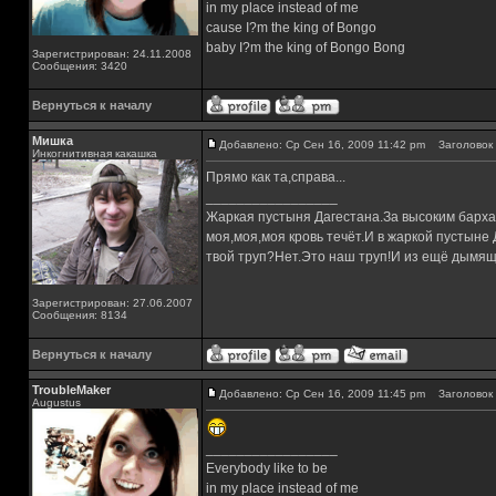
in my place instead of me
cause I?m the king of Bongo
baby I?m the king of Bongo Bong
Зарегистрирован: 24.11.2008
Сообщения: 3420
Вернуться к началу
Мишка
Добавлено: Ср Сен 16, 2009 11:42 pm
Заголовок 
Инкогнитивная какашка
Прямо как та,справа...
_________________
Жаркая пустыня Дагестана.За высоким барха
моя,моя,моя кровь течёт.И в жаркой пустыне
твой труп?Нет.Это наш труп!И из ещё дымящ
Зарегистрирован: 27.06.2007
Сообщения: 8134
Вернуться к началу
TroubleMaker
Добавлено: Ср Сен 16, 2009 11:45 pm
Заголовок 
Augustus
_________________
Everybody like to be
in my place instead of me