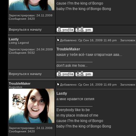
cause I?m the king of Bongo
baby I?m the king of Bongo Bong
Зарегистрирован: 24.11.2008
Сообщения: 3420
Вернуться к началу
Lastly
Добавлено: Ср Сен 16, 2009 11:46 pm
Заголовок 
Living Legend
TroubleMaker
Зарегистрирован: 24.04.2009
Сообщения: 5032
какая у тебя всё-таки отвратная ава...
_________________
don't ask me how...
Вернуться к началу
TroubleMaker
Добавлено: Ср Сен 16, 2009 11:49 pm
Заголовок 
Augustus
Lastly
а мне нравится сепия
_________________
Everybody like to be
in my place instead of me
cause I?m the king of Bongo
baby I?m the king of Bongo Bong
Зарегистрирован: 24.11.2008
Сообщения: 3420