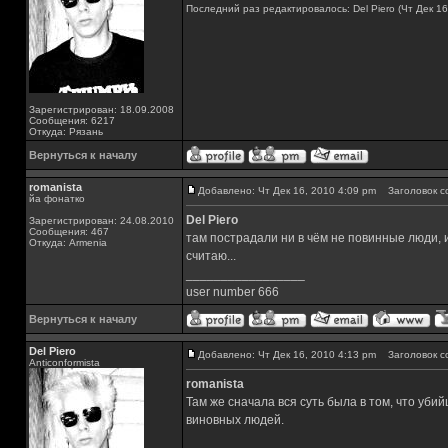
Последний раз редактировалось: Del Piero (Чт Дек 16
Зарегистрирован: 18.09.2008
Сообщения: 6217
Откуда: Рязань
Вернуться к началу
romanista
Добавлено: Чт Дек 16, 2010 4:09 pm
Заголовок с
йа фонатко
Del Piero
Зарегистрирован: 24.08.2010
Сообщения: 467
там пострадали ни в чём не повинные люди, 
Откуда: Armenia
считаю...
_________________
user number 666
Вернуться к началу
Del Piero
Добавлено: Чт Дек 16, 2010 4:13 pm
Заголовок с
Аnticonformista
romanista
Там же сначала вся суть была в том, что убий
виновных людей.