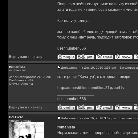
Попросил ребят скинуть мне на почту их ещё о
за эти годы не изменилось в сознании многих 
Как получу, скину...
зы... не нашёл более подходящей темы, чтобы
тому, о чём идёт речь, подходит заголовок этой
_________________
user number 666
Вернуться к началу
romanista
Добавлено: Чт Дек 16, 2010 3:53 pm
Заголовок с
йа фонатко
вот и ролик "Хачатур", о котором я говорил...
Зарегистрирован: 24.08.2010
Сообщения: 467
Откуда: Armenia
http://depositfiles.com/files/87pzaa41v
_________________
user number 666
Вернуться к началу
Del Piero
Добавлено: Чт Дек 16, 2010 3:59 pm
Заголовок с
Аnticonformista
romanista
Нормальная акция переросла в сборище зигом