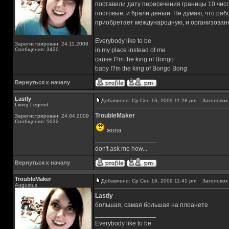
поставили дату пересечения границы 10 число
постовые, и брали деньги. Не думаю, что раб
приобретает международную, и организованную
_________________
Everybody like to be
Зарегистрирован: 24.11.2008
Сообщения: 3420
in my place instead of me
cause I?m the king of Bongo
baby I?m the king of Bongo Bong
Вернуться к началу
Lastly
Добавлено: Ср Сен 16, 2009 11:28 pm
Заголовок 
Living Legend
TroubleMaker
Зарегистрирован: 24.04.2009
Сообщения: 5032
жопа
_________________
don't ask me how...
Вернуться к началу
TroubleMaker
Добавлено: Ср Сен 16, 2009 11:41 pm
Заголовок 
Augustus
Lastly
большая, самая большая на плоанете
_________________
Everybody like to be