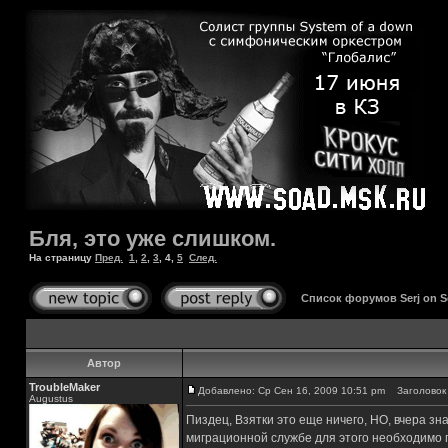
Бля, это уже слишком.
На страницу
Пред.
1
,
2
,
3
,
4
,
5
След.
Список форумов Serj on 
Автор
TroubleMaker
Добавлено: Ср Сен 16, 2009 10:51 pm
Заголовок 
Augustus
Пиздец, Взятки это еще ничего, НО, вчера з
миграционной службе для этого необходимо п