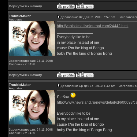
Вернуться к началу
TroubleMaker
Добавлено: Вс Дек 05, 2010 7:57 pm
Заголовок с
Augustus
http://yanissimo.livejournal.com/24442.html
_________________
Everybody like to be
in my place instead of me
cause I?m the king of Bongo
baby I?m the king of Bongo Bong
Зарегистрирован: 24.11.2008
Сообщения: 3420
Вернуться к началу
TroubleMaker
Добавлено: Ср Дек 15, 2010 4:42 am
Заголовок с
Augustus
Я ебал
http://www.newsland.ru/news/detail/id/600098/ca
_________________
Everybody like to be
in my place instead of me
cause I?m the king of Bongo
Зарегистрирован: 24.11.2008
baby I?m the king of Bongo Bong
Сообщения: 3420