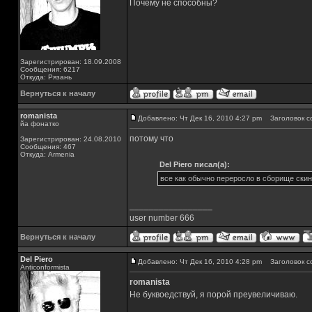
Почему не способны?
Зарегистрирован: 18.09.2008
Сообщения: 6217
Откуда: Рязань
Вернуться к началу
romanista
Добавлено: Чт Дек 16, 2010 4:27 pm
Заголовок с
йа фонатко
потому что
Зарегистрирован: 24.08.2010
Сообщения: 467
Откуда: Armenia
Del Piero писал(а):
все как обычно переросло в сборище скин
_________________
user number 666
Вернуться к началу
Del Piero
Добавлено: Чт Дек 16, 2010 4:28 pm
Заголовок с
Аnticonformista
romanista
Не буквоедствуй, я порой преувеличиваю.