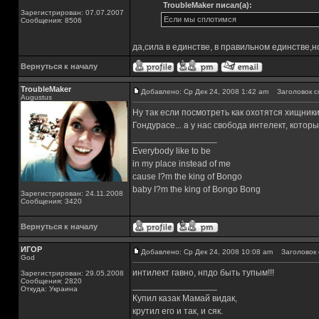
TroubleMaker писал(а):
Зарегистрирован: 07.07.2007
Если мы сплотимся
Сообщения: 8506
да,сила в единстве, в правильном единстве,но 
Вернуться к началу
TroubleMaker
Добавлено: Ср Дек 24, 2008 1:42 am
Заголовок с
Augustus
Ну так если посмотреть как охотятся хищники
Гондурасе... а у нас свобода интелект, котор
_________________
Everybody like to be
in my place instead of me
cause I?m the king of Bongo
baby I?m the king of Bongo Bong
Зарегистрирован: 24.11.2008
Сообщения: 3420
Вернуться к началу
ИГОР
Добавлено: Ср Дек 24, 2008 10:08 am
Заголовок 
God
интилект гавно, нпдо быть тупым!!!
Зарегистрирован: 29.05.2008
Сообщения: 2820
_________________
Откуда: Украина
Купил казак Мамай видак,
крутил его и так, и сяк.