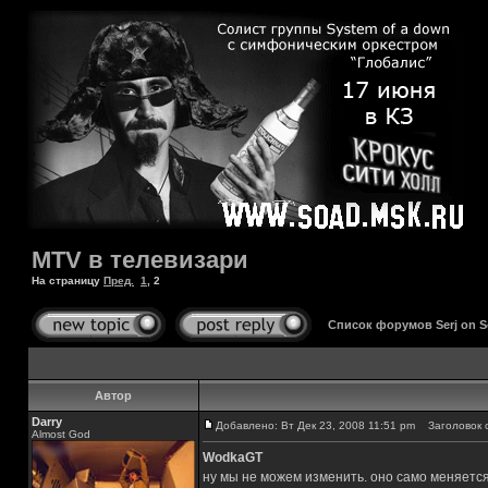
MTV в телевизари
На страницу
Пред.
1
,
2
Список форумов Serj on 
Автор
Darry
Добавлено: Вт Дек 23, 2008 11:51 pm
Заголовок 
Almost God
WodkaGT
ну мы не можем изменить. оно само меняется