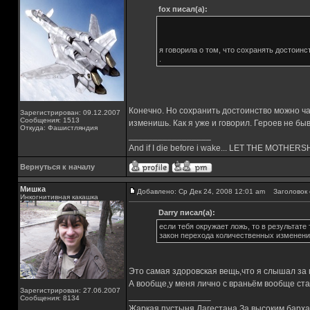
fox писал(а):
я говорила о том, что сохранять достоин
.
Конечно. Но сохранить достоинство можно ча
Зарегистрирован: 09.12.2007
Сообщения: 1513
изменишь. Как я уже и говорил. Героев не быв
Откуда: Фашистляндия
_________________
And if I die before i wake... LET THE MOTHE
Вернуться к началу
Мишка
Добавлено: Ср Дек 24, 2008 12:01 am
Заголовок 
Инкогнитивная какашка
Darry писал(а):
если тебя окружает ложь, то в результате 
закон перехода количественных изменени
Это самая здоровская вещь,что я слышал за
А вообще,у меня лично с враньём вообще стар
Зарегистрирован: 27.06.2007
_________________
Сообщения: 8134
Жаркая пустыня Дагестана.За высоким барха