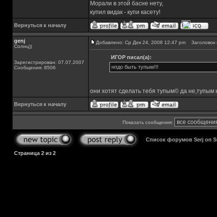
Морали в этой басне нету,
купил видак - купи касету!
Вернуться к началу
genj
Добавлено: Ср Дек 24, 2008 12:47 pm
Заголовок 
Солнц))
ИГОР писал(а):
Зарегистрирован: 07.07.2007
нпдо быть тупым!!!
Сообщения: 8506
они хотят сделать тебя тупым© да не,тупым
Вернуться к началу
Показать сообщения:
Список форумов Serj on 
Страница
2
из
2