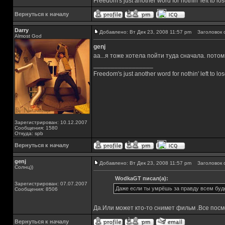
Freedom's just another word for nothin' left to los
Вернуться к началу
Darry
Добавлено: Вт Дек 23, 2008 11:57 pm
Заголовок 
Almost God
genj
аа...я тоже хотела пойти туда сначала. потом
_________________
Freedom's just another word for nothin' left to los
Зарегистрирован: 10.12.2007
Сообщения: 1580
Откуда: spb
Вернуться к началу
genj
Добавлено: Вт Дек 23, 2008 11:57 pm
Заголовок 
Солнц))
WodkaGT писал(а):
Зарегистрирован: 07.07.2007
Даже если ты умрёшь за правду всем буде
Сообщения: 8506
Да.Или может кто-то снимет фильм .Все посмо
Вернуться к началу