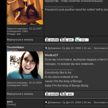
геройство - тоже понятие относительное)
_________________
Freedom's just another word for nothin' left to los
Зарегистрирован: 10.12.2007
Сообщения: 1580
Откуда: spb
Вернуться к началу
TroubleMaker
Добавлено: Ср Дек 24, 2008 1:31 am
Заголовок с
Augustus
WodkaGT
Если мы сплотимся, выберем лидера ответств
городах, то вскоре мы все изменим...
_________________
Everybody like to be
in my place instead of me
cause I?m the king of Bongo
Зарегистрирован: 24.11.2008
Сообщения: 3420
baby I?m the king of Bongo Bong
Вернуться к началу
genj
Добавлено: Ср Дек 24, 2008 1:36 am
Заголовок с
Солнц))