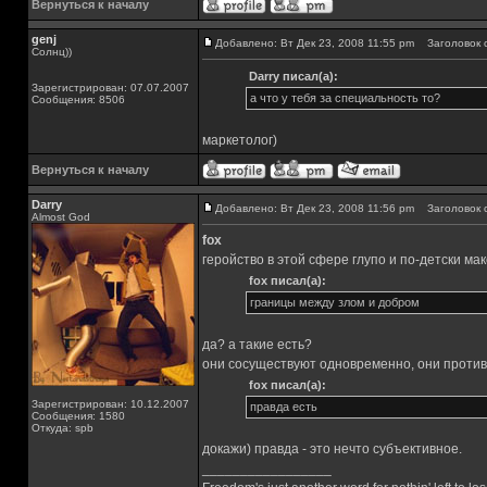
Вернуться к началу
genj
Добавлено: Вт Дек 23, 2008 11:55 pm
Заголовок 
Солнц))
Darry писал(а):
Зарегистрирован: 07.07.2007
а что у тебя за специальность то?
Сообщения: 8506
маркетолог)
Вернуться к началу
Darry
Добавлено: Вт Дек 23, 2008 11:56 pm
Заголовок 
Almost God
fox
геройство в этой сфере глупо и по-детски ма
fox писал(а):
границы между злом и добром
да? а такие есть?
они сосуществуют одновременно, они противо
fox писал(а):
Зарегистрирован: 10.12.2007
правда есть
Сообщения: 1580
Откуда: spb
докажи) правда - это нечто субъективное.
_________________