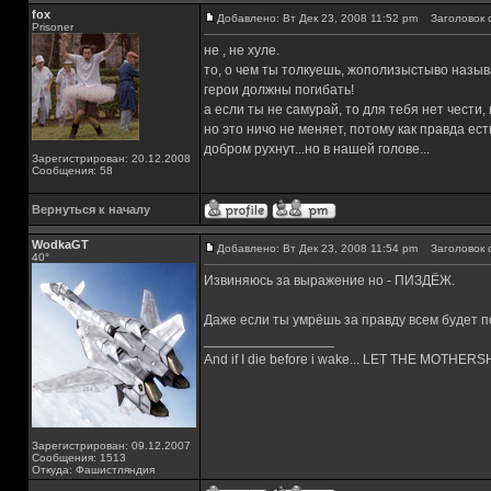
fox
Добавлено: Вт Дек 23, 2008 11:52 pm
Заголовок 
Prisoner
не , не хуле.
то, о чем ты толкуешь, жополизыстыво назыв
герои должны погибать!
а если ты не самурай, то для тебя нет чести, 
но это ничо не меняет, потому как правда ест
добром рухнут...но в нашей голове...
Зарегистрирован: 20.12.2008
Сообщения: 58
Вернуться к началу
WodkaGT
Добавлено: Вт Дек 23, 2008 11:54 pm
Заголовок 
40°
Извиняюсь за выражение но - ПИЗДЁЖ.
Даже если ты умрёшь за правду всем будет п
_________________
And if I die before i wake... LET THE MOTHE
Зарегистрирован: 09.12.2007
Сообщения: 1513
Откуда: Фашистляндия