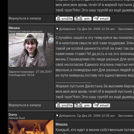
моя,моя,моя кровь течёт.И в жаркой пустыне
твой труп?Нет.Это наш труп!И из ещё дымящ
Вернуться к началу
Мишка
Добавлено: Ср Дек 24, 2008 12:24 am
Заголовок 
Инкогнитивная какашка
Случайно зашёл в эту тему,хуясе вы понаписа
Я в некотром смысле всё-таки поддержи Элен
такой уж особой ценности,чтоб за очко так 
памятники ставят?И да,есть и на это логичн
жизнь.Справедливо.Но люди разные.Для кого-
своё несогласие.Единого эталона счастья нет
вкусные,а помидоры-нет.Для разных людей и
Зарегистрирован: 27.06.2007
Сообщения: 8134
их пути неверны,потому что единственно вер
_________________
Жаркая пустыня Дагестана.За высоким барха
моя,моя,моя кровь течёт.И в жаркой пустыне
твой труп?Нет.Это наш труп!И из ещё дымящ
Вернуться к началу
Darry
Добавлено: Ср Дек 24, 2008 12:35 am
Заголовок 
Almost God
Мишка
Каждый, кто идет в жизни собственным путем, 