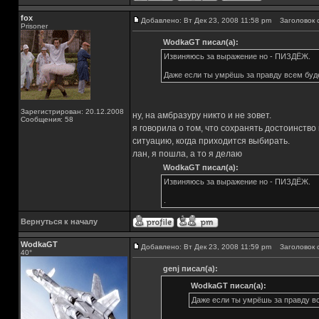
fox
Добавлено: Вт Дек 23, 2008 11:58 pm
Заголовок 
Prisoner
WodkaGT писал(а):
Извиняюсь за выражение но - ПИЗДЁЖ.
Даже если ты умрёшь за правду всем буде
Зарегистрирован: 20.12.2008
ну, на амбразуру никто и не зовет.
Сообщения: 58
я говорила о том, что сохранять достоинство
ситуацию, когда приходится выбирать.
лан, я пошла, а то я делаю
WodkaGT писал(а):
Извиняюсь за выражение но - ПИЗДЁЖ.
.
Вернуться к началу
WodkaGT
Добавлено: Вт Дек 23, 2008 11:59 pm
Заголовок 
40°
genj писал(а):
WodkaGT писал(а):
Даже если ты умрёшь за правду вс