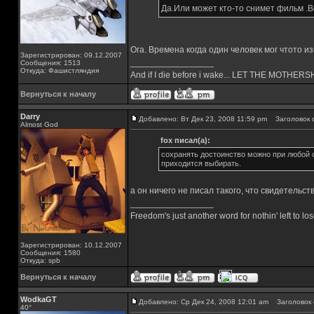
Да.Или может кто-то снимет фильм .Вс
Ога. Времена когда один человек мог чтото и
Зарегистрирован: 09.12.2007
_________________
Сообщения: 1513
Откуда: Фашистляндия
And if I die before i wake... LET THE MOTHE
Вернуться к началу
Darry
Добавлено: Вт Дек 23, 2008 11:59 pm
Заголовок 
Almost God
fox писал(а):
сохранять достоинство можно при любой си
приходится выбирать.
а он ничего не писал такого, что свидетельс
_________________
Freedom's just another word for nothin' left to los
Зарегистрирован: 10.12.2007
Сообщения: 1580
Откуда: spb
Вернуться к началу
WodkaGT
Добавлено: Ср Дек 24, 2008 12:01 am
Заголовок 
40°