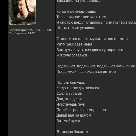
Внезапно ты улыбаешься
Когда я включаю радио
Тело начинает покачиваться
Я смотрю вокруг, стараюсь поймать твои глаз
Но ты только уходишь
Зарегистрирован: 05.12.2007
Сообщения: 1442
Становится жарко, музыка такая громкая
Ритм забирает меня
Бас пульсирует, вечеринка ускоряется
И я хочу остаться
Подвинься, подвинься, подвинься чуть ближе
Продолжай наслаждаться ритмом
Получи бля удар
Когда ты так двигаешься
Сделай ураган
Даа, это где это..
Чувствуешь грув
Ползёшь реально медленно
Давай шаг за шагом
Вот мой кулак
Я танцую босиком