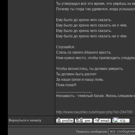
Ты утверждал всё это время, что умрёшь за м
Почему ты тогда так удивился, когда услышал
Ему было до хрена чего сказать.
Ему было до хрена чего сказать ни о чём.
Ему было до хрена чего сказать.
Ему было до хрена чего сказать ни о чём.
Спускайся.
Слезь со своего ёбаного креста.
Нам нужно место, чтобы пригвоздить следующ
Чтобы вознестись, ты должен умереть.
Ты должен быть распят
За наши грехи и нашу ложь.
Пока-пока!!!
_________________
Ненависть - тяжёлый багаж. Жизнь слишком ко
http://www.naushko.ru/whisper.php?id=294780
Вернуться к началу
Показать сообщения: