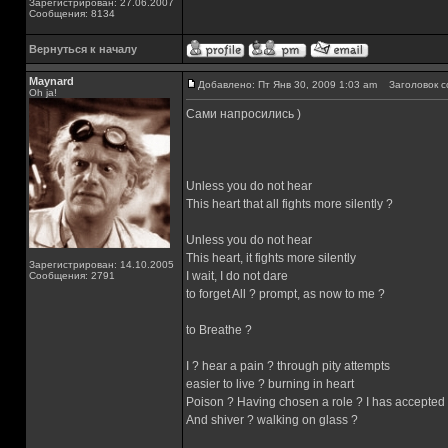
Зарегистрирован: 27.06.2007
Сообщения: 8134
Вернуться к началу
Maynard
Добавлено: Пт Янв 30, 2009 1:03 am
Заголовок с
Oh ja!
Сами напросились )
Unless you do not hear
This heart that all fights more silently ?
Unless you do not hear
This heart, it fights more silently
Зарегистрирован: 14.10.2005
I wait, I do not dare
Сообщения: 2791
to forget All ? prompt, as now to me ?
to Breathe ?
I ? hear a pain ? through pity attempts
easier to live ? burning in heart
Poison ? Having chosen a role ? I has accepted a
And shiver ? walking on glass ?