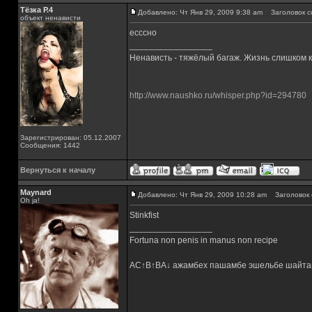
Тёзка Р.4
Добавлено: Чт Янв 29, 2009 9:38 am
Заголовок с
объект ненависти
есссно
_________________
Ненависть - тяжёлый багаж. Жизнь слишком ко
http://www.naushko.ru/whisper.php?id=294780
Зарегистрирован: 05.12.2007
Сообщения: 1442
Вернуться к началу
Maynard
Добавлено: Чт Янв 29, 2009 10:28 am
Заголовок 
Oh ja!
Stinkfist
_________________
Fortuna non penis in manus non recipe
AC↑B↑BA↓ ажамбех пашамбе эшельбе шайта