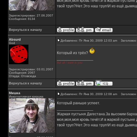
моя,моя,моя кровь течёт.И в жаркой пустыне
твой труп?Нет.Это наш труп!И из ещё дымящ
Зарегистрирован: 27.06.2007
Сообщения: 8134
Вернуться к началу
Absurd
Добавлено: Пт Янв 30, 2009 12:03 am
Заголовок 
God
Который из трёх?
_________________
But all I want is you
Зарегистрирован: 03.01.2007
Сообщения: 2067
Откуда: Отовсюда
Вернуться к началу
Мишка
Добавлено: Пт Янв 30, 2009 12:08 am
Заголовок 
Инкогнитивная какашка
Который раньше успеет.
_________________
Жаркая пустыня Дагестана.За высоким барха
моя,моя,моя кровь течёт.И в жаркой пустыне
твой труп?Нет.Это наш труп!И из ещё дымящ