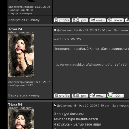
Зарегистрирован: 14.10.2005
Сообщения: 9828
Откуда: немецыя
Вернуться к началу
Тёзка Р.4
Добавлено: Сб Янв 31, 2009 12:51 pm
Заголовок 
объект ненависти
шаги по стеклууу
_________________
Ненависть - тяжёлый багаж. Жизнь слишком ко
http://www.naushko.ru/whisper.php?id=294780
Зарегистрирован: 05.12.2007
Сообщения: 1442
Вернуться к началу
Тёзка Р.4
Добавлено: Вт Фев 10, 2009 7:40 pm
Заголовок с
объект ненависти
Я танцую босиком
Температура поднимается
Я кружусь и целую твоё лицо