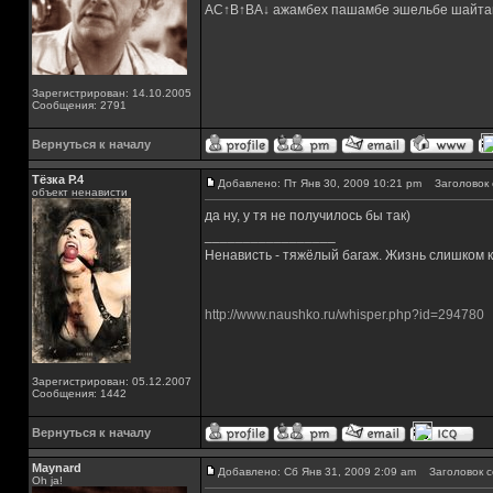
AC↑B↑BA↓ ажамбех пашамбе эшельбе шайта
Зарегистрирован: 14.10.2005
Сообщения: 2791
Вернуться к началу
Тёзка Р.4
Добавлено: Пт Янв 30, 2009 10:21 pm
Заголовок 
объект ненависти
да ну, у тя не получилось бы так)
_________________
Ненависть - тяжёлый багаж. Жизнь слишком ко
http://www.naushko.ru/whisper.php?id=294780
Зарегистрирован: 05.12.2007
Сообщения: 1442
Вернуться к началу
Maynard
Добавлено: Сб Янв 31, 2009 2:09 am
Заголовок с
Oh ja!