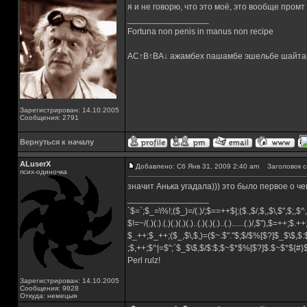
я и не говорю, что это моё, это вообще промт 
_________________
Fortuna non penis in manus non recipe
AC↑B↑BA↓ ажамбех пашамбе эшельбе шайта
Зарегистрирован: 14.10.2005
Сообщения: 2791
Вернуться к началу
ALuserX
Добавлено: Сб Янв 31, 2009 2:40 am
Заголовок с
псих-одиночка
значит Анька угадала))) это было первое о ч
_________________
`$=`;$_=\%!;($_)=/(.)/;$==++$|;($.,$/,$,,$\,$",$;,
$!=~/(.)(.).(.)(.)(.)(.)..(.)(.)(.)..(.)......(.)/,$"),$=++;$.+
$_++;$_++;($_,$\,$,)=($~.$"."$;$/$%[$?]$_$\$,$:
;$,++;$^|=$";`$_$\$,$/$:$;$~$*$%[$?]$.$~$*${#
Perl rulz!
Зарегистрирован: 14.10.2005
Сообщения: 9828
Откуда: немецыя