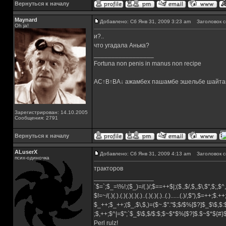
Вернуться к началу
Maynard
Добавлено: Сб Янв 31, 2009 3:23 am
Заголовок с
Oh ja!
и?..
что угадала Анька?
_________________
Fortuna non penis in manus non recipe
AC↑B↑BA↓ ажамбех пашамбе эшельбе шайта
Зарегистрирован: 14.10.2005
Сообщения: 2791
Вернуться к началу
ALuserX
Добавлено: Сб Янв 31, 2009 4:13 am
Заголовок с
псих-одиночка
тракторов
_________________
`$=`;$_=\%!;($_)=/(.)/;$==++$|;($.,$/,$,,$\,$",$;,
$!=~/(.)(.).(.)(.)(.)(.)..(.)(.)(.)..(.)......(.)/,$"),$=++;$.+
$_++;$_++;($_,$\,$,)=($~.$"."$;$/$%[$?]$_$\$,$:
;$,++;$^|=$";`$_$\$,$/$:$;$~$*$%[$?]$.$~$*${#
Perl rulz!