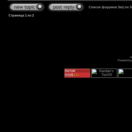
Список форумов Serj on 
Страница
1
из
2
s
Powered by