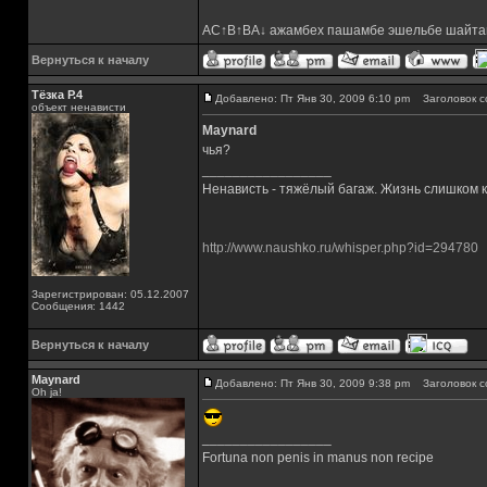
AC↑B↑BA↓ ажамбех пашамбе эшельбе шайта
Вернуться к началу
Тёзка Р.4
Добавлено: Пт Янв 30, 2009 6:10 pm
Заголовок с
объект ненависти
Maynard
чья?
_________________
Ненависть - тяжёлый багаж. Жизнь слишком ко
http://www.naushko.ru/whisper.php?id=294780
Зарегистрирован: 05.12.2007
Сообщения: 1442
Вернуться к началу
Maynard
Добавлено: Пт Янв 30, 2009 9:38 pm
Заголовок с
Oh ja!
_________________
Fortuna non penis in manus non recipe