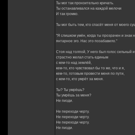
Ты мог так пронзительно кричать.
Ты останавливался на каждой мелочи
И так громко.
Ты мог быть тем, кто спасёт меня от моего су
"Я слишком умён, когда ты прозрачен и знак 
янтарное эго. Нас это позабавило."
Стоя над толпой, У него был голос сильный и 
страстно желал стать единым
с кем-то над землёй,
кем-то, кто чувствовал бы то же, что и я,
кем-то, готовым провести меня по пути,
с кем-то, кто умрёт за меня.
Ты? Ты умрёшь?
Ты умрёшь за меня?
Не пизди.
Не переходи черту.
Не переходи черту.
Не переходи черту.
Не пизди.