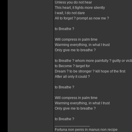
Unless you do not hear
This heart, it fights more silently
I wait, I do not dare
All to forget ? prompt as now me ?
to Breathe ?
Will compress in palm time
Warming everything, in what I trust
Only give me to breathe ?
to Breathe ? whom more painfully ? guilty or vict
to Become ? target for
Dream ? to be stronger ? kill hope of the first
After all only it could ?
to Breathe ?
Will compress in palm time
Warming everything, in what I trust
Only give me to breathe ?
to Breathe ?
_________________
Fortuna non penis in manus non recipe