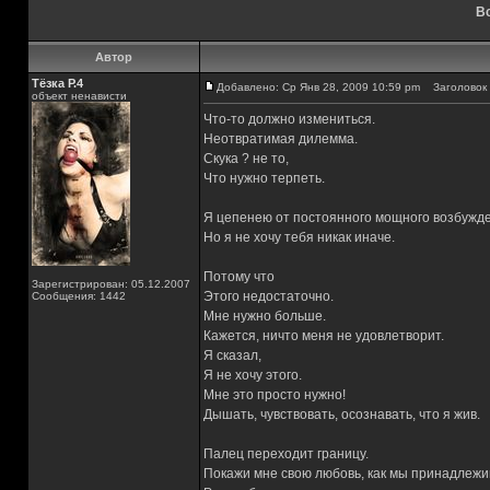
Вс
Автор
Тёзка Р.4
Добавлено: Ср Янв 28, 2009 10:59 pm
Заголовок 
объект ненависти
Что-то должно измениться.
Неотвратимая дилемма.
Скука ? не то,
Что нужно терпеть.
Я цепенею от постоянного мощного возбужд
Но я не хочу тебя никак иначе.
Потому что
Зарегистрирован: 05.12.2007
Этого недостаточно.
Сообщения: 1442
Мне нужно больше.
Кажется, ничто меня не удовлетворит.
Я сказал,
Я не хочу этого.
Мне это просто нужно!
Дышать, чувствовать, осознавать, что я жив.
Палец переходит границу.
Покажи мне свою любовь, как мы принадлежим