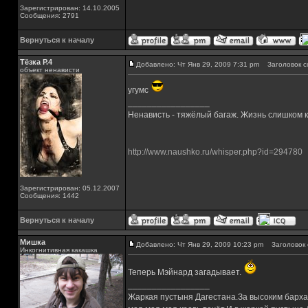
Зарегистрирован: 14.10.2005
Сообщения: 2791
Вернуться к началу
Тёзка Р.4
Добавлено: Чт Янв 29, 2009 7:31 pm
Заголовок с
объект ненависти
угумс
_________________
Ненависть - тяжёлый багаж. Жизнь слишком ко
http://www.naushko.ru/whisper.php?id=294780
Зарегистрирован: 05.12.2007
Сообщения: 1442
Вернуться к началу
Мишка
Добавлено: Чт Янв 29, 2009 10:23 pm
Заголовок 
Инкогнитивная какашка
Теперь Мэйнард загадывает.
_________________
Жаркая пустыня Дагестана.За высоким барха