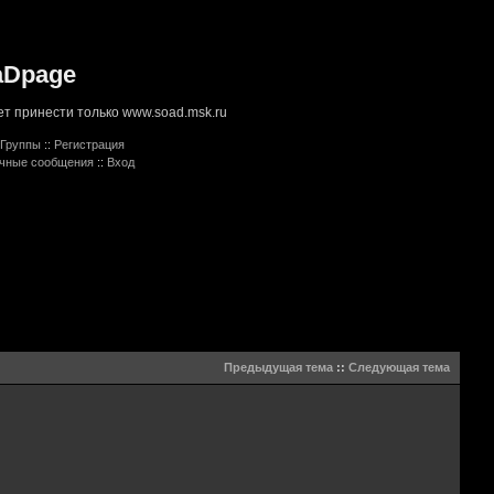
aDpage
т принести только www.soad.msk.ru
Группы
::
Регистрация
ичные сообщения
::
Вход
Предыдущая тема
::
Следующая тема