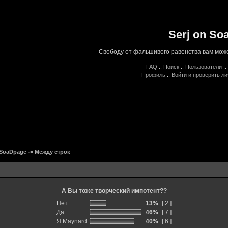
Serj on So
Свободу от фальшивого равенства вам може
FAQ
::
Поиск
::
Пользователи
::
Профиль
::
Войти и проверить л
 SoaDpage
->
Между строк
А Вы тоже творческий импотент??
Нет
13%
[ 2 ]
Да
46%
[ 7 ]
Я Maynard
40%
[ 6 ]