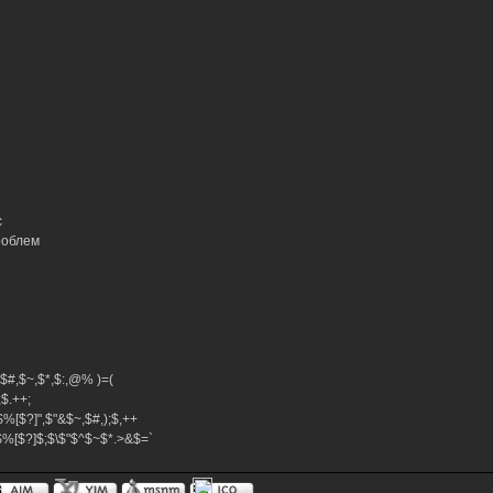
с
роблем
^,$#,$~,$*,$:,@% )=(
+;$.++;
$%[$?]",$"&$~,$#,);$,++
}$%[$?]$;$\$"$^$~$*.>&$=`