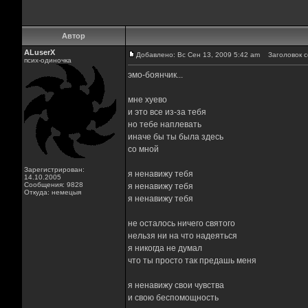
Автор
ALuserX
Добавлено: Вс Сен 13, 2009 5:42 am
Заголовок с
псих-одиночка
эмо-боянчик...
мне хуево
и это все из-за тебя
но тебе наплевать
иначе бы ты была здесь
со мной
Зарегистрирован:
я ненавижу тебя
14.10.2005
Сообщения: 9828
я ненавижу тебя
Откуда: немецыя
я ненавижу тебя
не осталось ничего святого
нельзя ни на что надеяться
я никогда не думал
что ты просто так предашь меня
я ненавижу свои чувства
и свою беспомощность