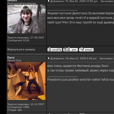
Мишка
Добавлено: Пт Янв 30, 2009 10:55 pm
Заголовок 
Инкогнитивная какашка
_________________
Жаркая пустыня Дагестана.За высоким барха
моя,моя,моя кровь течёт.И в жаркой пустыне
твой труп?Нет.Это наш труп!И из ещё дымящ
Зарегистрирован: 27.06.2007
Сообщения: 8134
Вернуться к началу
Darry
Добавлено: Пн Фев 23, 2009 6:08 pm
Заголовок с
Almost God
мне очень нравится Феллини,иногда Линч
а так чтобы прямо любимый..может,через пар
_________________
Freedom's just another word for nothin' left to los
Зарегистрирован: 10.12.2007
Сообщения: 1580
Откуда: spb