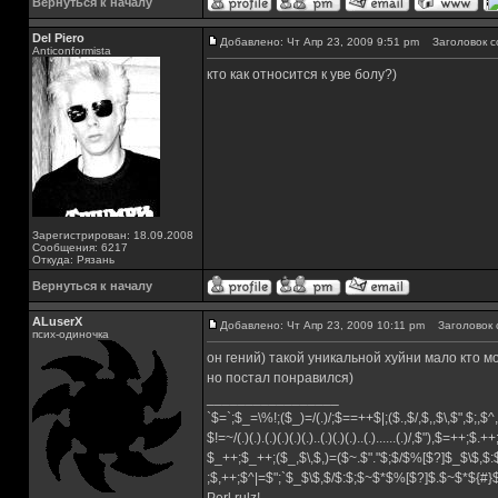
Вернуться к началу
Del Piero
Добавлено: Чт Апр 23, 2009 9:51 pm
Заголовок с
Аnticonformista
кто как относится к уве болу?)
Зарегистрирован: 18.09.2008
Сообщения: 6217
Откуда: Рязань
Вернуться к началу
ALuserX
Добавлено: Чт Апр 23, 2009 10:11 pm
Заголовок 
псих-одиночка
он гений) такой уникальной хуйни мало кто мо
но постал понравился)
_________________
`$=`;$_=\%!;($_)=/(.)/;$==++$|;($.,$/,$,,$\,$",$;,
$!=~/(.)(.).(.)(.)(.)(.)..(.)(.)(.)..(.)......(.)/,$"),$=++;$.+
$_++;$_++;($_,$\,$,)=($~.$"."$;$/$%[$?]$_$\$,$:
;$,++;$^|=$";`$_$\$,$/$:$;$~$*$%[$?]$.$~$*${#