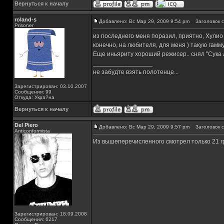
Вернуться к началу
roland-s
Добавлено: Вс Мар 29, 2009 9:54 pm
Заголовок с
Prisoner
из последнего меня поразил, приятно, Хулио
конечно, на любителя, для меня ) такую гам
Еще иньяриту хороший режисер.. снял "Сука лю
_________________
не забудте взять полотенце...
Зарегистрирован: 03.10.2007
Сообщения: 99
Откуда: Укра?на
Вернуться к началу
Del Piero
Добавлено: Вс Мар 29, 2009 9:57 pm
Заголовок с
Аnticonformista
Из вышеперечисленного смотрел только 21 
Зарегистрирован: 18.09.2008
Сообщения: 6217