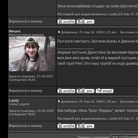
Типа японский(мне стыдно за себя простите
Последний раз редактировалось: Lastly (Сб Апр 17, 2
Вернуться к началу
Мишка
Добавлено: Пт Апр 24, 2009 1:23 pm
Заголовок с
Инкогнитивная какашка
Пытался смотреть Затоичи,Куклы и Джонни Мн
_________________
Жаркая пустыня Дагестана.За высоким барха
моя,моя,моя кровь течёт.И в жаркой пустыне
твой труп?Нет.Это наш труп!И из ещё дымящ
Зарегистрирован: 27.06.2007
Сообщения: 8134
Вернуться к началу
Lastly
Добавлено: Пт Апр 24, 2009 1:29 pm
Заголовок с
Living Legend
Как-нибудь глянь "Брат Якудзы", может понрав
Зарегистрирован: 24.04.2009
Сообщения: 5032
Последний раз редактировалось: Lastly (Сб Апр 17, 2
Вернуться к началу
Показать сообщения: