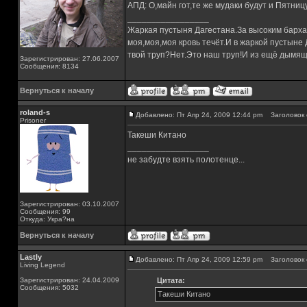
АПД: О,майн гот,те же мудаки будут и Пятниц
_________________
Жаркая пустыня Дагестана.За высоким барха
моя,моя,моя кровь течёт.И в жаркой пустыне
твой труп?Нет.Это наш труп!И из ещё дымящ
Зарегистрирован: 27.06.2007
Сообщения: 8134
Вернуться к началу
roland-s
Добавлено: Пт Апр 24, 2009 12:44 pm
Заголовок 
Prisoner
Такеши Китано
_________________
не забудте взять полотенце...
Зарегистрирован: 03.10.2007
Сообщения: 99
Откуда: Укра?на
Вернуться к началу
Lastly
Добавлено: Пт Апр 24, 2009 12:59 pm
Заголовок 
Living Legend
Зарегистрирован: 24.04.2009
Цитата:
Сообщения: 5032
Такеши Китано