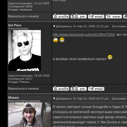
Perl rulz!
Зарегистрирован: 14.10.2005
Сообщения: 9828
Откуда: немецыя
Вернуться к началу
Del Piero
Добавлено: Чт Апр 23, 2009 10:12 pm
Заголовок 
Аnticonformista
http://www.kinopoisk.ru/level/1/film/7934/
-вот ег
а вообще леха правильно сказал
Зарегистрирован: 18.09.2008
Сообщения: 6217
Откуда: Рязань
Вернуться к началу
Мишка
Добавлено: Чт Апр 23, 2009 10:17 pm
Заголовок 
Инкогнитивная какашка
Я лично смотрел только Бладрэйн и Один В 
отношусь ко всяческой эксплуатации класси
самостоятельные картины ещё вроде ничего,н
оригиналов,выходит херня.У Уве Болла я та