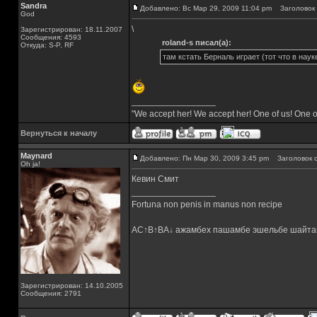
Sandra
Добавлено: Вс Мар 29, 2009 11:04 pm
Заголовок 
God
\
Зарегистрирован: 18.11.2007
Сообщения: 4593
roland-s писал(а):
Откуда: S-P, RF
там кстать Берналь играет (тот что в науке
_________________
"We accept her! We accept her! One of us! One o
Вернуться к началу
Maynard
Добавлено: Пн Мар 30, 2009 3:45 pm
Заголовок с
Oh ja!
Кевин Смит
_________________
Fortuna non penis in manus non recipe
AC↑B↑BA↓ ажамбех пашамбе эшельбе шайта
Зарегистрирован: 14.10.2005
Сообщения: 2791