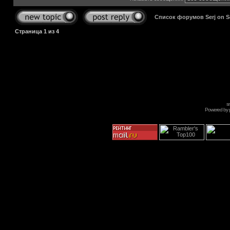
Список форумов Serj on 
Страница
1
из
4
s
Powered by