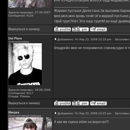
ИНГЛУНДА!!!)-скорее всего,я буду недоволен.
_________________
Жаркая пустыня Дагестана.За высоким барха
Зарегистрирован: 27.06.2007
Сообщения: 8134
моя,моя,моя кровь течёт.И в жаркой пустыне
твой труп?Нет.Это наш труп!И из ещё дымящ
Вернуться к началу
Del Piero
Добавлено: Чт Апр 23, 2009 10:18 pm
Заголовок 
Аnticonformista
бладрейн мне не понравился совсем,один в 
Зарегистрирован: 18.09.2008
Сообщения: 6217
Откуда: Рязань
Вернуться к началу
Мишка
Добавлено: Чт Апр 23, 2009 10:22 pm
Заголовок 
Инкогнитивная какашка
А как же сцена ебли на воротах?!