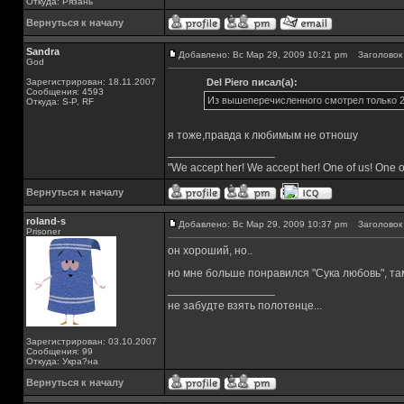
Откуда: Рязань
Вернуться к началу
Sandra
Добавлено: Вс Мар 29, 2009 10:21 pm
Заголовок 
God
Зарегистрирован: 18.11.2007
Del Piero писал(а):
Сообщения: 4593
Из вышеперечисленного смотрел только 2
Откуда: S-P, RF
я тоже,правда к любимым не отношу
_________________
"We accept her! We accept her! One of us! One o
Вернуться к началу
roland-s
Добавлено: Вс Мар 29, 2009 10:37 pm
Заголовок 
Prisoner
он хороший, но..
но мне больше понравился "Сука любовь", там
_________________
не забудте взять полотенце...
Зарегистрирован: 03.10.2007
Сообщения: 99
Откуда: Укра?на
Вернуться к началу