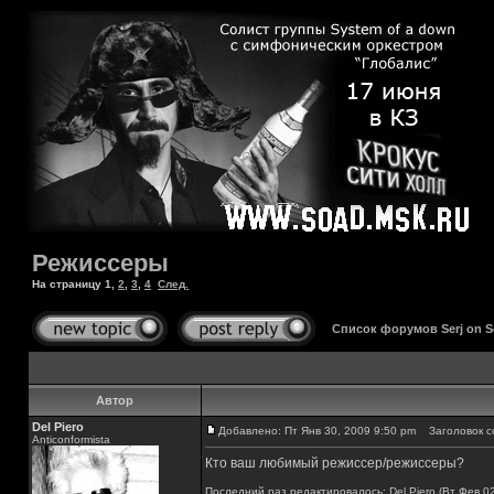
Режиссеры
На страницу
1
,
2
,
3
,
4
След.
Список форумов Serj on 
Автор
Del Piero
Добавлено: Пт Янв 30, 2009 9:50 pm
Заголовок с
Аnticonformista
Кто ваш любимый режиссер/режиссеры?
Последний раз редактировалось: Del Piero (Вт Фев 02