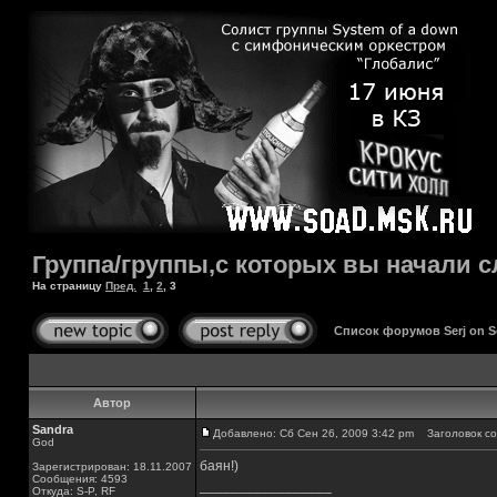
Группа/группы,с которых вы начали с
На страницу
Пред.
1
,
2
,
3
Список форумов Serj on 
Автор
Sandra
Добавлено: Сб Сен 26, 2009 3:42 pm
Заголовок со
God
баян!)
Зарегистрирован: 18.11.2007
Сообщения: 4593
_________________
Откуда: S-P, RF