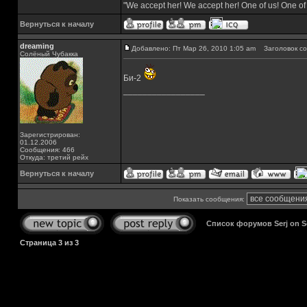
"We accept her! We accept her! One of us! One of
Вернуться к началу
dreaming
Добавлено: Пт Мар 26, 2010 1:05 am
Заголовок со
Солёный Чубакка
Би-2
_________________
Зарегистрирован:
01.12.2006
Сообщения: 466
Откуда: третий рейх
Вернуться к началу
Показать сообщения:
Список форумов Serj on 
Страница
3
из
3