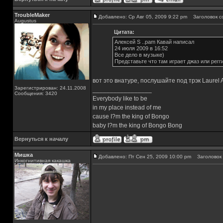
TroubleMaker
Добавлено: Ср Авг 05, 2009 9:22 pm
Заголовок с
Augustus
Цитата:
Алексей S ..pam Кавай написал
24 июля 2009 в 16:52
Все дело в музыке)
Представьте что там играет джаз или регги
вот это внатуре, послушайте под трэк Laurel 
Зарегистрирован: 24.11.2008
_________________
Сообщения: 3420
Everybody like to be
in my place instead of me
cause I?m the king of Bongo
baby I?m the king of Bongo Bong
Вернуться к началу
Мишка
Добавлено: Пт Сен 25, 2009 10:00 pm
Заголовок 
Инкогнитивная какашка