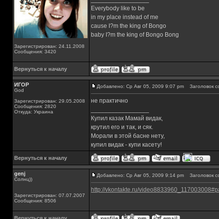
Everybody like to be
in my place instead of me
cause I?m the king of Bongo
baby I?m the king of Bongo Bong
Зарегистрирован: 24.11.2008
Сообщения: 3420
Вернуться к началу
ИГОР
Добавлено: Ср Авг 05, 2009 9:07 pm
Заголовок с
God
не практично
Зарегистрирован: 29.05.2008
Сообщения: 2820
_________________
Откуда: Украина
Купил казак Мамай видак,
крутил его и так, и сяк.
Морали в этой басне нету,
купил видак - купи касету!
Вернуться к началу
genj
Добавлено: Ср Авг 05, 2009 9:14 pm
Заголовок с
Солнц))
http://vkontakte.ru/video8833960_117003008#p
Зарегистрирован: 07.07.2007
Сообщения: 8506
Вернуться к началу