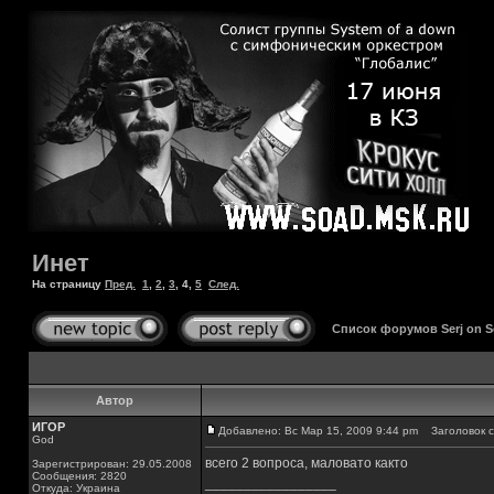
Инет
На страницу
Пред.
1
,
2
,
3
,
4
,
5
След.
Список форумов Serj on 
Автор
ИГОР
Добавлено: Вс Мар 15, 2009 9:44 pm
Заголовок с
God
всего 2 вопроса, маловато както
Зарегистрирован: 29.05.2008
Сообщения: 2820
_________________
Откуда: Украина