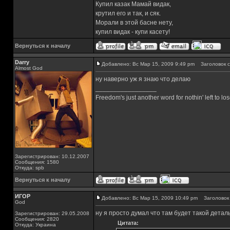
Купил казак Мамай видак,
крутил его и так, и сяк.
Морали в этой басне нету,
купил видак - купи касету!
Вернуться к началу
Darry
Добавлено: Вс Мар 15, 2009 9:49 pm
Заголовок с
Almost God
ну наверно уж я знаю что делаю
_________________
Freedom's just another word for nothin' left to los
Зарегистрирован: 10.12.2007
Сообщения: 1580
Откуда: spb
Вернуться к началу
ИГОР
Добавлено: Вс Мар 15, 2009 10:49 pm
Заголовок 
God
ну я просто думал что там будет такой деталь
Зарегистрирован: 29.05.2008
Сообщения: 2820
Цитата:
Откуда: Украина