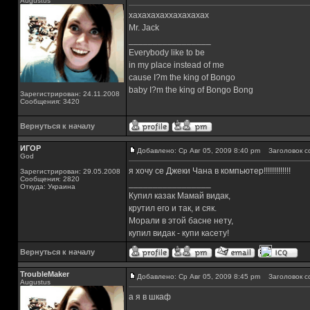
Augustus
хахахахаххахахахах
Mr. Jack
_________________
Everybody like to be
in my place instead of me
cause I?m the king of Bongo
baby I?m the king of Bongo Bong
Зарегистрирован: 24.11.2008
Сообщения: 3420
Вернуться к началу
ИГОР
Добавлено: Ср Авг 05, 2009 8:40 pm
Заголовок с
God
я хочу се Джеки Чана в компьютер!!!!!!!!!!!!!
Зарегистрирован: 29.05.2008
Сообщения: 2820
_________________
Откуда: Украина
Купил казак Мамай видак,
крутил его и так, и сяк.
Морали в этой басне нету,
купил видак - купи касету!
Вернуться к началу
TroubleMaker
Добавлено: Ср Авг 05, 2009 8:45 pm
Заголовок с
Augustus
а я в шкаф
_________________