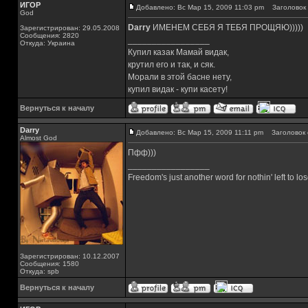
ИГОР
Добавлено: Вс Мар 15, 2009 11:03 pm
Заголовок 
God
Darry
ИМЕНЕМ СЕБЯ Я ТЕБЯ ПРОЩЯЮ)))))
Зарегистрирован: 29.05.2008
Сообщения: 2820
_________________
Откуда: Украина
Купил казак Мамай видак,
крутил его и так, и сяк.
Морали в этой басне нету,
купил видак - купи касету!
Вернуться к началу
Darry
Добавлено: Вс Мар 15, 2009 11:11 pm
Заголовок 
Almost God
Пфф)))
_________________
Freedom's just another word for nothin' left to los
Зарегистрирован: 10.12.2007
Сообщения: 1580
Откуда: spb
Вернуться к началу