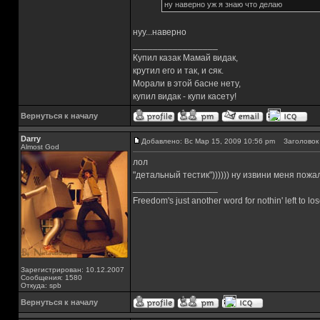
ну наверно уж я знаю что делаю
нуу...наверно
_________________
Купил казак Мамай видак,
крутил его и так, и сяк.
Морали в этой басне нету,
купил видак - купи касету!
Вернуться к началу
Darry
Добавлено: Вс Мар 15, 2009 10:56 pm
Заголовок 
Almost God
лол
"детальный тестик")))))) ну извини меня пожал
_________________
Freedom's just another word for nothin' left to los
Зарегистрирован: 10.12.2007
Сообщения: 1580
Откуда: spb
Вернуться к началу