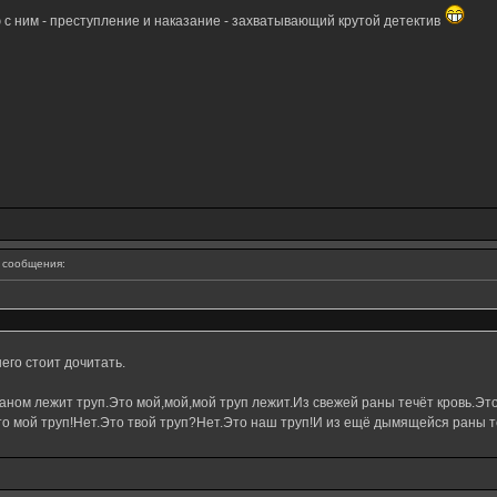
с ним - преступление и наказание - захватывающий крутой детектив
сообщения:
его стоит дочитать.
ном лежит труп.Это мой,мой,мой труп лежит.Из свежей раны течёт кровь.Это
о мой труп!Нет.Это твой труп?Нет.Это наш труп!И из ещё дымящейся раны те