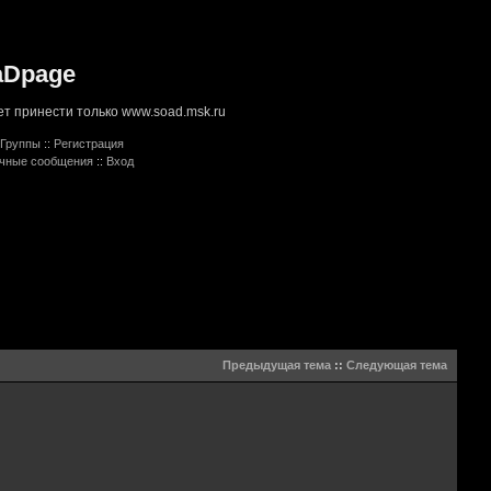
aDpage
т принести только www.soad.msk.ru
Группы
::
Регистрация
ичные сообщения
::
Вход
Предыдущая тема
::
Следующая тема