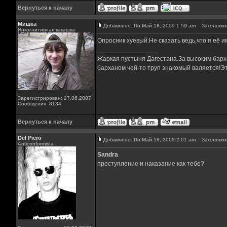
Вернуться к началу
Мишка
Добавлено: Пн Май 18, 2009 1:59 am
Заголовок 
Инкогнитивная какашка
Опросник хуёвый.Не сказать ведь,что я её 
_________________
Жаркая пустыня Дагестана.За высоким барха
барханом чей-то труп знакомый валяется!Эт
Зарегистрирован: 27.06.2007
Сообщения: 8134
Вернуться к началу
Del Piero
Добавлено: Пн Май 18, 2009 2:01 am
Заголовок 
Аnticonformista
Sandra
преступление и наказание как тебе?