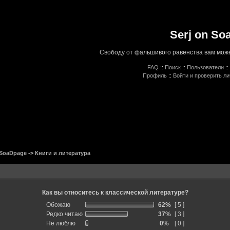
Serj on So
Свободу от фальшивого равенства вам може
FAQ
::
Поиск
::
Пользователи
::
Профиль
::
Войти и проверить л
 SoaDpage
->
Книги и литература
Как вы относитесь к классической литературе?
Обожаю
62%
[ 5 ]
Редко читаю
37%
[ 3 ]
Не люблю
0%
[ 0 ]