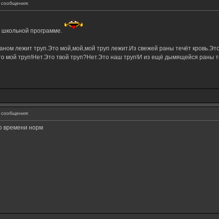
сообщения:
в школьной программе.
ном лежит труп.Это мой,мой,мой труп лежит.Из свежей раны течёт кровь.Это
о мой труп!Нет.Это твой труп?Нет.Это наш труп!И из ещё дымящейся раны те
сообщения:
о времени норм