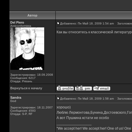
Автор
Del Piero
Добавлено: Пн Май 18, 2009 1:54 am
Заголовок 
Аnticonformista
Как вы относитесь к классической литератур
Зарегистрирован: 18.09.2008
Сообщения: 6217
Откуда: Рязань
Вернуться к началу
Sandra
Добавлено: Пн Май 18, 2009 1:58 am
Заголовок 
God
хорошо)
Зарегистрирован: 18.11.2007
Сообщения: 4593
Люблю Лермонтова,Бунина,Достоевского,Гог
Откуда: S-P, RF
А вот Пушкина кстати не особо
_________________
"We accept her! We accept her! One of us! One 