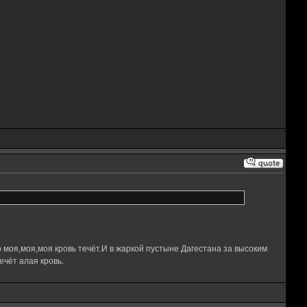
 моя,моя,моя кровь течёт.И в жаркой пустыне Дагестана за высоким
чёт алая кровь.