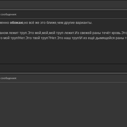
сообщения:
именно
обожаю
,но всё же это ближе,чем другие варианты.
ном лежит труп.Это мой,мой,мой труп лежит.Из свежей раны течёт кровь.Это
о мой труп!Нет.Это твой труп?Нет.Это наш труп!И из ещё дымящейся раны те
сообщения: