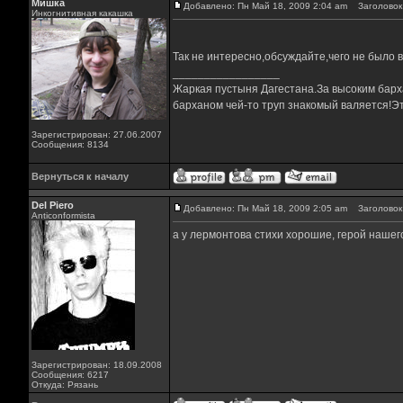
Мишка
Добавлено: Пн Май 18, 2009 2:04 am
Заголовок 
Инкогнитивная какашка
Так не интересно,обсуждайте,чего не было 
_________________
Жаркая пустыня Дагестана.За высоким барха
барханом чей-то труп знакомый валяется!Эт
Зарегистрирован: 27.06.2007
Сообщения: 8134
Вернуться к началу
Del Piero
Добавлено: Пн Май 18, 2009 2:05 am
Заголовок 
Аnticonformista
а у лермонтова стихи хорошие, герой нашег
Зарегистрирован: 18.09.2008
Сообщения: 6217
Откуда: Рязань