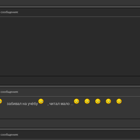
сообщения:
сообщения:
забивал на учёбу
, читал мало ...
сообщения: