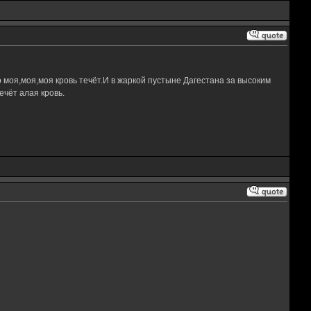
 моя,моя,моя кровь течёт.И в жаркой пустыне Дагестана за высоким
чёт алая кровь.