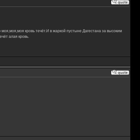
 моя,моя,моя кровь течёт.И в жаркой пустыне Дагестана за высоким
чёт алая кровь.