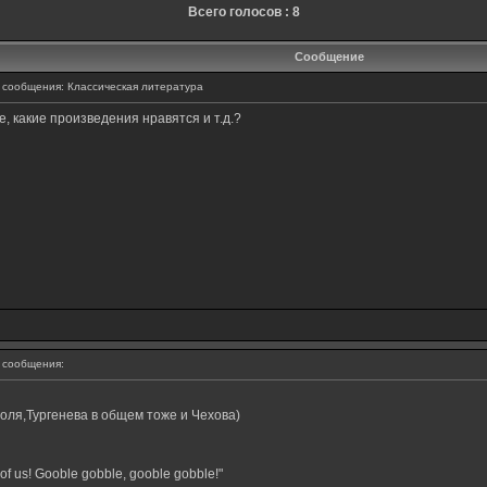
Всего голосов : 8
Сообщение
сообщения: Классическая литература
е, какие произведения нравятся и т.д.?
сообщения:
оля,Тургенева в общем тоже и Чехова)
of us! Gooble gobble, gooble gobble!"