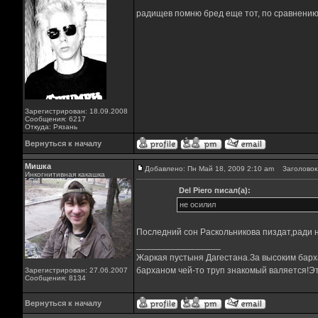
радищев помню бред еще тот, по сравнению 
Зарегистрирован: 18.09.2008
Сообщения: 6217
Откуда: Рязань
Вернуться к началу
Мишка
Добавлено: Пн Май 18, 2009 2:10 am
Заголовок 
Инкогнитивная какашка
Del Piero писал(а):
не осилил
Последний сон Раскольникова пиздат,ради н
_________________
Жаркая пустыня Дагестана.За высоким барха
барханом чей-то труп знакомый валяется!Эт
Зарегистрирован: 27.06.2007
Сообщения: 8134
Вернуться к началу