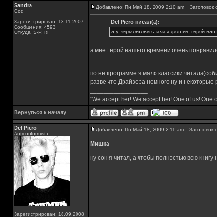
Sandra
Добавлено: Пн Май 18, 2009 2:10 am
Заголовок с
God
Зарегистрирован: 18.11.2007
Del Piero писал(а):
Сообщения: 4593
а у лермонтова стихи хорошие, герой на
Откуда: S-P, RF
а мне Герой нашего времени очень понравил
по не программе я мало классики читала(со
разве что Драйзера немного ну и некоторые 
_________________
"We accept her! We accept her! One of us! One o
Вернуться к началу
Del Piero
Добавлено: Пн Май 18, 2009 2:11 am
Заголовок с
Аnticonformista
Мишка
ну сон я читал, а чтобы полностью всю книгу 
Зарегистрирован: 18.09.2008