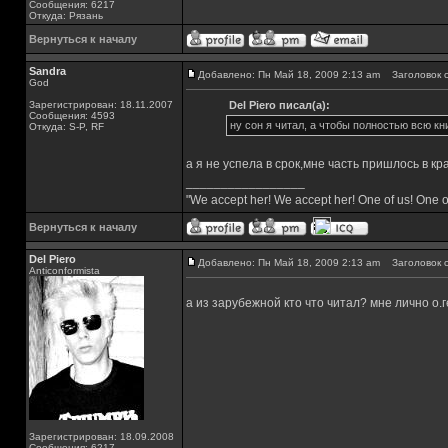
Сообщения: 6217
Откуда: Рязань
Вернуться к началу
Sandra
Добавлено: Пн Май 18, 2009 2:13 am
Заголовок с
God
Зарегистрирован: 18.11.2007
Del Piero писал(а):
Сообщения: 4593
ну сон я читал, а чтобы полностью всю кни
Откуда: S-P, RF
а я не успела в срок,мне часть пришлось в кр
_________________
"We accept her! We accept her! One of us! One o
Вернуться к началу
Del Piero
Добавлено: Пн Май 18, 2009 2:13 am
Заголовок с
Аnticonformista
а из зарубежной кто что читал? мне лично о
Зарегистрирован: 18.09.2008
Сообщения: 6217