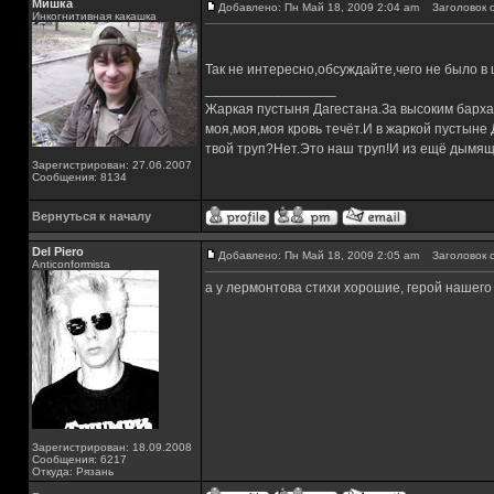
Мишка
Добавлено: Пн Май 18, 2009 2:04 am
Заголовок с
Инкогнитивная какашка
Так не интересно,обсуждайте,чего не было в
_________________
Жаркая пустыня Дагестана.За высоким барха
моя,моя,моя кровь течёт.И в жаркой пустыне
твой труп?Нет.Это наш труп!И из ещё дымящ
Зарегистрирован: 27.06.2007
Сообщения: 8134
Вернуться к началу
Del Piero
Добавлено: Пн Май 18, 2009 2:05 am
Заголовок с
Аnticonformista
а у лермонтова стихи хорошие, герой нашег
Зарегистрирован: 18.09.2008
Сообщения: 6217
Откуда: Рязань