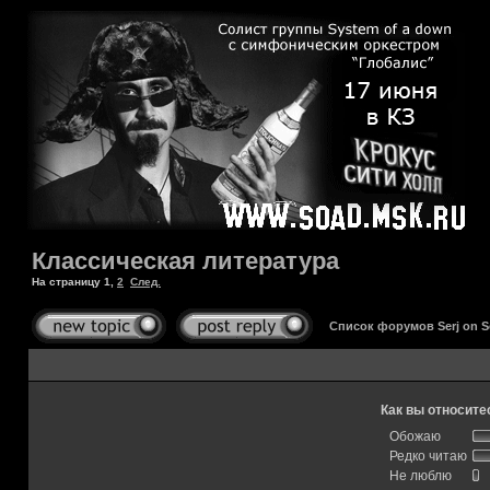
Классическая литература
На страницу
1
,
2
След.
Список форумов Serj on 
Как вы относите
Обожаю
Редко читаю
Не люблю