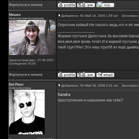
Вернуться к началу
Мишка
Добавлено: Пн Май 18, 2009 1:59 am
Заголовок с
Инкогнитивная какашка
Опросник хуёвый.Не сказать ведь,что я её и
_________________
Жаркая пустыня Дагестана.За высоким барха
моя,моя,моя кровь течёт.И в жаркой пустыне
твой труп?Нет.Это наш труп!И из ещё дымящ
Зарегистрирован: 27.06.2007
Сообщения: 8134
Вернуться к началу
Del Piero
Добавлено: Пн Май 18, 2009 2:01 am
Заголовок с
Аnticonformista
Sandra
преступление и наказание как тебе?