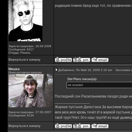
радищев помню бред еще тот, по сравнению 
Зарегистрирован: 18.09.2008
Сообщения: 6217
Откуда: Рязань
Вернуться к началу
Мишка
Добавлено: Пн Май 18, 2009 2:10 am
Заголовок с
Инкогнитивная какашка
Del Piero писал(а):
не осилил
Последний сон Раскольникова пиздат,ради не
_________________
Жаркая пустыня Дагестана.За высоким барха
моя,моя,моя кровь течёт.И в жаркой пустыне
Зарегистрирован: 27.06.2007
Сообщения: 8134
твой труп?Нет.Это наш труп!И из ещё дымящ
Вернуться к началу