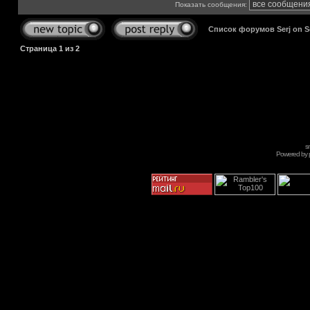
Показать сообщения:
Список форумов Serj on 
Страница
1
из
2
s
Powered by