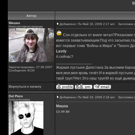
В
Автор
Мишка
Добавлено: Пн Май 18, 2009 2:17 am
Заголовок с
Инкогнитивная какашка
Сон отдельно от книги читал?Рязанские 
кажется захватывающим.Под что засыпаю,так
вот первые тома "Войны и Мира" и "Тихого До
Lastly
А сейчас?
_________________
Зарегистрирован: 27.06.2007
Жаркая пустыня Дагестана.За высоким барха
Сообщения: 8134
моя,моя,моя кровь течёт.И в жаркой пустыне
твой труп?Нет.Это наш труп!И из ещё дымящ
Вернуться к началу
Del Piero
Добавлено: Пн Май 18, 2009 2:18 am
Заголовок с
Аnticonformista
Мишка
сэ ля ви