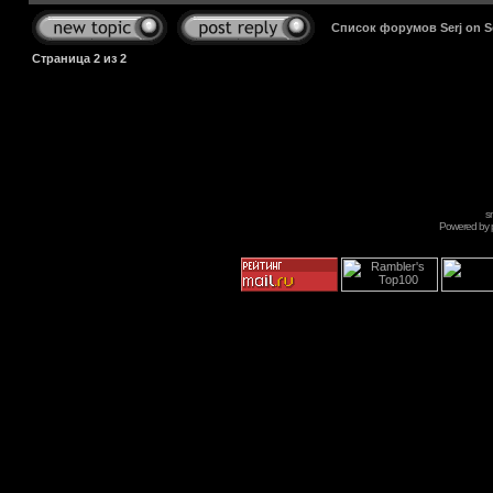
Список форумов Serj on 
Страница
2
из
2
s
Powered by