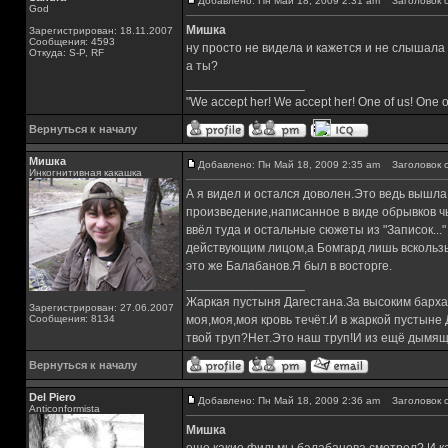
Добавлено: Пн Май 18, 2009 2:31 am
Заголовок с
God
Мишка
Зарегистрирован: 18.11.2007
Сообщения: 4593
ну просто не видела и кажется и не слышала 
Откуда: S-P, RF
а ты?
_________________
"We accept her! We accept her! One of us! One o
Вернуться к началу
Мишка
Добавлено: Пн Май 18, 2009 2:35 am
Заголовок с
Инкогнитивная какашка
А я видел и остался доволен.Это ведь вышла
произведение,написанное в виде обрывков ч
ввёл туда и остальные сюжеты из "Записок..
действующим лицом,а Бомгард лишь вскольз
это же Балабанов.Я был в восторге.
_________________
Жаркая пустыня Дагестана.За высоким барха
Зарегистрирован: 27.06.2007
Сообщения: 8134
моя,моя,моя кровь течёт.И в жаркой пустыне
твой труп?Нет.Это наш труп!И из ещё дымящ
Вернуться к началу
Del Piero
Добавлено: Пн Май 18, 2009 2:36 am
Заголовок с
Аnticonformista
Мишка