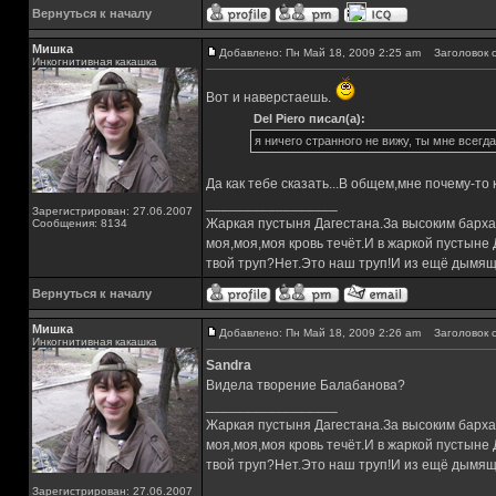
Вернуться к началу
Мишка
Добавлено: Пн Май 18, 2009 2:25 am
Заголовок с
Инкогнитивная какашка
Вот и наверстаешь.
Del Piero писал(а):
я ничего странного не вижу, ты мне всег
Да как тебе сказать...В общем,мне почему-то
_________________
Зарегистрирован: 27.06.2007
Жаркая пустыня Дагестана.За высоким барха
Сообщения: 8134
моя,моя,моя кровь течёт.И в жаркой пустыне
твой труп?Нет.Это наш труп!И из ещё дымящ
Вернуться к началу
Мишка
Добавлено: Пн Май 18, 2009 2:26 am
Заголовок с
Инкогнитивная какашка
Sandra
Видела творение Балабанова?
_________________
Жаркая пустыня Дагестана.За высоким барха
моя,моя,моя кровь течёт.И в жаркой пустыне
твой труп?Нет.Это наш труп!И из ещё дымящ
Зарегистрирован: 27.06.2007