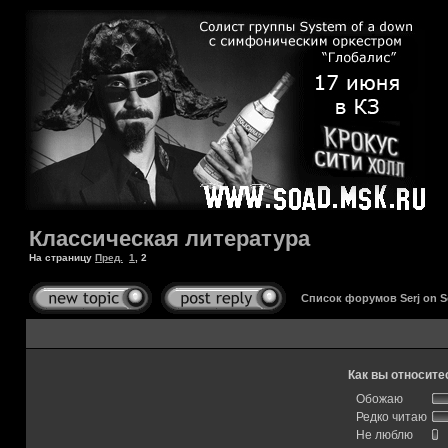
Классическая литература
На страницу
Пред.
1
,
2
Список форумов Serj on 
Как вы относите
Обожаю
Редко читаю
Не люблю