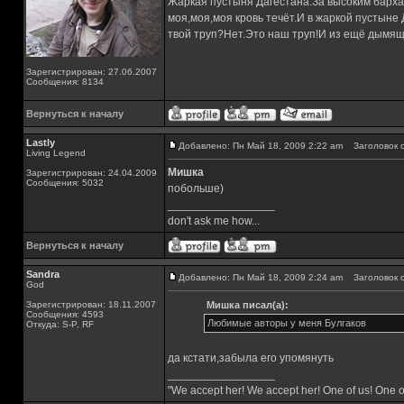
Жаркая пустыня Дагестана.За высоким барха
моя,моя,моя кровь течёт.И в жаркой пустыне
твой труп?Нет.Это наш труп!И из ещё дымящ
Зарегистрирован: 27.06.2007
Сообщения: 8134
Вернуться к началу
Lastly
Добавлено: Пн Май 18, 2009 2:22 am
Заголовок с
Living Legend
Мишка
Зарегистрирован: 24.04.2009
Сообщения: 5032
побольше)
_________________
don't ask me how...
Вернуться к началу
Sandra
Добавлено: Пн Май 18, 2009 2:24 am
Заголовок с
God
Зарегистрирован: 18.11.2007
Мишка писал(а):
Сообщения: 4593
Любимые авторы у меня Булгаков
Откуда: S-P, RF
да кстати,забыла его упомянуть
_________________
"We accept her! We accept her! One of us! One o