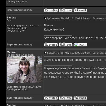
Сообщения: 8134
Вернуться к началу
Sandra
Добавлено: Пн Май 18, 2009 2:28 am
Заголовок с
God
Мишка
Зарегистрирован: 18.11.2007
Сообщения: 4593
Какое именно?
Откуда: S-P, RF
_________________
"We accept her! We accept her! One of us! One o
Вернуться к началу
Мишка
Добавлено: Пн Май 18, 2009 2:30 am
Заголовок с
Инкогнитивная какашка
Жмурки,блин.Если уж говорили о Булгакове,т
_________________
Жаркая пустыня Дагестана.За высоким барха
моя,моя,моя кровь течёт.И в жаркой пустыне
твой труп?Нет.Это наш труп!И из ещё дымящ
Зарегистрирован: 27.06.2007
Сообщения: 8134
Вернуться к началу
Sandra