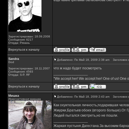
еще какие фильмы балабанова смотрел? И ка
Зарегистрирован: 18.09.2008
Сообщения: 6217
Откуда: Рязань
Вернуться к началу
Sandra
Добавлено: Пн Май 18, 2009 2:38 am
Заголовок с
God
что ж надо будет посмотреть
Зарегистрирован: 18.11.2007
Сообщения: 4593
_________________
Откуда: S-P, RF
"We accept her! We accept her! One of us! One o
Вернуться к началу
Мишка
Добавлено: Пн Май 18, 2009 2:43 am
Заголовок с
Инкогнитивная какашка
Как охуительная личность,подарившая чело
Жмурки,Братьев обоих (второго больше).От Г
Людей пытался смотреть,но не пошли.
_________________
Жаркая пустыня Дагестана.За высоким барха