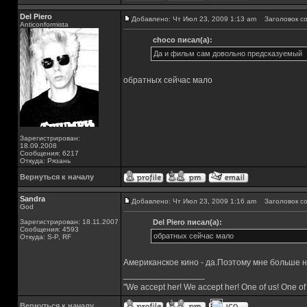
Del Piero
Добавлено: Чт Июл 23, 2009 1:13 am
Заголовок со
Аnticonformista
choco писал(а):
Да и фильм сам довольно предсказуемый
обратных сейчас мало
Зарегистрирован:
18.09.2008
Сообщения: 6217
Откуда: Рязань
Вернуться к началу
Sandra
Добавлено: Чт Июл 23, 2009 1:16 am
Заголовок со
God
Зарегистрирован: 18.11.2007
Del Piero писал(а):
Сообщения: 4593
обратных сейчас мало
Откуда: S-P, RF
Американское кино - да.Поэтому мне больше н
_________________
"We accept her! We accept her! One of us! One of
Вернуться к началу