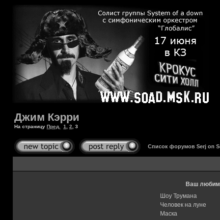
Джим Кэрри
На страницу
Пред.
1
,
2
,
3
Список форумов Serj on 
Ваш любимы
Шоу Трумана
Человек на луне
Маска