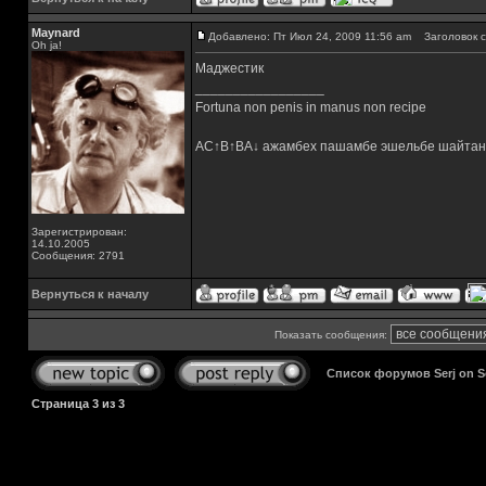
Maynard
Добавлено: Пт Июл 24, 2009 11:56 am
Заголовок с
Oh ja!
Маджестик
_________________
Fortuna non penis in manus non recipe
AC↑B↑BA↓ ажамбех пашамбе эшельбе шайтан
Зарегистрирован:
14.10.2005
Сообщения: 2791
Вернуться к началу
Показать сообщения:
Список форумов Serj on 
Страница
3
из
3