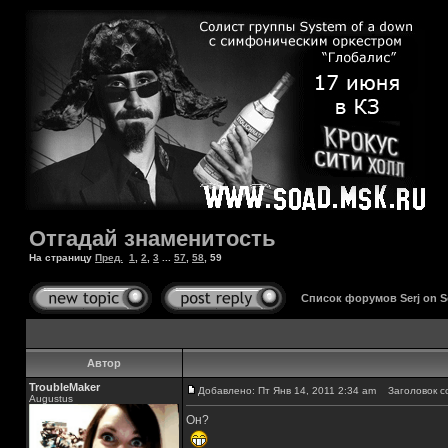
Отгадай знаменитость
На страницу
Пред.
1
,
2
,
3
...
57
,
58
,
59
Список форумов Serj on 
Автор
TroubleMaker
Добавлено: Пт Янв 14, 2011 2:34 am
Заголовок с
Augustus
Он?