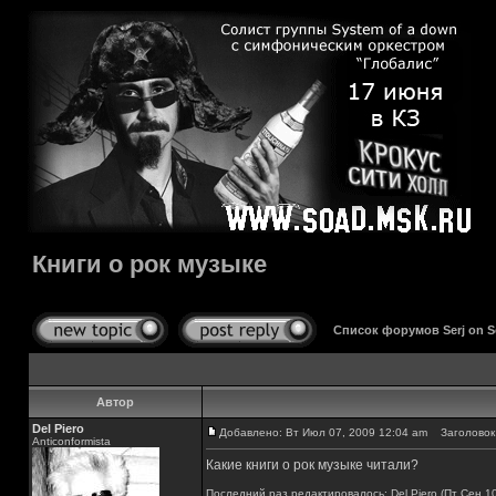
Книги о рок музыке
Список форумов Serj on 
Автор
Del Piero
Добавлено: Вт Июл 07, 2009 12:04 am
Заголовок 
Аnticonformista
Какие книги о рок музыке читали?
Последний раз редактировалось: Del Piero (Пт Сен 10