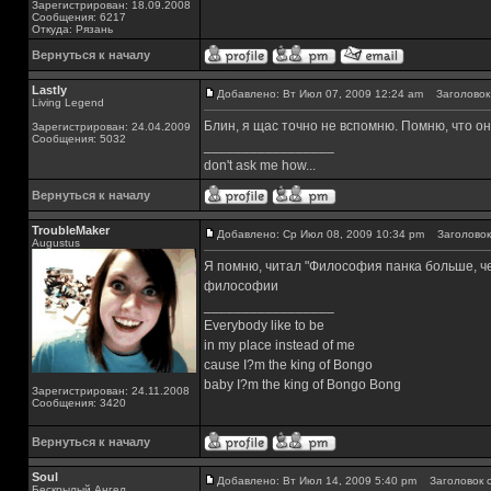
Зарегистрирован: 18.09.2008
Сообщения: 6217
Откуда: Рязань
Вернуться к началу
Lastly
Добавлено: Вт Июл 07, 2009 12:24 am
Заголовок 
Living Legend
Блин, я щас точно не вспомню. Помню, что о
Зарегистрирован: 24.04.2009
Сообщения: 5032
_________________
don't ask me how...
Вернуться к началу
TroubleMaker
Добавлено: Ср Июл 08, 2009 10:34 pm
Заголовок
Augustus
Я помню, читал "Философия панка больше, чем
философии
_________________
Everybody like to be
in my place instead of me
cause I?m the king of Bongo
baby I?m the king of Bongo Bong
Зарегистрирован: 24.11.2008
Сообщения: 3420
Вернуться к началу
Soul
Добавлено: Вт Июл 14, 2009 5:40 pm
Заголовок с
Бескрылый Ангел