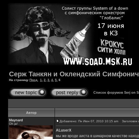
Серж Танкян и Оклендский Симфонич
На страницу
Пред.
1
,
2
,
3
,
4
,
5
,
6
Список форумов Serj on 
Автор
Maynard
Добавлено: Пн Июн 07, 2010 10:15 am
Заголовок 
Oh ja!
ALuserX
мы же вроде аиста в шикарном качестве нахо