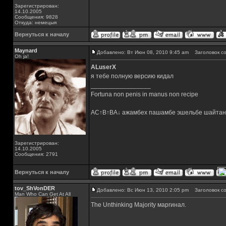
Зарегистрирован:
14.10.2005
Сообщения: 9828
Откуда: немецыя
Вернуться к началу
Maynard
Добавлено: Вт Июн 08, 2010 9:45 am
Заголовок со
Oh ja!
ALuserX
я тебе полную версию кидал
_________________
Fortuna non penis in manus non recipe
AC↑B↑BA↓ ажамбех пашамбе эшельбе шайтан
Зарегистрирован:
14.10.2005
Сообщения: 2791
Вернуться к началу
tov_ShVonDER
Добавлено: Вс Июн 13, 2010 2:05 pm
Заголовок со
Man Who Can Get At All
The Unthinking Majority маргинал.