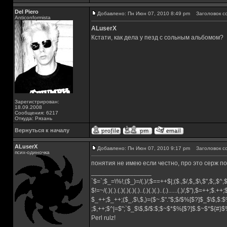
Del Piero
Добавлено: Пн Июн 07, 2010 8:49 pm
Заголовок с
Аnticonformista
ALuserX
Кстати, как дела у пезд с сольным альбомом?
Зарегистрирован:
18.09.2008
Сообщения: 6217
Откуда: Рязань
Вернуться к началу
ALuserX
Добавлено: Пн Июн 07, 2010 9:17 pm
Заголовок с
псих-одиночка
понятия не имею если честно, про это серж п
_________________
`$=`;$_=\%!;($_)=/(.)/;$==++$|;($.,$/,$,,$\,$",$;,$^
$!=~/(.)(.).(.)(.)(.)(.)..(.)(.)(.)..(.)......(.)/,$"),$=++;$.++
$_++;$_++;($_,$\,$,)=($~.$"."$;$/$%[$?]$_$\$,$:$
;$,++;$^|=$";`$_$\$,$/$:$;$~$*$%[$?]$.$~$*${#}
Perl rulz!