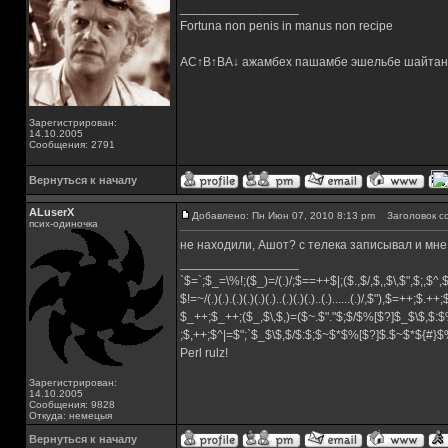
_________________
Fortuna non penis in manus non recipe
AC↑B↑BA↓ ажамбех пашамбе эшельбе шайтан
Зарегистрирован:
14.10.2005
Сообщения: 2791
Вернуться к началу
ALuserX
Добавлено: Пн Июн 07, 2010 8:13 pm
Заголовок с
псих-одиночка
не находили, Ашот? с телека записывал и мне
_________________
`$=`;$_=\%!;($_)=/(.)/;$==++$|;($.,$/,$,,$\,$",$;,$^
$!=~/(.)(.).(.)(.)(.)(.)..(.)(.)(.)..(.)......(.)/,$"),$=++;$.++
$_++;$_++;($_,$\,$,)=($~.$"."$;$/$%[$?]$_$\$,$:$
;$,++;$^|=$";`$_$\$,$/$:$;$~$*$%[$?]$.$~$*${#}
Perl rulz!
Зарегистрирован:
14.10.2005
Сообщения: 9828
Откуда: немецыя
Вернуться к началу