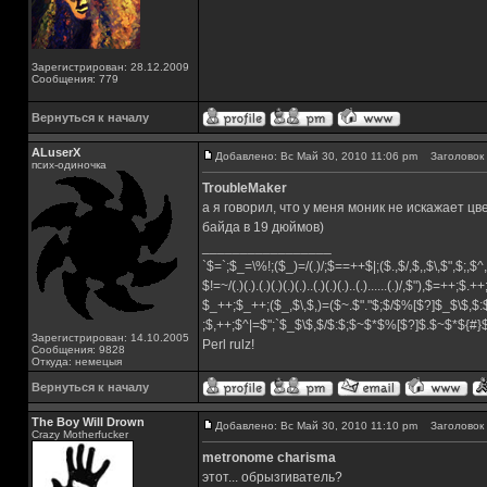
Зарегистрирован: 28.12.2009
Сообщения: 779
Вернуться к началу
ALuserX
Добавлено: Вс Май 30, 2010 11:06 pm
Заголовок 
псих-одиночка
TroubleMaker
а я говорил, что у меня моник не искажает ц
байда в 19 дюймов)
_________________
`$=`;$_=\%!;($_)=/(.)/;$==++$|;($.,$/,$,,$\,$",$;,
$!=~/(.)(.).(.)(.)(.)(.)..(.)(.)(.)..(.)......(.)/,$"),$=++;$.+
$_++;$_++;($_,$\,$,)=($~.$"."$;$/$%[$?]$_$\$,$:
;$,++;$^|=$";`$_$\$,$/$:$;$~$*$%[$?]$.$~$*${#
Зарегистрирован: 14.10.2005
Perl rulz!
Сообщения: 9828
Откуда: немецыя
Вернуться к началу
The Boy Will Drown
Добавлено: Вс Май 30, 2010 11:10 pm
Заголовок 
Crazy Motherfucker
metronome charisma
этот... обрызгиватель?