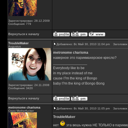
Зарегистрирован: 28.12.2009
Сообщения: 779
Вернуться к началу
TroubleMaker
Добавлено: Вс Май 30, 2010 11:04 pm
Заголовок 
Augustus
metronome charisma
наверное это парикмахерское кресло?
_________________
Everybody like to be
in my place instead of me
cause I?m the king of Bongo
baby I?m the king of Bongo Bong
Зарегистрирован: 24.11.2008
Сообщения: 3420
Вернуться к началу
metronome charisma
Добавлено: Вс Май 30, 2010 11:05 pm
Заголовок 
Crazy Motherfucker
TroubleMaker
нет
эта вешь нужна НЕ ТОЛЬКО в парикм