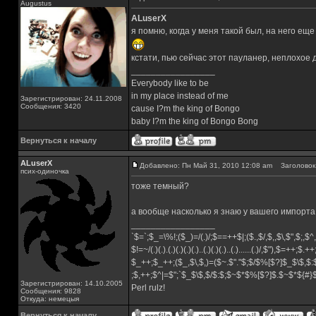
Augustus
ALuserX
я помню, когда у меня такой был, на него ещ
кстати, пью сейчас этот пауланер, неплохое 
_________________
Everybody like to be
in my place instead of me
Зарегистрирован: 24.11.2008
Сообщения: 3420
cause I?m the king of Bongo
baby I?m the king of Bongo Bong
Вернуться к началу
ALuserX
Добавлено: Пн Май 31, 2010 12:08 am
Заголовок 
псих-одиночка
тоже темный?
а вообще насколько я знаю у вашего импорта 
_________________
`$=`;$_=\%!;($_)=/(.)/;$==++$|;($.,$/,$,,$\,$",$;,
$!=~/(.)(.).(.)(.)(.)(.)..(.)(.)(.)..(.)......(.)/,$"),$=++;$.+
$_++;$_++;($_,$\,$,)=($~.$"."$;$/$%[$?]$_$\$,$:
;$,++;$^|=$";`$_$\$,$/$:$;$~$*$%[$?]$.$~$*${#
Зарегистрирован: 14.10.2005
Perl rulz!
Сообщения: 9828
Откуда: немецыя
Вернуться к началу