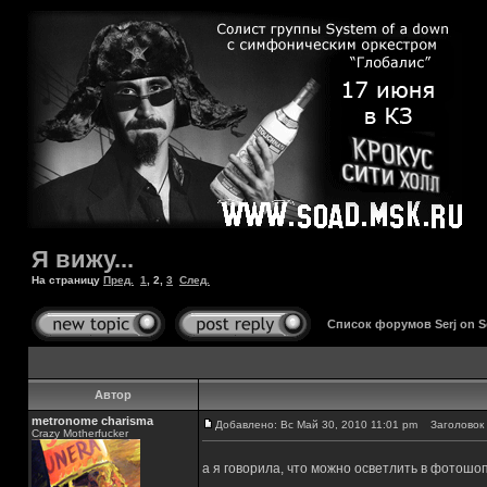
Я вижу...
На страницу
Пред.
1
,
2
,
3
След.
Список форумов Serj on 
Автор
metronome charisma
Добавлено: Вс Май 30, 2010 11:01 pm
Заголовок 
Crazy Motherfucker
а я говорила, что можно осветлить в фотошо