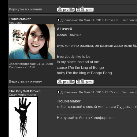
Вернуться к началу
TroubleMaker
Добавлено: Пн Май 31, 2010 12:14 am
Заголовок 
Augustus
ALuserX
вроде темный
вкус конечно разный, он разный даже если б
_________________
Everybody like to be
in my place instead of me
Зарегистрирован: 24.11.2008
Сообщения: 3420
cause I?m the king of Bongo
baby I?m the king of Bongo Bong
Вернуться к началу
The Boy Will Drown
Добавлено: Пн Май 31, 2010 12:15 am
Заголовок 
Crazy Motherfucker
TroubleMaker
кейс с красной кнопкой мне, а вам Сударь, шт
_________________
Не пускайте бога в Калифорнию!