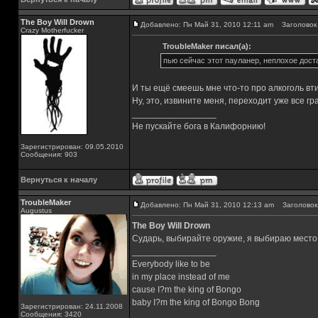
The Boy Will Drown
Добавлено: Пн Май 31, 2010 12:11 am
Заголовок 
Crazy Motherfucker
TroubleMaker писал(а):
пью сейчас этот пауланер, неплохое доста
И ты ещё смеешь мне что-то про алкоголь вти
Ну, это, извините меня, переходит уже все гр
_________________
Не пускайте бога в Калифорнию!
Зарегистрирован: 09.05.2010
Сообщения: 903
Вернуться к началу
TroubleMaker
Добавлено: Пн Май 31, 2010 12:13 am
Заголовок 
Augustus
The Boy Will Drown
Сударь, выбирайте оружие, я выбираю место 
_________________
Everybody like to be
in my place instead of me
cause I?m the king of Bongo
baby I?m the king of Bongo Bong
Зарегистрирован: 24.11.2008
Сообщения: 3420