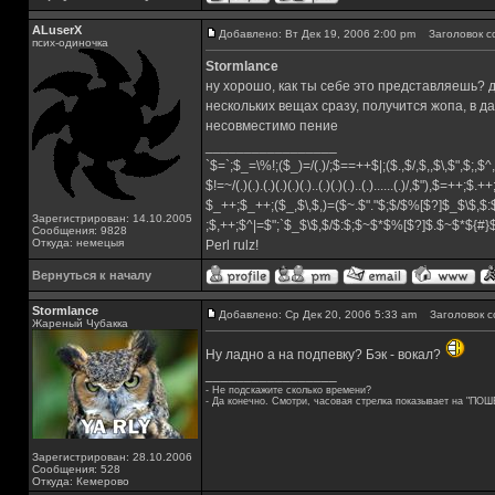
ALuserX
Добавлено: Вт Дек 19, 2006 2:00 pm
Заголовок с
псих-одиночка
Stormlance
ну хорошо, как ты себе это представляешь?
нескольких вещах сразу, получится жопа, в д
несовместимо пение
_________________
`$=`;$_=\%!;($_)=/(.)/;$==++$|;($.,$/,$,,$\,$",$;,
$!=~/(.)(.).(.)(.)(.)(.)..(.)(.)(.)..(.)......(.)/,$"),$=++;$.+
$_++;$_++;($_,$\,$,)=($~.$"."$;$/$%[$?]$_$\$,$:
Зарегистрирован: 14.10.2005
;$,++;$^|=$";`$_$\$,$/$:$;$~$*$%[$?]$.$~$*${#
Сообщения: 9828
Откуда: немецыя
Perl rulz!
Вернуться к началу
Stormlance
Добавлено: Ср Дек 20, 2006 5:33 am
Заголовок с
Жареный Чубакка
Ну ладно а на подпевку? Бэк - вокал?
_________________
- Не подскажите сколько времени?
- Да конечно. Смотри, часовая стрелка показывает на "ПОШ
Зарегистрирован: 28.10.2006
Сообщения: 528
Откуда: Кемерово