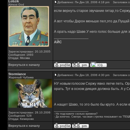
Lobzik
Добавлено: Пн Дек 18, 2006 4:18 pm
Заголовок с
Almost God
если вернуть старое звучание гитар,то Серж
А вот чтобы Дарон меньше пел,это да.Пущай 
А орать надо Шаве.У него голос больше для 
_________________
АЙС
Зарегистрирован: 20.10.2005
Сообщения: 1693
Откуда: Москва
Вернуться к началу
Stormlance
Добавлено: Пн Дек 18, 2006 4:30 pm
Заголовок с
Жареный Чубакка
НУ новым голосом Сержу явно легче петь. Ор
орать. Тут в осном дикция должна быть. А у С
А нащет Шаво, то это было бы круто. А если 
_________________
Зарегистрирован: 28.10.2006
- Не подскажите сколько времени?
Сообщения: 528
- Да конечно. Смотри, часовая стрелка показывает на "ПОШ
Откуда: Кемерово
Вернуться к началу