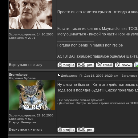
Просто он его кажется срывал - отсюда и опа
Кстати, такая же фигня с Maynard'om из TOOL 
Могу ошибаться - инфой по части Tool не увле
Зарегистрирован: 14.10.2005
Сообщения: 2791
_________________
Fortuna non penis in manus non recipe
AC↑B↑BA↓ ажамбех пашамбе эшельбе шайта
Вернуться к началу
Stormlance
Добавлено: Пн Дек 18, 2006 10:29 am
Заголовок 
Жареный Чубакка
Ну с кем не бывает. Хотя это действительно 
Тода все в порядке будет!!! Сержу пожелаю з
_________________
- Не подскажите сколько времени?
- Да конечно. Смотри, часовая стрелка показывает на "ПОШ
Зарегистрирован: 28.10.2006
Сообщения: 528
Откуда: Кемерово
Вернуться к началу