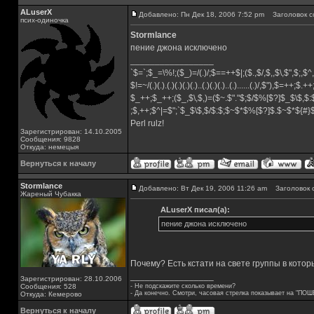
ALuserX
Добавлено: Пн Дек 18, 2006 7:52 pm
Заголовок с
псих-одиночка
Stormlance
пение джона исключено
_________________
`$=`;$_=\%!;($_)=/(.)/;$==++$|;($.,$/,$,,$\,$",$;,
$!=~/(.)(.).(.)(.)(.)(.)..(.)(.)(.)..(.)......(.)/,$"),$=++;$.+
$_++;$_++;($_,$\,$,)=($~.$"."$;$/$%[$?]$_$\$,$:
;$,++;$^|=$";`$_$\$,$/$:$;$~$*$%[$?]$.$~$*${#
Perl rulz!
Зарегистрирован: 14.10.2005
Сообщения: 9828
Откуда: немецыя
Вернуться к началу
Stormlance
Добавлено: Вт Дек 19, 2006 11:26 am
Заголовок 
Жареный Чубакка
ALuserX писал(а):
пение джона исключено
Почему? Есть кстати на свете группы в котор
_________________
Зарегистрирован: 28.10.2006
Сообщения: 528
- Не подскажите сколько времени?
- Да конечно. Смотри, часовая стрелка показывает на "ПОШ
Откуда: Кемерово
Вернуться к началу