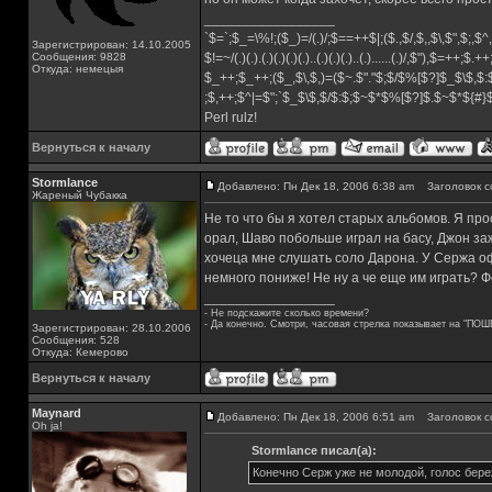
_________________
`$=`;$_=\%!;($_)=/(.)/;$==++$|;($.,$/,$,,$\,$",$;,
Зарегистрирован: 14.10.2005
Сообщения: 9828
$!=~/(.)(.).(.)(.)(.)(.)..(.)(.)(.)..(.)......(.)/,$"),$=++;$.+
Откуда: немецыя
$_++;$_++;($_,$\,$,)=($~.$"."$;$/$%[$?]$_$\$,$:
;$,++;$^|=$";`$_$\$,$/$:$;$~$*$%[$?]$.$~$*${#
Perl rulz!
Вернуться к началу
Stormlance
Добавлено: Пн Дек 18, 2006 6:38 am
Заголовок с
Жареный Чубакка
Не то что бы я хотел старых альбомов. Я пр
орал, Шаво побольше играл на басу, Джон за
хочеца мне слушать соло Дарона. У Сержа оф
немного пониже! Не ну а че еще им играть? Фо
_________________
- Не подскажите сколько времени?
- Да конечно. Смотри, часовая стрелка показывает на "ПОШ
Зарегистрирован: 28.10.2006
Сообщения: 528
Откуда: Кемерово
Вернуться к началу
Maynard
Добавлено: Пн Дек 18, 2006 6:51 am
Заголовок с
Oh ja!
Stormlance писал(а):
Конечно Серж уже не молодой, голос бере