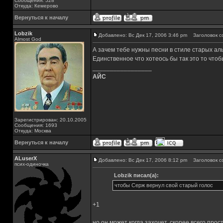
Сообщения: 528
Откуда: Кемерово
Вернуться к началу
Lobzik
Добавлено: Вс Дек 17, 2006 3:46 pm
Заголовок с
Almost God
А зачем тебе нужны песни в стиле старых 
Единственное что хотеось бы так это то что
_________________
АЙС
Зарегистрирован: 20.10.2005
Сообщения: 1693
Откуда: Москва
Вернуться к началу
ALuserX
Добавлено: Вс Дек 17, 2006 8:12 pm
Заголовок с
псих-одиночка
Lobzik писал(а):
чтобы Серж вернул свой старый голос
+1
но он может когда захочет, скорее всего прос