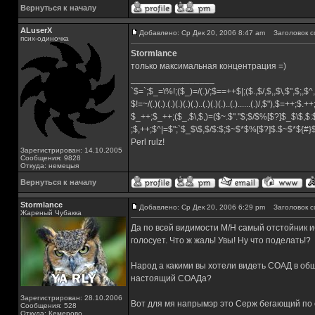
Вернуться к началу
ALuserX
Добавлено: Ср Дек 20, 2006 8:47 am
Заголовок с
псих-одиночка
Stormlance
только максимальная концентрация =)
_________________
`$=`;$_=\%!;($_)=/(.)/;$==++$|;($.,$/,$,,$\,$",$;,
$!=~/(.)(.).(.)(.)(.)(.)..(.)(.)(.)..(.)......(.)/,$"),$=++;$.+
$_++;$_++;($_,$\,$,)=($~.$"."$;$/$%[$?]$_$\$,$:
;$,++;$^|=$";`$_$\$,$/$:$;$~$*$%[$?]$.$~$*${#
Perl rulz!
Зарегистрирован: 14.10.2005
Сообщения: 9828
Откуда: немецыя
Вернуться к началу
Stormlance
Добавлено: Ср Дек 20, 2006 6:29 pm
Заголовок с
Жареный Чубакка
Да по всей видимости M/H самый отстойник 
голосует. Что ж жаль! Увы! Ну что поделать!?
Народ а какими вы хотели видеть СОАД в общ
настоящий СОАДа?
Зарегистрирован: 28.10.2006
Вот для мя напрымэр это Серж бегающий по 
Сообщения: 528
Откуда: Кемерово