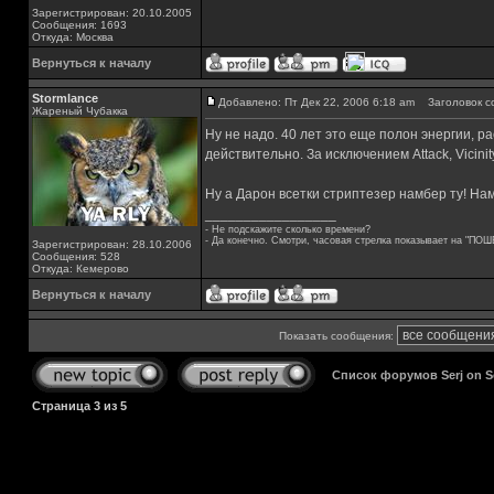
Зарегистрирован: 20.10.2005
Сообщения: 1693
Откуда: Москва
Вернуться к началу
Stormlance
Добавлено: Пт Дек 22, 2006 6:18 am
Заголовок с
Жареный Чубакка
Ну не надо. 40 лет это еще полон энергии, р
действительно. За исключением Attack, Vicinit
Ну а Дарон всетки стриптезер намбер ту! На
_________________
- Не подскажите сколько времени?
- Да конечно. Смотри, часовая стрелка показывает на "ПОШ
Зарегистрирован: 28.10.2006
Сообщения: 528
Откуда: Кемерово
Вернуться к началу
Показать сообщения:
Список форумов Serj on 
Страница
3
из
5