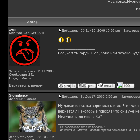
Mezmerize/Hypnot
Вс
Автор
x-girl
Добавлено: Сб Дек 16, 2006 10:29 pm
Заголовок 
Man Who Can Get At All
_________________
Все, чем ты гордишься, рано или поздно буд
Зарегистрирован: 11.11.2005
Сообщения: 241
Откуда: Минск
Вернуться к началу
Stormlance
Добавлено: Вс Дек 17, 2006 9:59 am
Заголовок с
Жареный Чубакка
Ну давайте всетки вернемся к теме! Что жде
вернется? Некоторые говорят что они уже не 
Исчерпали ли они себя?
_________________
- Не подскажите сколько времени?
- Да конечно. Смотри, часовая стрелка показывает на "ПОШ
Зарегистрирован: 28.10.2006