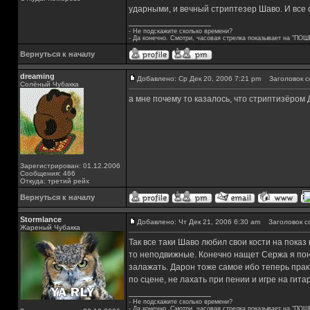
ударными, и вечный стриптезер Шаво. И все 
_________________
- Не подскажите сколько времени?
- Да конечно. Смотри, часовая стрелка показывает на "ПОШ
Вернуться к началу
dreaming
Добавлено: Ср Дек 20, 2006 7:21 pm
Заголовок с
Солёный Чубакка
а мне почему то казалось, что стриптизёром
Зарегистрирован: 01.12.2006
Сообщения: 466
Откуда: третий рейх
Вернуться к началу
Stormlance
Добавлено: Чт Дек 21, 2006 6:30 am
Заголовок с
Жареный Чубакка
Так все таки Шаво любил свои кости на пока
то неподвижные. Конечно нащет Сержа я пони
залажать. Дарон тоже самое ибо теперь практи
по сцене, не лахать при пении и игре на гита
_________________
- Не подскажите сколько времени?
- Да конечно. Смотри, часовая стрелка показывает на "ПОШ