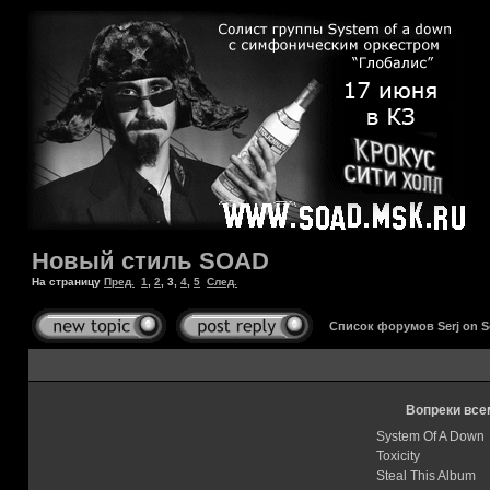
Новый стиль SOAD
На страницу
Пред.
1
,
2
,
3
,
4
,
5
След.
Список форумов Serj on 
Вопреки все
System Of A Down
Toxicity
Steal This Album