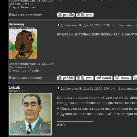
Зарегистрирован: 28.10.2006
Сообщения: 528
Откуда: Кемерово
Вернуться к началу
dreaming
Добавлено: Чт Дек 21, 2006 2:36 pm
Заголовок с
Солёный Чубакка
ну Дарон не только жопу показывал, а кое чт
Зарегистрирован: 01.12.2006
Сообщения: 466
Откуда: третий рейх
Вернуться к началу
Lobzik
Добавлено: Чт Дек 21, 2006 4:54 pm
Заголовок с
Almost God
Да просто старые песни их уже так не вставл
А под новые особенно не попрыгаешь на сце
А Серж уже старый,трудно ему носиться по в
Я думаю что вы тоже почти в 40 лет врядли п
_________________
АЙС