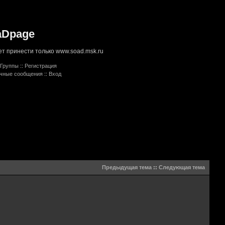
aDpage
т принести только www.soad.msk.ru
Группы
::
Регистрация
ичные сообщения
::
Вход
Предыдущая тема
::
Следующая тема