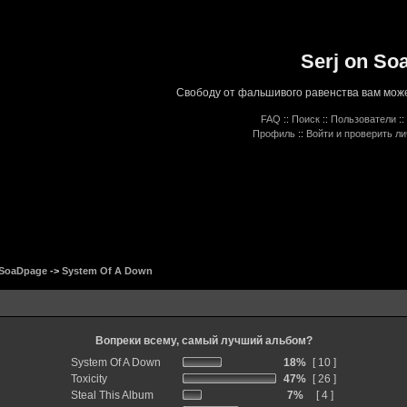
Serj on So
Свободу от фальшивого равенства вам може
FAQ
::
Поиск
::
Пользователи
::
Профиль
::
Войти и проверить л
 SoaDpage
->
System Of A Down
Вопреки всему, самый лучший альбом?
System Of A Down
18%
[ 10 ]
Toxicity
47%
[ 26 ]
Steal This Album
7%
[ 4 ]