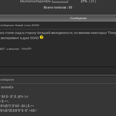
Mezmerize/Hypnotize
27%
[ 15 ]
Всего голосов : 55
Сообщение
сообщения: Новый стиль SOAD
вого стиля соад в сторону большей мелодичности, по мнению некоторых "Поп
й эксперимент в духе SOAD
ШЕЛ", а минутная - "НАХУЙ"!
сообщения:
и зеленЕе
,$^,$#,$~,$*,$:,@% )=(
.++;$.++;
:$%[$?]",$"&$~,$#,);$,++
#}$%[$?]$;$\$"$^$~$*.>&$=`