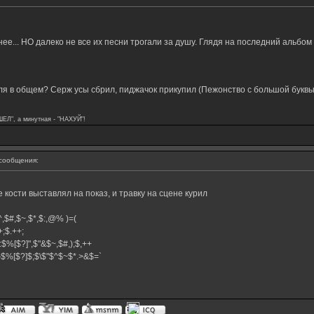
нее... НО далеко не все их песни трогали за душу. Глядя на последний альбо
я в общем? Серж усы сбрил, пиджачок прикупил (Пежонство с большой буквы!
ШЕЛ", а минутная - "НАХУЙ"!
сообщения:
кости выставлял на показ, и травку на сцене курил
,$^,$#,$~,$*,$:,@% )=(
.++;$.++;
:$%[$?]",$"&$~,$#,);$,++
#}$%[$?]$;$\$"$^$~$*.>&$=`