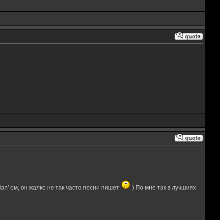
an' ом, он жалко не так часто песни пишет
) По мне так в лучшиях