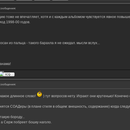
сообщения:
ию тоже не впечатляет, хотя и с каждым альбомом чувствуется явное повыш
иод 1998-00 годов.
сан из пальца - такого барахла я не ожидал. мысли вслух...
анама!
сообщения:
какое длинное слово!
) тут вопросов нету. Играют они крутенько! Конечн
енятся СОАДеры (в плане стиля в общем: внешность, содержание) когда след
акую бороду...
 а Серж побреет бошку наголо.