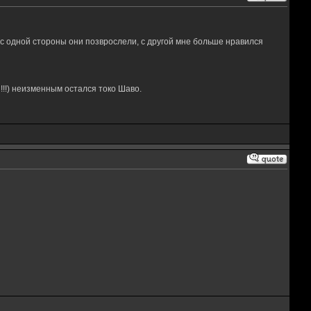
м с одной стороны они позврослели, с другой мне больше нравился
!!) неизменным остался токо Шаво.