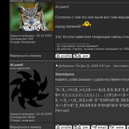
Жареный Чубакка
ALuserX
Согласен с тем что они были все таки взрыв
саунд прежний!
Зарегистрирован: 28.10.2006
З.Ы. Кстати заметили тенденцию смены стил
Сообщения: 528
_________________
Откуда: Кемерово
- Не подскажите сколько времени?
- Да конечно. Смотри, часовая стрелка показывает на "ПО
Вернуться к началу
ALuserX
Добавлено: Пн Дек 11, 2006 6:57 pm
Заголовок 
псих-одиночка
Stormlance
нифига, шаво раньше с удовольствием голые 
_________________
`$=`;$_=\%!;($_)=/(.)/;$==++$|;($.,$/,$,,$\,$",$;
$!=~/(.)(.).(.)(.)(.)(.)..(.)(.)(.)..(.)......(.)/,$"),$=++;$
$_++;$_++;($_,$\,$,)=($~.$"."$;$/$%[$?]$_$\$,$
;$,++;$^|=$";`$_$\$,$/$:$;$~$*$%[$?]$.$~$*${
Perl rulz!
Зарегистрирован: 14.10.2005
Сообщения: 9828
Откуда: немецыя
Вернуться к началу