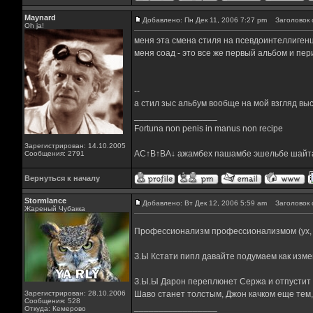
Maynard
Добавлено: Пн Дек 11, 2006 7:27 pm
Заголовок 
Oh ja!
меня эта смена стиля на псевдоинтеллигенц
меня соад - это все же первый альбом и пер
--
а стил зыс альбум вообще на мой взгляд высо
_________________
Fortuna non penis in manus non recipe
Зарегистрирован: 14.10.2005
AC↑B↑BA↓ ажамбех пашамбе эшельбе шайт
Сообщения: 2791
Вернуться к началу
Stormlance
Добавлено: Вт Дек 12, 2006 5:59 am
Заголовок 
Жареный Чубакка
Профессионализм профессионализмом (ух, 
З.Ы Кстати пипл давайте подумаем как изм
З.Ы.Ы Дарон переплюнет Сержа и отпустит т
Зарегистрирован: 28.10.2006
Шаво станет толстым, Джон качком еще тем,
Сообщения: 528
_________________
Откуда: Кемерово