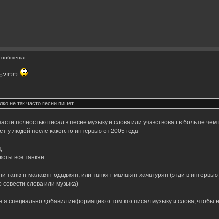
сообщения:
р?!!?!?
лко не так часто песни пишет
части полностью писал в песне музыку и слова или учавствовал в больше чем 
ет у людей после какогото интервью от 2005 года
,
ексты все танкян
или танкян-малакян-одаджян, или танкян-малакян-хачатурян (энди в интервью
го совести слова или музыка)
те я специально добавил информацию о том кто писал музыку и слова, чтобы