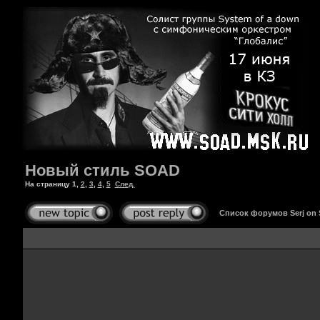
Новый стиль SOAD
На страницу
1
,
2
,
3
,
4
,
5
След.
Список форумов Serj on