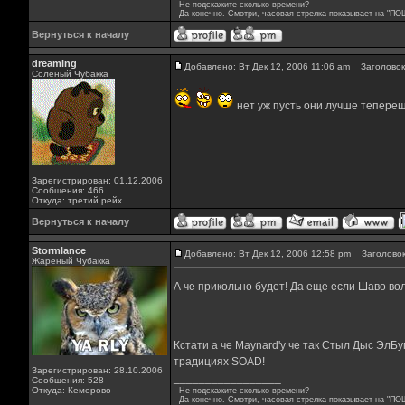
- Не подскажите сколько времени?
- Да конечно. Смотри, часовая стрелка показывает на "ПО
Вернуться к началу
dreaming
Добавлено: Вт Дек 12, 2006 11:06 am
Заголовок
Солёный Чубакка
нет уж пусть они лучше теперешн
Зарегистрирован: 01.12.2006
Сообщения: 466
Откуда: третий рейх
Вернуться к началу
Stormlance
Добавлено: Вт Дек 12, 2006 12:58 pm
Заголовок
Жареный Чубакка
А че прикольно будет! Да еще если Шаво во
Кстати а че Maynard'у че так Стыл Дыс ЭлБу
традициях SOAD!
Зарегистрирован: 28.10.2006
_________________
Сообщения: 528
Откуда: Кемерово
- Не подскажите сколько времени?
- Да конечно. Смотри, часовая стрелка показывает на "ПО