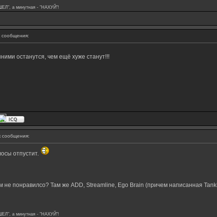
ШЕЛ", а минутная - "НАХУЙ"!
 сообщения:
ими останутся, чем ещё хуже станут!!!
 сообщения:
лосы отпустит.
м не понравилсо? Там же ADD, Streamline, Ego Brain (причем написанная Tanki
ШЕЛ", а минутная - "НАХУЙ"!