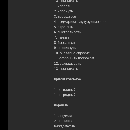
13. принимать
1. хлопать
2. хлопнуть
3. трескаться
4. поджаривать кукурузные зерна
5. стрелять
6. выстреливать
7. палить
8. бросаться
9. возникнуть
10. внезапно спросить
11. огорошить вопросом
12. закладывать
13. принимать
прилагательное
1. эстрадный
1. эстрадный
наречие
1. с шумом
2. внезапно
междометие