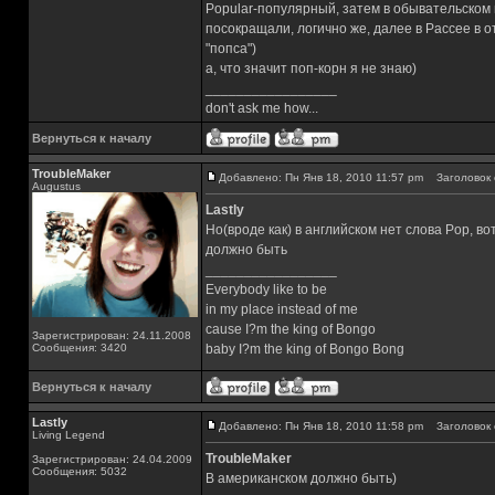
Popular-популярный, затем в обывательском 
посокращали, логично же, далее в Рассее в 
"попса")
а, что значит поп-корн я не знаю)
_________________
don't ask me how...
Вернуться к началу
TroubleMaker
Добавлено: Пн Янв 18, 2010 11:57 pm
Заголовок 
Augustus
Lastly
Но(вроде как) в английском нет слова Pop, во
должно быть
_________________
Everybody like to be
in my place instead of me
cause I?m the king of Bongo
Зарегистрирован: 24.11.2008
Сообщения: 3420
baby I?m the king of Bongo Bong
Вернуться к началу
Lastly
Добавлено: Пн Янв 18, 2010 11:58 pm
Заголовок 
Living Legend
TroubleMaker
Зарегистрирован: 24.04.2009
Сообщения: 5032
В американском должно быть)