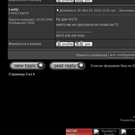
Lastly
Добавлено: Вт Янв 19, 2010 12:51 am
Заголовок 
Living Legend
Ну дак что?)
Зарегистрирован: 24.04.2009
Сообщения: 5032
никто же не против если почистят?)
_________________
don't ask me how...
Вернуться к началу
Показать сообщения:
Список форумов Serj on 
Страница
3
из
4
s
Powered by