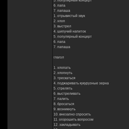
5. популярный концерт
6. папа
7. папаша
1. отрывистый звук
2. хлоп
3. выстрел
4. шипучий напиток
5. популярный концерт
6. папа
7. папаша
глагол
1. хлопать
2. хлопнуть
3. трескаться
4. поджаривать кукурузные зерна
5. стрелять
6. выстреливать
7. палить
8. бросаться
9. возникнуть
10. внезапно спросить
11. огорошить вопросом
12. закладывать