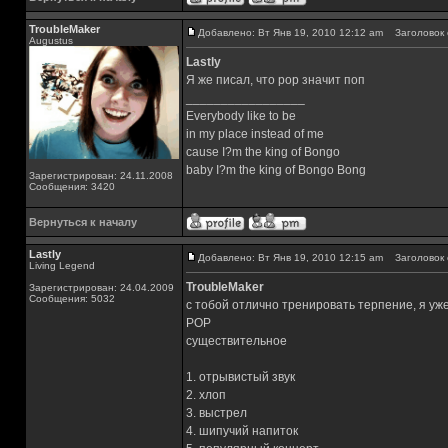
TroubleMaker
Добавлено: Вт Янв 19, 2010 12:12 am
Заголовок 
Augustus
Lastly
Я же писал, что pop значит поп
_________________
Everybody like to be
in my place instead of me
cause I?m the king of Bongo
baby I?m the king of Bongo Bong
Зарегистрирован: 24.11.2008
Сообщения: 3420
Вернуться к началу
Lastly
Добавлено: Вт Янв 19, 2010 12:15 am
Заголовок 
Living Legend
TroubleMaker
Зарегистрирован: 24.04.2009
Сообщения: 5032
с тобой отлично тренировать терпение, я уже
POP
существительное
1. отрывистый звук
2. хлоп
3. выстрел
4. шипучий напиток