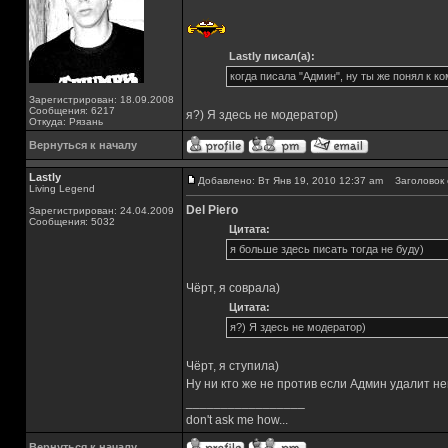
Lastly писал(а):
когда писала "Админ", ну ты же понял к к
Зарегистрирован: 18.09.2008
Сообщения: 6217
я?) Я здесь не модератор)
Откуда: Рязань
Вернуться к началу
Lastly
Добавлено: Вт Янв 19, 2010 12:37 am
Заголовок 
Living Legend
Del Piero
Зарегистрирован: 24.04.2009
Сообщения: 5032
Цитата:
я больше здесь писать тогда не буду)
Чёрт, я соврала)
Цитата:
я?) Я здесь не модератор)
Чёрт, я ступила)
Ну ни кто же не против если Админ удалит н
_________________
don't ask me how...
Вернуться к началу