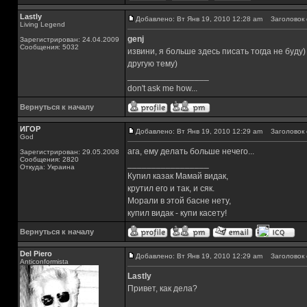
Lastly
Добавлено: Вт Янв 19, 2010 12:28 am
Заголовок 
Living Legend
genj
Зарегистрирован: 24.04.2009
Сообщения: 5032
извини, я больше здесь писать тогда не буду
другую тему)
_________________
don't ask me how...
Вернуться к началу
ИГОР
Добавлено: Вт Янв 19, 2010 12:29 am
Заголовок 
God
ага, ему делать больше нечего...
Зарегистрирован: 29.05.2008
Сообщения: 2820
_________________
Откуда: Украина
Купил казак Мамай видак,
крутил его и так, и сяк.
Морали в этой басне нету,
купил видак - купи касету!
Вернуться к началу
Del Piero
Добавлено: Вт Янв 19, 2010 12:29 am
Заголовок 
Аnticonformista
Lastly
Привет, как дела?