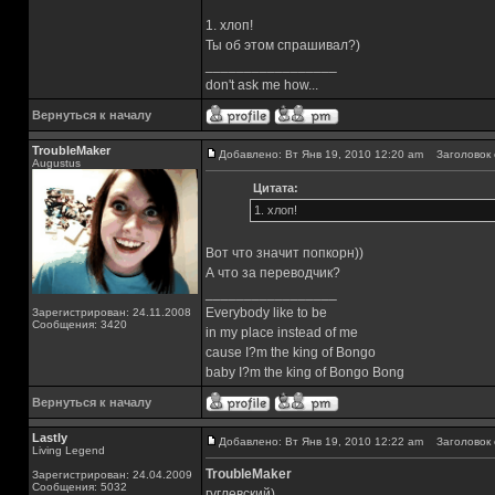
1. хлоп!
Ты об этом спрашивал?)
_________________
don't ask me how...
Вернуться к началу
TroubleMaker
Добавлено: Вт Янв 19, 2010 12:20 am
Заголовок 
Augustus
Цитата:
1. хлоп!
Вот что значит попкорн))
А что за переводчик?
_________________
Everybody like to be
Зарегистрирован: 24.11.2008
Сообщения: 3420
in my place instead of me
cause I?m the king of Bongo
baby I?m the king of Bongo Bong
Вернуться к началу
Lastly
Добавлено: Вт Янв 19, 2010 12:22 am
Заголовок 
Living Legend
TroubleMaker
Зарегистрирован: 24.04.2009
Сообщения: 5032
гуглевский)