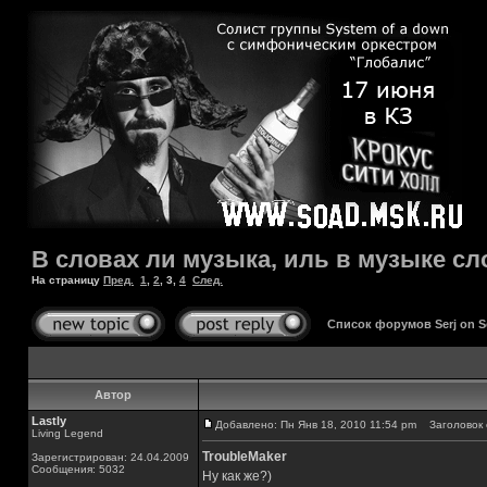
В словах ли музыка, иль в музыке сло
На страницу
Пред.
1
,
2
,
3
,
4
След.
Список форумов Serj on 
Автор
Lastly
Добавлено: Пн Янв 18, 2010 11:54 pm
Заголовок 
Living Legend
TroubleMaker
Зарегистрирован: 24.04.2009
Сообщения: 5032
Ну как же?)