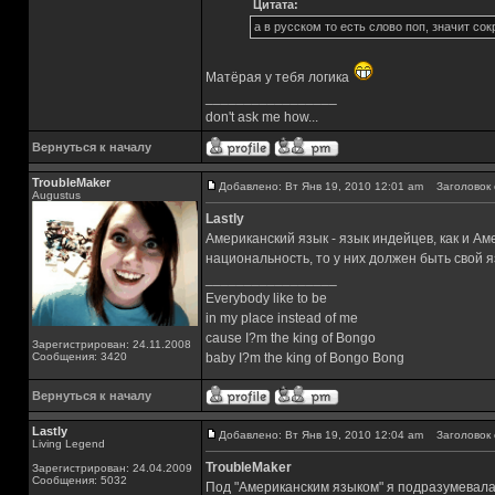
Цитата:
а в русском то есть слово поп, значит со
Матёрая у тебя логика
_________________
don't ask me how...
Вернуться к началу
TroubleMaker
Добавлено: Вт Янв 19, 2010 12:01 am
Заголовок 
Augustus
Lastly
Американский язык - язык индейцев, как и Ам
национальность, то у них должен быть свой 
_________________
Everybody like to be
in my place instead of me
cause I?m the king of Bongo
Зарегистрирован: 24.11.2008
Сообщения: 3420
baby I?m the king of Bongo Bong
Вернуться к началу
Lastly
Добавлено: Вт Янв 19, 2010 12:04 am
Заголовок 
Living Legend
TroubleMaker
Зарегистрирован: 24.04.2009
Сообщения: 5032
Под "Американским языком" я подразумевала 