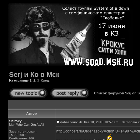
Serj и Ко в Мск
На страницу
1
,
2
,
3
След.
Список форумов Serj on 
Автор
Shiroky
Добавлено: Чт Фев 18, 2010 10:57 am
Заголовок со
Man Who Can Get At All
http://concert.ru/Order.aspx?ActionID=14907&
Зарегистрирован:
15.09.2007
Сообщения: 166