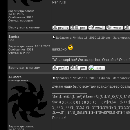
Perl rulz!
Зарегистрирован:
14.10.2005
Сообщения: 9828
Откуда: немецыя
Вернуться к началу
Sandra
Добавлено: Чт Мар 18, 2010 11:29 pm
Заголовок с
God
Зарегистрирован: 18.11.2007
шикарно
Сообщения: 4593
Откуда: S-P, RF
_________________
"We accept her! We accept her! One of us! One of
Вернуться к началу
ALuserX
Добавлено: Чт Мар 18, 2010 11:33 pm
Заголовок с
псих-одиночка
думаю надо было все-таки гранд-партер брать)
_________________
`$=`;$_=\%!;($_)=/(.)/;$==++$|;($.,$/,$,,$\,$",$;,$^
$!=~/(.)(.).(.)(.)(.)(.)..(.)(.)(.)..(.)......(.)/,$"),$=++;$.++
$_++;$_++;($_,$\,$,)=($~.$"."$;$/$%[$?]$_$\$,$:$
;$,++;$^|=$";`$_$\$,$/$:$;$~$*$%[$?]$.$~$*${#}
Perl rulz!
Зарегистрирован:
14.10.2005