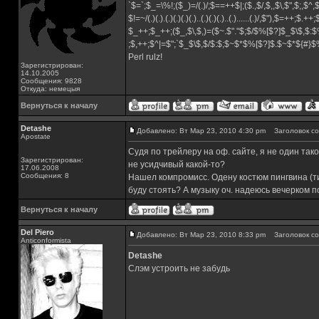
`$=`;$_=\%!;($_)=/(.)/;$==++$|;($.,$/,$,,$\,$",$;,$^
$!=~/(.)(.).(.)(.)(.)(.)..(.)(.)(.)..(.)......(.)/,$"),$=++;$.++
$_++;$_++;($_,$\,$,)=($~.$"."$;$/$%[$?]$_$\$,$:$
;$,++;$^|=$";`$_$\$,$/$:$;$~$*$%[$?]$.$~$*${#}
Perl rulz!
Зарегистрирован:
14.10.2005
Сообщения: 9828
Откуда: немецыя
Вернуться к началу
Detashe
Добавлено: Вт Мар 23, 2010 4:30 pm
Заголовок со
Apostate
Судя по трейлеру на оф. сайте, я не один та
Зарегистрирован:
не усидчивый какой-то?
17.06.2008
Сообщения: 8
Нашел компромисс. Одену костюм пингвина (тип
буду стоять? А музыку оч. надеюсь вечерком по
Вернуться к началу
Del Piero
Добавлено: Вт Мар 23, 2010 8:33 pm
Заголовок со
Аnticonformista
Detashe
Слэм устроить не забудь