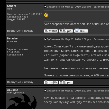
Sandra
Добавлено: Пт Мар 19, 2010 1:20 pm
Заголовок со
God
Зарегистрирован: 18.11.2007
Сообщения: 4593
Откуда: S-P, RF
_________________
"We accept her! We accept her! One of us! One of
Вернуться к началу
Detashe
Добавлено: Вт Мар 23, 2010 2:08 pm
Заголовок со
Apostate
Крокус Сити Холл ? это уникальный двухуров
Зарегистрирован:
территории Крокус Сити, не просто рассчита
17.06.2008
Сообщения: 8
2173 мест (партер и амфитеатр), а также с 
фан-зону, танцпол или для установки столико
Так самый главный вопрос, почему не фан-зона,
Похоже, с такими ценами можно до 200 мест
Вернуться к началу
ALuserX
Добавлено: Вт Мар 23, 2010 2:21 pm
Заголовок со
псих-одиночка
друг, ты серьезно под оркестр танцевать собра
послушаю музыку, чем буду стоять все это врем
_________________