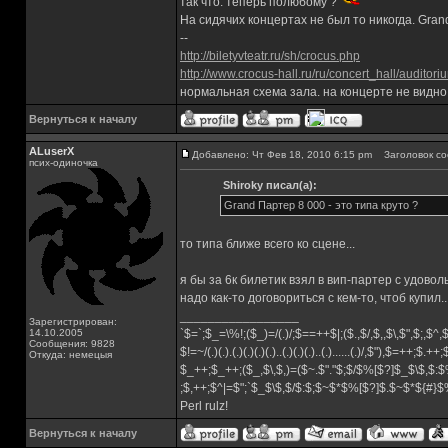
так что. теперь полюбому ?
На сидячих концертах не был то никогда. Grand
--
http://biletyvteatr.ru/sh/crocus.php
http://www.crocus-hall.ru/ru/concert_hall/auditori
нормальная схема зала. на концерте не видно
Вернуться к началу
ALuserX
Добавлено: Чт Фев 18, 2010 6:15 pm
Заголовок со
псих-одиночка
Shiroky писал(а):
Grand Партер 8 000 - это типа круто ?
то типа ближе всего ко сцене...
я бы за 6к билетик взял в вип-партер с удово
надо как-то договориться с кем-то, чтоб купил..
_________________
Зарегистрирован:
14.10.2005
`$=`;$_=\%!;($_)=/(.)/;$==++$|;($.,$/,$,,$\,$",$;,$^
Сообщения: 9828
$!=~/(.)(.).(.)(.)(.)(.)..(.)(.)(.)..(.)......(.)/,$"),$=++;$.++
Откуда: немецыя
$_++;$_++;($_,$\,$,)=($~.$"."$;$/$%[$?]$_$\$,$:$
;$,++;$^|=$";`$_$\$,$/$:$;$~$*$%[$?]$.$~$*${#}
Perl rulz!
Вернуться к началу