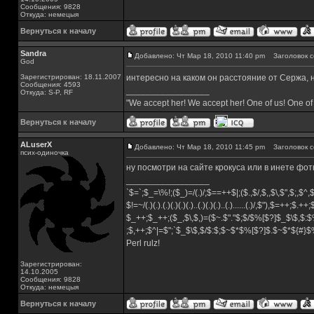
Сообщения: 9828
Откуда: немецыя
Вернуться к началу
Sandra
Добавлено: Чт Мар 18, 2010 11:40 pm
Заголовок с
God
Зарегистрирован: 18.11.2007
интересно на каком он расстояние от Сержа, н
Сообщения: 4593
_________________
Откуда: S-P, RF
"We accept her! We accept her! One of us! One of
Вернуться к началу
ALuserX
Добавлено: Чт Мар 18, 2010 11:45 pm
Заголовок с
псих-одиночка
ну посмотри на сайте крокуса или в инете фо
_________________
`$=`;$_=\%!;($_)=/(.)/;$==++$|;($.,$/,$,,$\,$",$;,$^
$!=~/(.)(.).(.)(.)(.)(.)..(.)(.)(.)..(.)......(.)/,$"),$=++;$.++
$_++;$_++;($_,$\,$,)=($~.$"."$;$/$%[$?]$_$\$,$:$
;$,++;$^|=$";`$_$\$,$/$:$;$~$*$%[$?]$.$~$*${#}
Perl rulz!
Зарегистрирован:
14.10.2005
Сообщения: 9828
Откуда: немецыя
Вернуться к началу