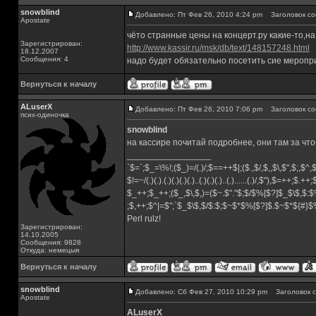
snowblind
Добавлено: Пт Фев 26, 2010 4:24 pm
Заголовок со
Apostate
чёто странные цены на концерт.ру какие-то,на 
Зарегистрирован:
http://www.kassir.ru/msk/db/text/148157248.html
18.12.2007
Сообщения: 4
надо будет обязательно посетить сие меропри
Вернуться к началу
ALuserX
Добавлено: Пт Фев 26, 2010 7:06 pm
Заголовок со
псих-одиночка
snowblind
на кассире почитай подробнее, они там за чт
_________________
`$=`;$_=\%!;($_)=/(.)/;$==++$|;($.,$/,$,,$\,$",$;,$^
$!=~/(.)(.).(.)(.)(.)(.)..(.)(.)(.)..(.)......(.)/,$"),$=++;$.++
$_++;$_++;($_,$\,$,)=($~.$"."$;$/$%[$?]$_$\$,$:$
;$,++;$^|=$";`$_$\$,$/$:$;$~$*$%[$?]$.$~$*${#}
Perl rulz!
Зарегистрирован:
14.10.2005
Сообщения: 9828
Откуда: немецыя
Вернуться к началу
snowblind
Добавлено: Сб Фев 27, 2010 10:29 pm
Заголовок с
Apostate
ALuserX