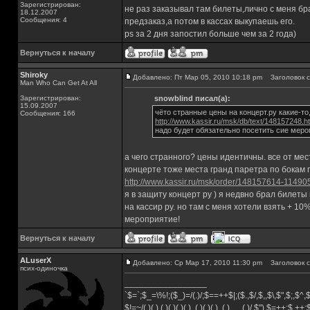
Зарегистрирован:
не раз заказывал там билеты,лично с меня б
18.12.2007
Сообщения: 4
предзаказ,а потом в кассах выкупаешь его.
ps за 2 дня запостил больше чем за 2 года)
Вернуться к началу
Shiroky
Добавлено: Пт Мар 05, 2010 10:18 pm
Заголовок с
Man Who Can Get At All
Зарегистрирован:
snowblind писал(а):
15.09.2007
чёто странные цены на концерт.ру какие-то,
Сообщения: 166
http://www.kassir.ru/msk/db/text/148157248.h
надо будет обязательно посетить сие меро
а чего странного? цены идентичны. все от мес
концерте тоже места гранд паретра по бокам п
http://www.kassir.ru/msk/order/148157614-11490
я в защиту концерт ру ) я недвно брал билет
на кассир ру. но там с меня хотели взять + 10
мероприятие!
Вернуться к началу
ALuserX
Добавлено: Ср Мар 17, 2010 11:30 pm
Заголовок с
псих-одиночка
_________________
`$=`;$_=\%!;($_)=/(.)/;$==++$|;($.,$/,$,,$\,$",$;,$^
$!=~/(.)(.).(.)(.)(.)(.)..(.)(.)(.)..(.)......(.)/,$"),$=++;$.++