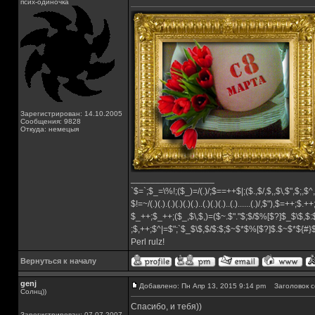
псих-одиночка
Зарегистрирован: 14.10.2005
Сообщения: 9828
Откуда: немецыя
_________________
`$=`;$_=\%!;($_)=/(.)/;$==++$|;($.,$/,$,,$\,$",$;,
$!=~/(.)(.).(.)(.)(.)(.)..(.)(.)(.)..(.)......(.)/,$"),$=++;$.+
$_++;$_++;($_,$\,$,)=($~.$"."$;$/$%[$?]$_$\$,$:
;$,++;$^|=$";`$_$\$,$/$:$;$~$*$%[$?]$.$~$*${#
Perl rulz!
Вернуться к началу
genj
Добавлено: Пн Апр 13, 2015 9:14 pm
Заголовок с
Солнц))
Спасибо, и тебя))
Зарегистрирован: 07.07.2007