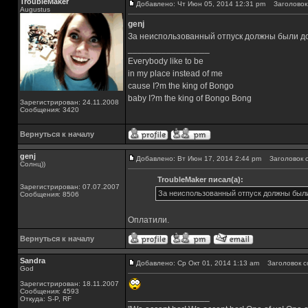
TroubleMaker
Добавлено: Чт Июн 05, 2014 12:31 pm
Заголовок 
Augustus
genj
За неиспользованный отпуск должны были д
_________________
Everybody like to be
in my place instead of me
cause I?m the king of Bongo
baby I?m the king of Bongo Bong
Зарегистрирован: 24.11.2008
Сообщения: 3420
Вернуться к началу
genj
Добавлено: Вт Июн 17, 2014 2:44 pm
Заголовок с
Солнц))
TroubleMaker писал(а):
Зарегистрирован: 07.07.2007
За неиспользованный отпуск должны были
Сообщения: 8506
Оплатили.
Вернуться к началу
Sandra
Добавлено: Ср Окт 01, 2014 1:13 am
Заголовок с
God
Зарегистрирован: 18.11.2007
Сообщения: 4593
_________________
Откуда: S-P, RF