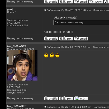
Вернуться к началу
genj
Добавлено: Ср Янв 25, 2023 1:04 am
Заголовок со
Солнц))
ALuserX писал(а):
Зарегистрирован:
А я таки словил Корону.
07.07.2007
Сообщения: 8506
Как перенес? [/quote]
Вернуться к началу
tov_ShVonDER
Добавлено: Вт Янв 23, 2024 5:59 pm
Заголовок со
Man Who Can Get At All
Зарегистрирован:
23.05.2007
Сообщения: 193
Откуда: Минск
Вернуться к началу
tov_ShVonDER
Добавлено: Вт Июл 09, 2024 4:42 pm
Заголовок со
Man Who Can Get At All