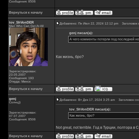
Сообщения: 8506
Вернуться к началу
tov_ShVonDER
Добавлено: Пн Июл 22, 2024 12:12 pm
Заголовок 
Man Who Can Get At All
genj писал(а):
А чего комменты потерли под последней но
Как жизнь, бро?
Зарегистрирован:
23.05.2007
Сообщения: 193
Откуда: Минск
Вернуться к началу
genj
Добавлено: Вт Дек 17, 2024 3:25 am
Заголовок со
Солнц))
tov_ShVonDER писал(а):
Зарегистрирован:
Как жизнь, бро?
07.07.2007
Сообщения: 8506
Not great, not terrible. Год в Турции, полтора
Вернуться к началу