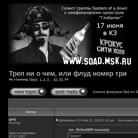
Треп ни о чем, или флуд номер три
На страницу
Пред.
1
,
2
,
3
...
52
,
53
,
54
Список форумов Serj on 
Автор
genj
Добавлено: Сб Апр 11, 2020 1:21 am
Заголовок со
Солнц))
tov_ShVonDER писал(а):
Зарегистрирован:
Привет!
07.07.2007