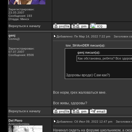
Зарегистрирован:
23.05.2007
Сообщения: 193
Откуда: Минск
Вернуться к началу
genj
Добавлено: Пн Мар 14, 2022 7:22 pm
Заголовок со
Солнц))
tov_ShVonDER писал(а):
Зарегистрирован:
07.07.2007
genj писал(а):
Сообщения: 8506
Как обстановка, ребята? Все здоро
Здоровы вроде) Сам как?)
Все норм, грех жаловаться мне.
Все живы, здоровы?
Вернуться к началу
Del Piero
Добавлено: Сб Июл 09, 2022 12:47 pm
Заголовок 
Аnticonformista
Начинал сидеть на форуме школьником, а ско