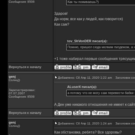
Сообщения: 8506
Как ты поживаешь?)
Здаров!
Да норм, все как у людей, как говорится)
Как сам?
tov_ShVonDER писал(а):
Помню, пришел сюда мелким пиздюком, а н
+1 тоже набирал первые сообщения трясущим
Вернуться к началу
genj
Добавлено: Сб Апр 11, 2020 1:22 am
Заголовок со
Солнц))
ALuserX писал(а):
Зарегистрирован:
а потому что не могу сам перевести бабки 
07.07.2007
Сообщения: 8506
А Ден уже никакого отношения не имеет к сай
Вернуться к началу
genj
Добавлено: Сб Апр 11, 2020 1:24 am
Заголовок со
Солнц))
Как обстановка, ребята? Все здоровы?