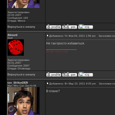
Зарегистрирован:
23.05.2007
Сообщения: 193
Откуда: Минск
Вернуться к началу
Absurd
Добавлено: Чт Фев 04, 2021 1:58 am
Заголовок со
God
Не так просто избавиться.
_________________
But all I want is you
Зарегистрирован:
03.01.2007
Сообщения: 2067
Откуда: Отовсюда
Вернуться к началу
tov_ShVonDER
Добавлено: Вт Мар 23, 2021 9:05 pm
Заголовок со
Man Who Can Get At All
В плане?