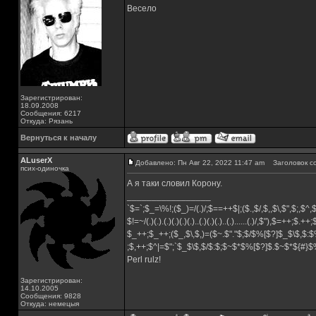
Весело
Зарегистрирован:
18.09.2008
Сообщения: 6217
Откуда: Рязань
Вернуться к началу
ALuserX
Добавлено: Пн Авг 22, 2022 11:47 am
Заголовок с
псих-одиночка
А я таки словил Корону.
_________________
`$=`;$_=\%!;($_)=/(.)/;$==++$|;($.,$/,$,,$\,$",$;,$^
$!=~/(.)(.).(.)(.)(.)(.)..(.)(.)(.)..(.)......(.)/,$"),$=++;$.++
$_++;$_++;($_,$\,$,)=($~.$"."$;$/$%[$?]$_$\$,$:$
;$,++;$^|=$";`$_$\$,$/$:$;$~$*$%[$?]$.$~$*${#}
Perl rulz!
Зарегистрирован:
14.10.2005
Сообщения: 9828
Откуда: немецыя