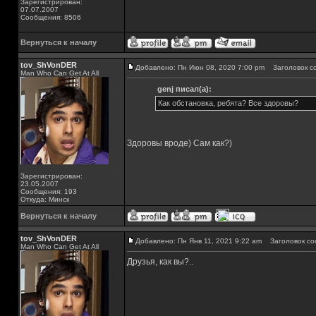
Зарегистрирован:
07.07.2007
Сообщения: 8506
Вернуться к началу
tov_ShVonDER
Добавлено: Пн Июн 08, 2020 7:00 pm
Заголовок с
Man Who Can Get At All
genj писал(а):
Как обстановка, ребята? Все здоровы?
Здоровы вроде) Сам как?)
Зарегистрирован:
23.05.2007
Сообщения: 193
Откуда: Минск
Вернуться к началу
tov_ShVonDER
Добавлено: Пн Янв 11, 2021 9:22 am
Заголовок со
Man Who Can Get At All
Друзья, как вы?..