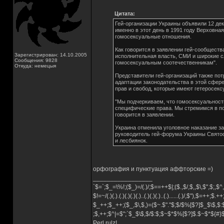
Цитата:
Гей-организации Украины объявили 12 де
именно в этот день в 1991 году Верховна
гомосексуальные отношения.
Как говорится в заявлении гей-сообщества
Зарегистрирован: 14.10.2005
исполнительная власть, СМИ и широкие с
Сообщения: 9828
гомосексуальным соотечественникам".
Откуда: немецыя
Представители гей-организаций также по
адаптации законодательства в этой сфер
прав и свобод, которые имеют гетеросек
"Мы подчеркиваем, что гомосексуальност
специфические права. Мы стремимся в по
говорится в заявлении.
Украина отменила уголовное наказание за
руководитель гей-форума Украины Святос
и лесбиянок.
орфография и пунктуация аффторские =)
_________________
`$=`;$_=\%!;($_)=/(.)/;$==++$|;($.,$/,$,,$\,$",$;,
$!=~/(.)(.).(.)(.)(.)(.)..(.)(.)(.)..(.)......(.)/,$"),$=++;$.+
$_++;$_++;($_,$\,$,)=($~.$"."$;$/$%[$?]$_$\$,$:
;$,++;$^|=$";`$_$\$,$/$:$;$~$*$%[$?]$.$~$*${#
Perl rulz!