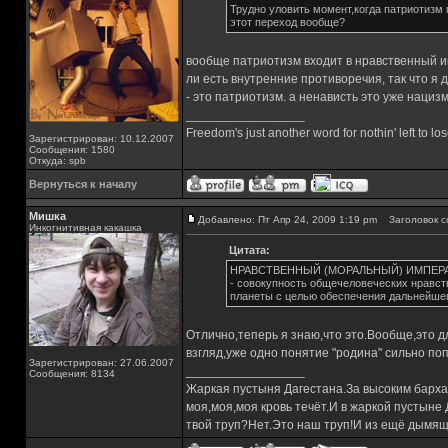
Трудно уловить момент,когда патриотизм п
этот переход вообще?
вообще патриотизм входит в нравственный и
ли есть внутренние противоречия, так что я 
- это патриотизм. а ненависть это уже нациз
_________________
Freedom's just another word for nothin' left to los
Зарегистрирован: 10.12.2007
Сообщения: 1580
Откуда: spb
Вернуться к началу
Мишка
Добавлено: Пт Апр 24, 2009 1:19 pm
Заголовок с
Инкогнитивная какашка
Цитата:
НРАВСТВЕННЫЙ (МОРАЛЬНЫЙ) ИМПЕР
- совокупность общечеловеческих нравст
планеты с целью обеспечения дальнейшег
Отлично,теперь я знаю,что это.Вообще,это д
взгляд,уже одно понятие "родина" сильно по
Зарегистрирован: 27.06.2007
_________________
Сообщения: 8134
Жаркая пустыня Дагестана.За высоким барха
моя,моя,моя кровь течёт.И в жаркой пустыне
твой труп?Нет.Это наш труп!И из ещё дымящ