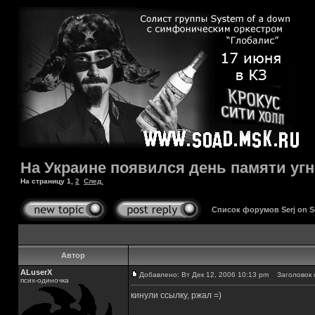
На Украине появился день памяти уг
На страницу
1
,
2
След.
Список форумов Serj on 
Автор
ALuserX
Добавлено: Вт Дек 12, 2006 10:13 pm
Заголовок с
псих-одиночка
кинули ссылку, ржал =)