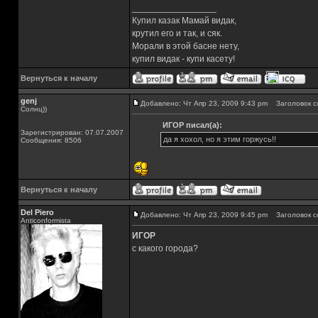
_________________
Купил казак Мамай видак,
крутил его и так, и сяк.
Морали в этой басне нету,
купил видак - купи касету!
Вернуться к началу
genj
Добавлено: Чт Апр 23, 2009 9:43 pm
Заголовок с
Солнц))
ИГОР писал(а):
Зарегистрирован: 07.07.2007
да я хохол, но я этим горжусь!!
Сообщения: 8506
Вернуться к началу
Del Piero
Добавлено: Чт Апр 23, 2009 9:45 pm
Заголовок с
Аnticonformista
ИГОР
с какого города?