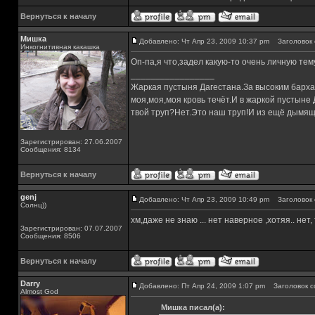
Вернуться к началу
Мишка
Добавлено: Чт Апр 23, 2009 10:37 pm
Заголовок 
Инкогнитивная какашка
Оп-па,я что,задел какую-то очень личную тем
_________________
Жаркая пустыня Дагестана.За высоким барха
моя,моя,моя кровь течёт.И в жаркой пустыне
твой труп?Нет.Это наш труп!И из ещё дымящ
Зарегистрирован: 27.06.2007
Сообщения: 8134
Вернуться к началу
genj
Добавлено: Чт Апр 23, 2009 10:49 pm
Заголовок 
Солнц))
хм,даже не знаю ... нет наверное ,хотяя.. нет,
Зарегистрирован: 07.07.2007
Сообщения: 8506
Вернуться к началу
Darry
Добавлено: Пт Апр 24, 2009 1:07 pm
Заголовок с
Almost God
Мишка писал(а):