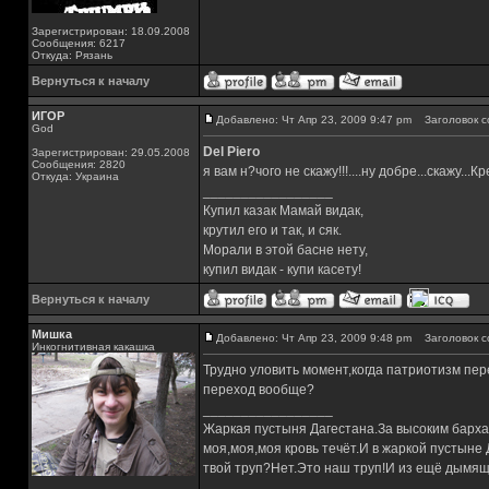
Зарегистрирован: 18.09.2008
Сообщения: 6217
Откуда: Рязань
Вернуться к началу
ИГОР
Добавлено: Чт Апр 23, 2009 9:47 pm
Заголовок с
God
Del Piero
Зарегистрирован: 29.05.2008
Сообщения: 2820
я вам н?чого не скажу!!!....ну добре...скажу...Кр
Откуда: Украина
_________________
Купил казак Мамай видак,
крутил его и так, и сяк.
Морали в этой басне нету,
купил видак - купи касету!
Вернуться к началу
Мишка
Добавлено: Чт Апр 23, 2009 9:48 pm
Заголовок с
Инкогнитивная какашка
Трудно уловить момент,когда патриотизм пере
переход вообще?
_________________
Жаркая пустыня Дагестана.За высоким барха
моя,моя,моя кровь течёт.И в жаркой пустыне
твой труп?Нет.Это наш труп!И из ещё дымящ