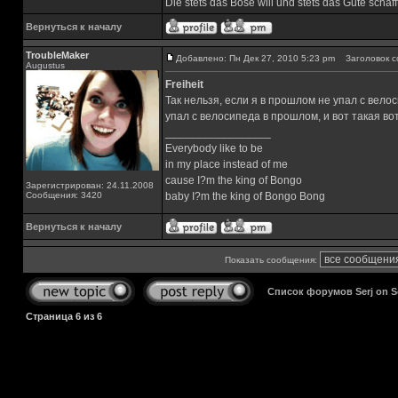
Die stets das Böse will und stets das Gute schafft
Вернуться к началу
TroubleMaker
Добавлено: Пн Дек 27, 2010 5:23 pm
Заголовок с
Augustus
Freiheit
Так нельзя, если я в прошлом не упал с велос
упал с велосипеда в прошлом, и вот такая во
_________________
Everybody like to be
in my place instead of me
cause I?m the king of Bongo
Зарегистрирован: 24.11.2008
Сообщения: 3420
baby I?m the king of Bongo Bong
Вернуться к началу
Показать сообщения:
Список форумов Serj on 
Страница
6
из
6