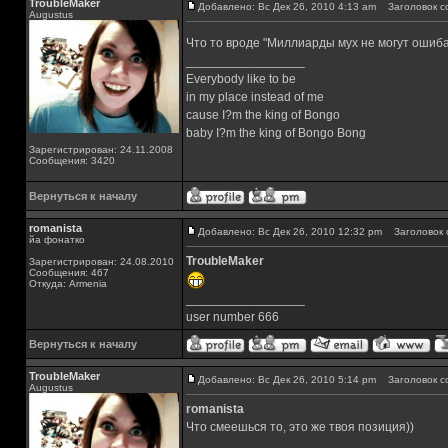
TroubleMaker
Добавлено: Вс Дек 26, 2010 4:13 am
Заголовок с
Augustus
Что то вроде "Миллиарды мух не могут ошиб
_________________
Everybody like to be
in my place instead of me
cause I?m the king of Bongo
baby I?m the king of Bongo Bong
Зарегистрирован: 24.11.2008
Сообщения: 3420
Вернуться к началу
romanista
Добавлено: Вс Дек 26, 2010 12:32 pm
Заголовок 
йа фонатко
TroubleMaker
Зарегистрирован: 24.08.2010
Сообщения: 467
Откуда: Armenia
_________________
user number 666
Вернуться к началу
TroubleMaker
Добавлено: Вс Дек 26, 2010 5:14 pm
Заголовок с
Augustus
romanista
Что смеешься то, это же твоя позиция))
_________________