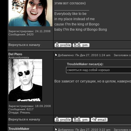
этим вот согласен)
_________________
Everybody like to be
in my place instead of me
cause I?m the king of Bongo
baby I?m the king of Bongo Bong
Зарегистрирован: 24.11.2008
Сообщения: 3420
Вернуться к началу
Del Piero
Добавлено: Пн Дек 27, 2010 1:24 am
Заголовок с
Аnticonformista
TroubleMaker писал(а):
смеяться над собой хорошо
Все зависит от ситуации, но в целом, наверно
Зарегистрирован: 18.09.2008
Сообщения: 6217
Откуда: Рязань
Вернуться к началу
TroubleMaker
Добавлено: Пн Дек 27, 2010 3:22 am
Заголовок с