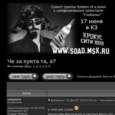
Че за хуита та, а?
На страницу
Пред.
1
,
2
,
3
,
4
,
5
,
6
Список форумов Serj on 
Автор
romanista
Добавлено: Сб Дек 25, 2010 9:36 pm
Заголовок с
йа фонатко
Зарегистрирован: 24.08.2010
я тебя уже узнаю
Сообщения: 467
Откуда: Armenia
репортажи Маслаченко я смотрел много лет, и 