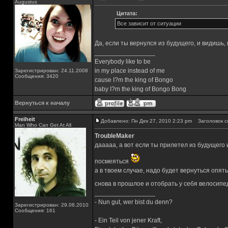
Augustus
Цитата:
Все зависит от ситуации
Да, если ты вернулся из будущего, и видишь,
_________________
Everybody like to be
in my place instead of me
Зарегистрирован: 24.11.2008
Сообщения: 3420
cause I?m the king of Bongo
baby I?m the king of Bongo Bong
Вернуться к началу
Freiheit
Добавлено: Пн Дек 27, 2010 2:23 pm
Заголовок с
Man Who Can Get At All
TroubleMaker
дааааа, а вот если ты прилетел из будущего и
посмеяться
а в твоем случае, надо будет вернуться опя
снова в прошлое и отобрать у себя велосипе
_________________
- Nun gut, wer bist du denn?
Зарегистрирован: 29.08.2010
Сообщения: 161
- Ein Teil von jener Kraft,