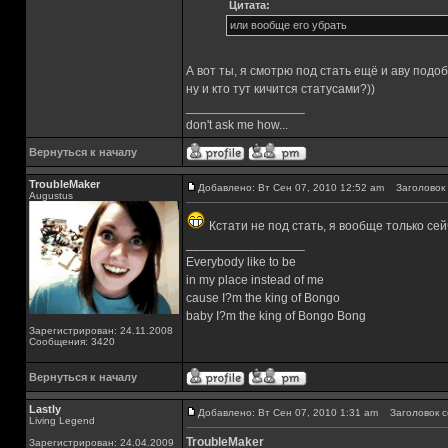
Цитата:
или вообще его убрать
А вот ты, я смотрю под стать ещё и аву подо
ну и кто тут кичится статусами?))
_________________
don't ask me how...
Вернуться к началу
TroubleMaker
Добавлено: Вт Сен 07, 2010 12:52 am
Заголовок 
Augustus
Кстати не под стать, я вообще только сей
_________________
Everybody like to be
in my place instead of me
cause I?m the king of Bongo
baby I?m the king of Bongo Bong
Зарегистрирован: 24.11.2008
Сообщения: 3420
Вернуться к началу
Lastly
Добавлено: Вт Сен 07, 2010 1:31 am
Заголовок с
Living Legend
TroubleMaker
Зарегистрирован: 24.04.2009