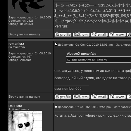
_________________
`$=`;$_=\%!;($_)=/(.)/;$==++$|;($.,$/,$,,$\,$",$;,
$!=~/(.)(.).(.)(.)(.)(.)..(.)(.)(.)..(.)......(.)/,$"),$=++;$.+
$_++;$_++;($_,$\,$,)=($~.$"."$;$/$%[$?]$_$\$,$:
Зарегистрирован: 14.10.2005
Сообщения: 9828
;$,++;$^|=$";`$_$\$,$/$:$;$~$*$%[$?]$.$~$*${#
Откуда: немецыя
Perl rulz!
Вернуться к началу
romanista
Добавлено: Ср Сен 01, 2010 12:01 am
Заголовок 
йа фонатко
Зарегистрирован: 24.08.2010
ALuserX писал(а):
Сообщения: 467
кстати давно не актуально
Откуда: Armenia
еще актуально, у меня там до сих пор эта ци
благороднейший админ, что идете на такое 
_________________
user number 666
Вернуться к началу
Del Piero
Добавлено: Чт Сен 02, 2010 6:56 pm
Заголовок с
Аnticonformista
Кстати, а Attention whore - моя последняя ста