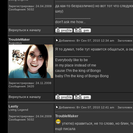
да как-то безразлично) но вот тот что следу
Зарегистрирован: 24.04.2009
Сообщения: 5032
шеу)
_________________
don't ask me how...
Вернуться к началу
TroubleMaker
Добавлено: Вт Сен 07, 2010 12:34 am
Заголовок 
Augustus
Я то думал, тебе тут нравится общаться, а ока
_________________
Everybody like to be
in my place instead of me
cause I?m the king of Bongo
baby I?m the king of Bongo Bong
Зарегистрирован: 24.11.2008
Сообщения: 3420
Вернуться к началу
Lastly
Добавлено: Вт Сен 07, 2010 12:41 am
Заголовок 
Living Legend
TroubleMaker
Зарегистрирован: 24.04.2009
Сообщения: 5032
утютю) нравиться, не то слово, но блин, 
ещё писала