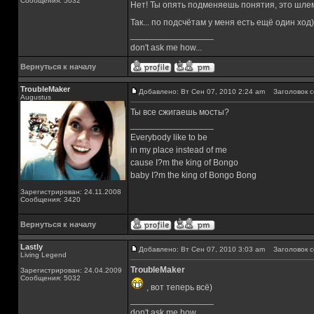
Сообщения: 5032
Нет! Ты опять подменяешь понятия, это шле
Так... по подсчётам у меня есть ещё один ход
_________________
don't ask me how...
Вернуться к началу
TroubleMaker
Добавлено: Вт Сен 07, 2010 2:24 am
Заголовок с
Augustus
Ты все сжигаешь мосты?
_________________
Everybody like to be
in my place instead of me
cause I?m the king of Bongo
baby I?m the king of Bongo Bong
Зарегистрирован: 24.11.2008
Сообщения: 3420
Вернуться к началу
Lastly
Добавлено: Вт Сен 07, 2010 3:03 am
Заголовок с
Living Legend
TroubleMaker
Зарегистрирован: 24.04.2009
Сообщения: 5032
, вот теперь всё)
_________________
don't ask me how...