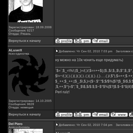
Зарегистрирован: 18.09.2008
Сообщения: 6217
Откуда: Рязань
Вернуться к началу
ALuserX
Добавлено: Чт Сен 02, 2010 7:03 pm
Заголовок с
псих-одиночка
ну можно на 10к чонить еще придумать)
_________________
`$=`;$_=\%!;($_)=/(.)/;$==++$|;($.,$/,$,,$\,$",$;,
$!=~/(.)(.).(.)(.)(.)(.)..(.)(.)(.)..(.)......(.)/,$"),$=++;$.+
$_++;$_++;($_,$\,$,)=($~.$"."$;$/$%[$?]$_$\$,$:
;$,++;$^|=$";`$_$\$,$/$:$;$~$*$%[$?]$.$~$*${#
Perl rulz!
Зарегистрирован: 14.10.2005
Сообщения: 9828
Откуда: немецыя
Вернуться к началу
Del Piero
Добавлено: Чт Сен 02, 2010 7:04 pm
Заголовок с
Аnticonformista