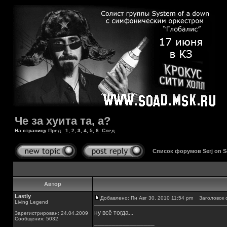
Че за хуита та, а?
На страницу
Пред.
1
,
2
,
3
,
4
,
5
,
6
След.
Список форумов Serj on 
Автор
Lastly
Добавлено: Пн Авг 30, 2010 11:54 pm
Заголовок 
Living Legend
ну всё тогда...
Зарегистрирован: 24.04.2009
Сообщения: 5032
_________________