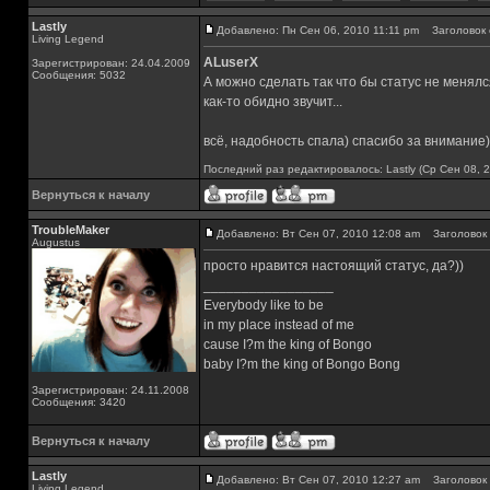
Lastly
Добавлено: Пн Сен 06, 2010 11:11 pm
Заголовок 
Living Legend
ALuserX
Зарегистрирован: 24.04.2009
Сообщения: 5032
А можно сделать так что бы статус не менялся
как-то обидно звучит...
всё, надобность спала) спасибо за внимание)
Последний раз редактировалось: Lastly (Ср Сен 08, 2
Вернуться к началу
TroubleMaker
Добавлено: Вт Сен 07, 2010 12:08 am
Заголовок 
Augustus
просто нравится настоящий статус, да?))
_________________
Everybody like to be
in my place instead of me
cause I?m the king of Bongo
baby I?m the king of Bongo Bong
Зарегистрирован: 24.11.2008
Сообщения: 3420
Вернуться к началу
Lastly
Добавлено: Вт Сен 07, 2010 12:27 am
Заголовок 
Living Legend