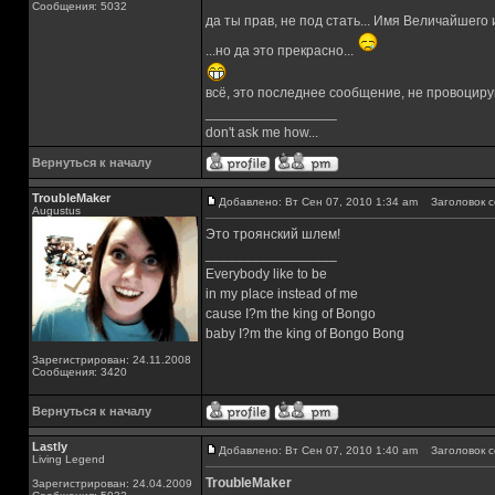
Сообщения: 5032
да ты прав, не под стать... Имя Величайшего
...но да это прекрасно...
всё, это последнее сообщение, не провоциру
_________________
don't ask me how...
Вернуться к началу
TroubleMaker
Добавлено: Вт Сен 07, 2010 1:34 am
Заголовок с
Augustus
Это троянский шлем!
_________________
Everybody like to be
in my place instead of me
cause I?m the king of Bongo
baby I?m the king of Bongo Bong
Зарегистрирован: 24.11.2008
Сообщения: 3420
Вернуться к началу
Lastly
Добавлено: Вт Сен 07, 2010 1:40 am
Заголовок с
Living Legend
TroubleMaker
Зарегистрирован: 24.04.2009