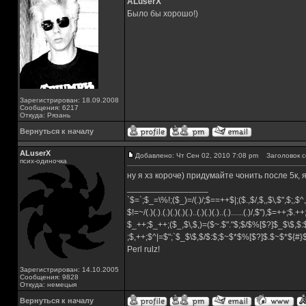
ALuserX
Было бы хорошо!)
Зарегистрирован: 18.09.2008
Сообщения: 6217
Откуда: Рязань
Вернуться к началу
ALuserX
Добавлено: Чт Сен 02, 2010 7:08 pm
Заголовок с
псих-одиночка
ну я хз короче) придумайте чонить после 5к, 
_________________
`$=`;$_=\%!;($_)=/(.)/;$==++$|;($.,$/,$,,$\,$",$;,
$!=~/(.)(.).(.)(.)(.)(.)..(.)(.)(.)..(.)......(.)/,$"),$=++;$.+
$_++;$_++;($_,$\,$,)=($~.$"."$;$/$%[$?]$_$\$,$:
;$,++;$^|=$";`$_$\$,$/$:$;$~$*$%[$?]$.$~$*${#
Perl rulz!
Зарегистрирован: 14.10.2005
Сообщения: 9828
Откуда: немецыя
Вернуться к началу