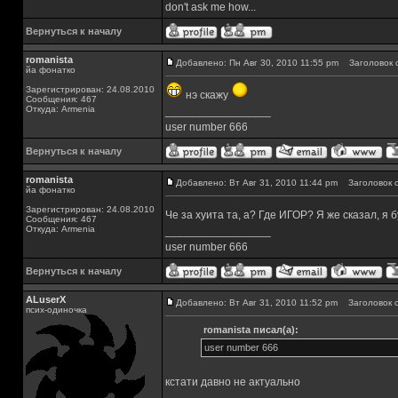
don't ask me how...
Вернуться к началу
romanista
Добавлено: Пн Авг 30, 2010 11:55 pm
Заголовок 
йа фонатко
Зарегистрирован: 24.08.2010
нэ скажу
Сообщения: 467
Откуда: Armenia
_________________
user number 666
Вернуться к началу
romanista
Добавлено: Вт Авг 31, 2010 11:44 pm
Заголовок с
йа фонатко
Зарегистрирован: 24.08.2010
Че за хуита та, а? Где ИГОР? Я же сказал, я
Сообщения: 467
Откуда: Armenia
_________________
user number 666
Вернуться к началу
ALuserX
Добавлено: Вт Авг 31, 2010 11:52 pm
Заголовок с
псих-одиночка
romanista писал(а):
user number 666
кстати давно не актуально