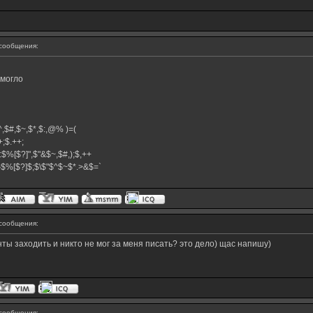
сообщения:
омогло
,$^,$#,$~,$*,$:,@% )=(
.++;$.++;
:$%[$?]",$"&$~,$#,);$,++
#}$%[$?]$;$\$"$^$~$*.>&$=`
сообщения:
енты заходить и никто не мог за меня писать? это дело) щас напишу)
сообщения: