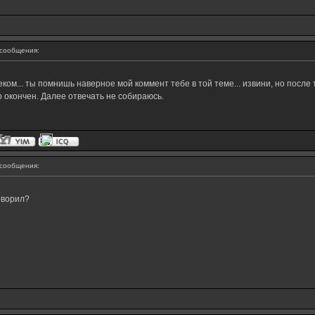
сообщения:
ом... ты помнишь наверное мой коммент тебе в той теме... извини, но после 
р окончен. Далее отвечать не собираюсь.
сообщения:
оворил?