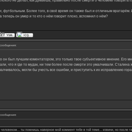
 плохого не делал, как думаешь, правильно после смерти о человеке говорить 
утбольным. Более того, в своё время он также был и отличным вратарём. И, ко
а теперь он умер и то кто о нём говорит плохо, вспомнил о нём?
сообщения:
о он был лучшим коментатором, это только твое субъективное мнение. Его мн
ли, что я где то мудак, ни тем более после смерти это умалчивали. Сталина х
умалчивалось, могли бы учесть все ошибки, и приступить к их исправлению гор
сообщения:
человеком... ты помнишь наверное мой коммент тебе в той теме... извини, но после та