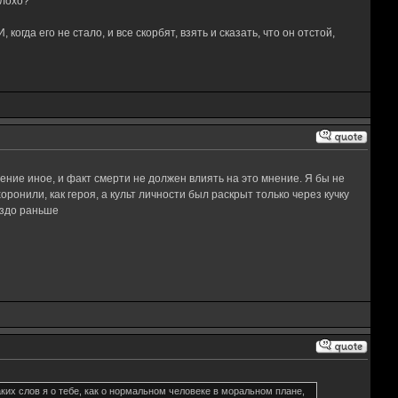
плохо?
гда его не стало, и все скорбят, взять и сказать, что он отстой,
ение иное, и факт смерти не должен влиять на это мнение. Я бы не
оронили, как героя, а культ личности был раскрыт только через кучку
аздо раньше
ких слов я о тебе, как о нормальном человеке в моральном плане,