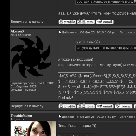
составить хорошее мнение не могу. Р
ааа, а я уже думал,что ты кое-что другое н
Вернуться к началу
ALuserX
Добавлено: Сб Дек 25, 2010 5:06 pm
Заголовок 
псих-одиночка
genj писал(а):
а я уже думал,что ты кое-что другое
я тоже так подумал)
а про комментатора по-моему глупо) мое мн
_________________
`$=`;$_=\%!;($_)=/(.)/;$==++$|;($.,$/,$,,$\,$",$;
$!=~/(.)(.).(.)(.)(.)(.)..(.)(.)(.)..(.)......(.)/,$"),$=++;$
Зарегистрирован: 14.10.2005
Сообщения: 9828
$_++;$_++;($_,$\,$,)=($~.$"."$;$/$%[$?]$_$\$,$
Откуда: немецыя
;$,++;$^|=$";`$_$\$,$/$:$;$~$*$%[$?]$.$~$*${
Perl rulz!
Вернуться к началу
TroubleMaker
Добавлено: Сб Дек 25, 2010 6:51 pm
Заголовок 
Augustus
Типа, Гена - нацист?))
_________________