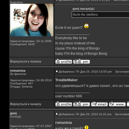
Augustus
genj писал(а):
было бы заебись
Если б он ушел?
_________________
Everybody like to be
Зарегистрирован: 24.11.2008
in my place instead of me
Сообщения: 3420
cause I?m the king of Bongo
baby I?m the king of Bongo Bong
Вернуться к началу
romanista
Добавлено: Пт Дек 24, 2010 10:05 pm
Заголовок
йа фонатко
TroubleMaker
Зарегистрирован: 24.08.2010
Сообщения: 467
что удивляешься? я давно понял , кто он та
Откуда: Armenia
_________________
user number 666
Вернуться к началу
genj
Добавлено: Пт Дек 24, 2010 11:41 pm
Заголовок
Солнц))
romanista
Зарегистрирован: 07.07.2007
и кто же я такой?