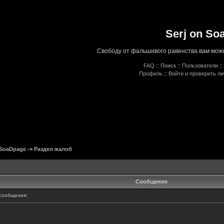
Serj on So
Свободу от фальшивого равенства вам може
FAQ
::
Поиск
::
Пользователи
::
Профиль
::
Войти и проверить л
 SoaDpage
->
Раздел жалоб
Сообщение
сообщения: