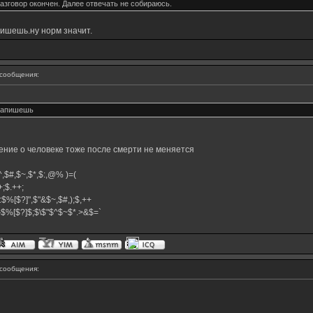
азговор окончен. Далее отвечать не собираюсь.
апишешь.ну норм значит.
сообщения:
 напишешь
ение о человеке тоже после смерти не меняется
,$^,$#,$~,$*,$:,@% )=(
.++;$.++;
:$%[$?]",$"&$~,$#,);$,++
#}$%[$?]$;$\$"$^$~$*.>&$=`
сообщения: