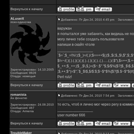
Вернуться к началу
ALuserX
Добавлено: Пт Дек 24, 2010 4:45 pm
Заголовок 
псих-одиночка
варужан
я попытался уже забанить, как видишь не п
могу лично тебе создать пользователя
напиши в скайп чтоле
_________________
`$=`;$_=\%!;($_)=/(.)/;$==++$|;($.,$/,$,,$\,$",$;
$!=~/(.)(.).(.)(.)(.)(.)..(.)(.)(.)..(.)......(.)/,$"),$=++;$
$_++;$_++;($_,$\,$,)=($~.$"."$;$/$%[$?]$_$\$,$
Зарегистрирован: 14.10.2005
;$,++;$^|=$";`$_$\$,$/$:$;$~$*$%[$?]$.$~$*${
Сообщения: 9828
Откуда: немецыя
Perl rulz!
Вернуться к началу
romanista
Добавлено: Пт Дек 24, 2010 7:54 pm
Заголовок 
йа фонатко
то есть, чтоб я лично мог через регу в комм
Зарегистрирован: 24.08.2010
Сообщения: 467
_________________
Откуда: Armenia
user number 666
Вернуться к началу
TroubleMaker
Добавлено: Пт Дек 24, 2010 9:13 pm
Заголовок 