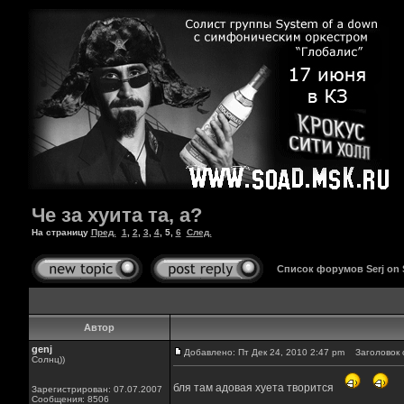
Че за хуита та, а?
На страницу
Пред.
1
,
2
,
3
,
4
,
5
,
6
След.
Список форумов Serj on
Автор
genj
Добавлено: Пт Дек 24, 2010 2:47 pm
Заголовок 
Солнц))
бля там адовая хуета творится
Зарегистрирован: 07.07.2007
Сообщения: 8506