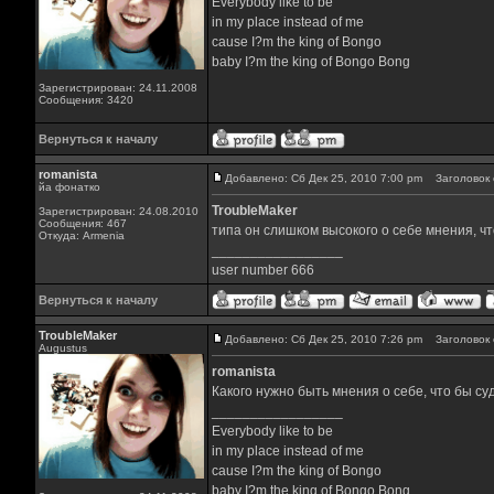
Everybody like to be
in my place instead of me
cause I?m the king of Bongo
baby I?m the king of Bongo Bong
Зарегистрирован: 24.11.2008
Сообщения: 3420
Вернуться к началу
romanista
Добавлено: Сб Дек 25, 2010 7:00 pm
Заголовок 
йа фонатко
TroubleMaker
Зарегистрирован: 24.08.2010
Сообщения: 467
типа он слишком высокого о себе мнения, чт
Откуда: Armenia
_________________
user number 666
Вернуться к началу
TroubleMaker
Добавлено: Сб Дек 25, 2010 7:26 pm
Заголовок 
Augustus
romanista
Какого нужно быть мнения о себе, что бы су
_________________
Everybody like to be
in my place instead of me
cause I?m the king of Bongo
baby I?m the king of Bongo Bong