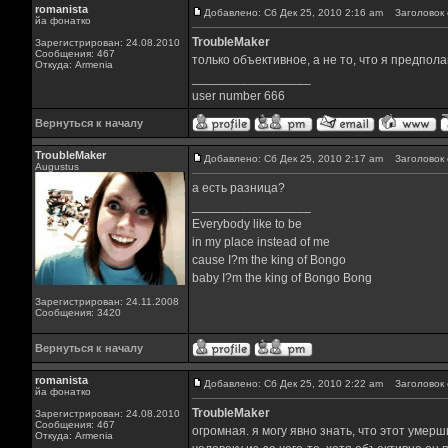
romanista
Добавлено: Сб Дек 25, 2010 2:16 am
Заголовок 
йа фонатко
TroubleMaker
Зарегистрирован: 24.08.2010
Сообщения: 467
только объективное, а не то, что я предпола
Откуда: Armenia
_________________
user number 666
Вернуться к началу
TroubleMaker
Добавлено: Сб Дек 25, 2010 2:17 am
Заголовок 
Augustus
а есть разница?
_________________
Everybody like to be
in my place instead of me
cause I?m the king of Bongo
baby I?m the king of Bongo Bong
Зарегистрирован: 24.11.2008
Сообщения: 3420
Вернуться к началу
romanista
Добавлено: Сб Дек 25, 2010 2:22 am
Заголовок 
йа фонатко
TroubleMaker
Зарегистрирован: 24.08.2010
Сообщения: 467
огромная. я могу явно знать, что этот умерш
Откуда: Armenia