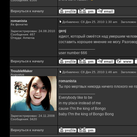
Сообщения: 8506
Вернуться к началу
romanista
Добавлено: Сб Дек 25, 2010 1:30 am
Заголовок 
йа фонатко
genj
Зарегистрирован: 24.08.2010
Сообщения: 467
идиот, который смеётся над умершим человек
Откуда: Armenia
составить хорошее мнение не могу. Разгово
_________________
user number 666
Вернуться к началу
TroubleMaker
Добавлено: Сб Дек 25, 2010 1:46 am
Заголовок 
Augustus
romanista
Ты про мертвых никогда ничего плохого не г
_________________
Everybody like to be
in my place instead of me
cause I?m the king of Bongo
baby I?m the king of Bongo Bong
Зарегистрирован: 24.11.2008
Сообщения: 3420
Вернуться к началу