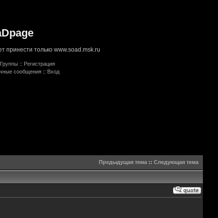
aDpage
т принести только www.soad.msk.ru
Группы
::
Регистрация
ичные сообщения
::
Вход
Предыдущая тема
::
Следующая тема