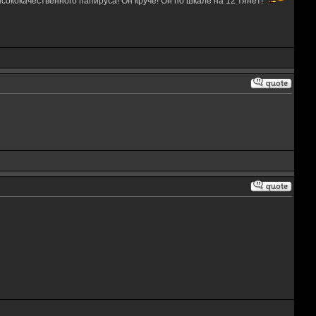
ысококачественного папируса! Он круче! Он по шкале на 12 тянет!"