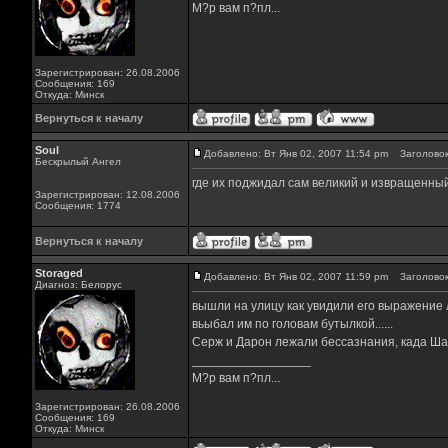
М?р вам п?пл...
Зарегистрирован: 26.08.2006
Сообщения: 169
Откуда: Минск
Вернуться к началу
Soul
Добавлено: Вт Янв 02, 2007 11:54 pm
Заголовок
Бескрылый Ангел
где их поджидал сам великий и извращенный, 
Зарегистрирован: 12.08.2006
Сообщения: 1774
Вернуться к началу
Storaged
Добавлено: Вт Янв 02, 2007 11:59 pm
Заголовок
Диагноз: Белорус
вышли на улицу как увидили его выражение л
вьыбал им по головам бутылкой......
Серж и Дарон лежали бессазнания, када Шаво
_________________
М?р вам п?пл...
Зарегистрирован: 26.08.2006
Сообщения: 169
Откуда: Минск