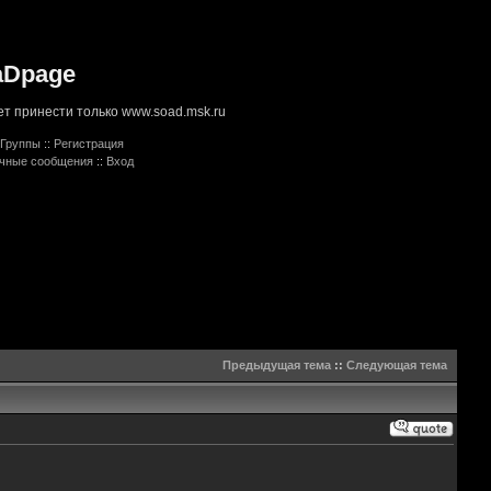
aDpage
т принести только www.soad.msk.ru
Группы
::
Регистрация
ичные сообщения
::
Вход
Предыдущая тема
::
Следующая тема