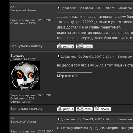
Soul
Добавлено: Ср Янв 03, 2007 8:58 pm
Заголовок 
Бескрылый Ангел
...шаво отскочил назад ....и прям на диму би
Зарегистрирован: 12.08.2006
- что за ху...рен?????-, только и успел сказа
Сообщения: 1774
дима достал из-за спины гранатомет.
шаво на это ответил простым, но очень ост
мирового зла. серж должен был покончить с э
Вернуться к началу
Storaged
Добавлено: Ср Янв 03, 2007 9:13 pm
Заголовок 
Диагноз: Белорус
но дело в том что ему было в тот момент ст
_________________
М?р вам п?пл...
Зарегистрирован: 26.08.2006
Сообщения: 169
Откуда: Минск
Вернуться к началу
Soul
Добавлено: Ср Янв 03, 2007 9:16 pm
Заголовок 
Бескрылый Ангел
как сержу повезло. дэвид сильверия тоже уше
Зарегистрирован: 12.08.2006