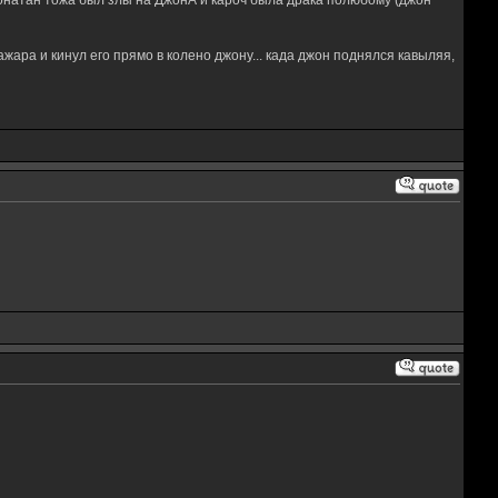
жонатан тожа был злы на ДжонА и кароч была драка полюбому (джон
ара и кинул его прямо в колено джону... када джон поднялся кавыляя,