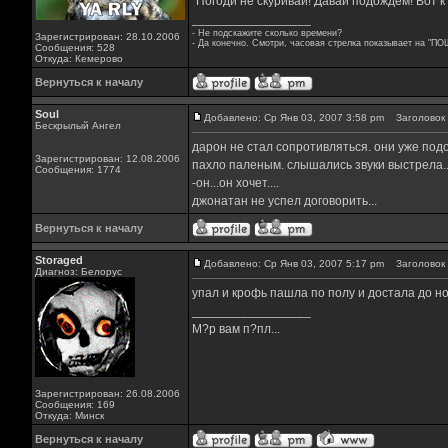
"Погоди не скуривай! Давай подождем! Вот к
_________________
- Не подскажите сколько времени?
Зарегистрирован: 28.10.2006
- Да конечно. Смотри, часовая стрелка показывает на "ПО
Сообщения: 528
Откуда: Кемерово
Вернуться к началу
Soul
Добавлено: Ср Янв 03, 2007 3:58 pm
Заголовок 
Бескрылый Ангел
дарон не стал сопротивляться. они уже под
Зарегистрирован: 12.08.2006
пахло паленым. слышались звуки выстрела..
Сообщения: 1774
-он...он хочет....
джонатан не успел договорить...
Вернуться к началу
Storaged
Добавлено: Ср Янв 03, 2007 5:17 pm
Заголовок 
Диагноз: Белорус
упал и крофь пашла по полу и достала до ног
_________________
М?р вам п?пл...
Зарегистрирован: 26.08.2006
Сообщения: 169
Откуда: Минск
Вернуться к началу