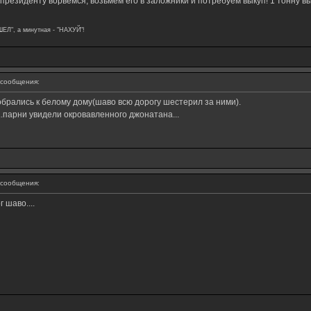
 президенту ворвемся, возьмем его в заложники и потребуем выкуп! 1 тонну в
ШЕЛ", а минутная - "НАХУЙ"!
сообщения:
обрались к белому дому(шаво всю дорогу шестерил за ними).
.парни увидели окровавленного джонатана...
сообщения:
 шаво....