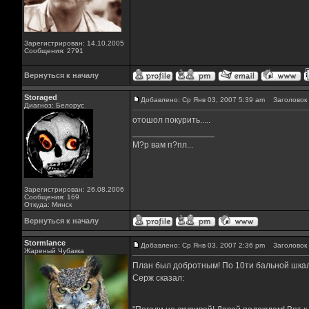
Зарегистрирован: 14.10.2005
Сообщения: 2791
Вернуться к началу
Storaged
Добавлено: Ср Янв 03, 2007 5:39 am
Заголовок 
Диагноз: Белорус
отошол покурить.....
_________________
М?р вам п?пл...
Зарегистрирован: 26.08.2006
Сообщения: 169
Откуда: Минск
Вернуться к началу
Stormlance
Добавлено: Ср Янв 03, 2007 2:36 pm
Заголовок 
Жареный Чубакка
План был добротным! По 10ти бальной шкале 
Серж сказал: