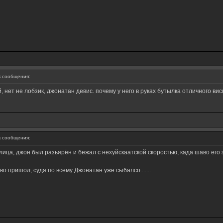
 сообщения:
нет не лобзик, джонатан девис. почему у него в руках бутылка отличного виски
 сообщения:
ица, джон был разьярён и бежал с нехуйскаатской скоростью, када шаво его 
 пришол, судя по всему Джонатан уже сыбалсо.......