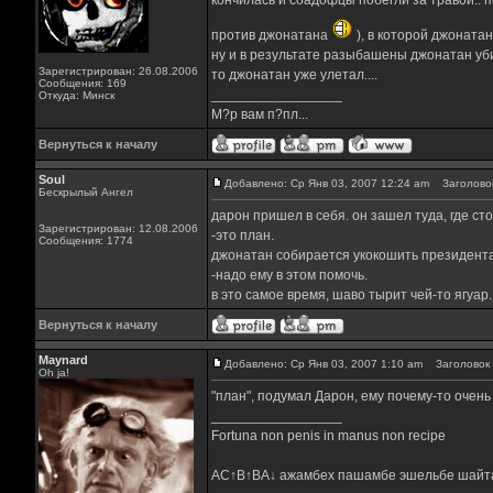
кончилась и соадофцы побегли за травой.. 
против джонатана
), в которой джонатан
ну и в результате разыбашены джонатан уби
Зарегистрирован: 26.08.2006
то джонатан уже улетал....
Сообщения: 169
_________________
Откуда: Минск
М?р вам п?пл...
Вернуться к началу
Soul
Добавлено: Ср Янв 03, 2007 12:24 am
Заголовок
Бескрылый Ангел
дарон пришел в себя. он зашел туда, где ст
Зарегистрирован: 12.08.2006
-это план.
Сообщения: 1774
джонатан собирается укокошить президента
-надо ему в этом помочь.
в это самое время, шаво тырит чей-то ягуар.
Вернуться к началу
Maynard
Добавлено: Ср Янв 03, 2007 1:10 am
Заголовок 
Oh ja!
"план", подумал Дарон, ему почему-то очень
_________________
Fortuna non penis in manus non recipe
AC↑B↑BA↓ ажамбех пашамбе эшельбе шайт