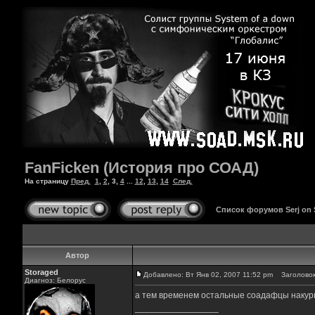
FanFicken (История про СОАД)
На страницу
Пред.
1
,
2
,
3
,
4
...
12
,
13
,
14
След.
Список форумов Serj on
Автор
Storaged
Добавлено: Вт Янв 02, 2007 11:52 pm
Заголовок
Диагноз: Белорус
а тем временем остальные соадафцы накурил
_________________