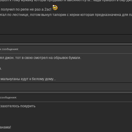
пошол к тому мужыку которы продавал и высянил путь... када прышол в бар д
 получил по репе не раз а 2ас!
гал по лестнице, потом вынул тапорик с херни которая предназначена для паж
 сообщения:
оял джон. тот в свою смотрел на обрывок бумаги.
.
 мальчуганы едут к белому дому...
сообщения:
 захотелось покурить
анама!