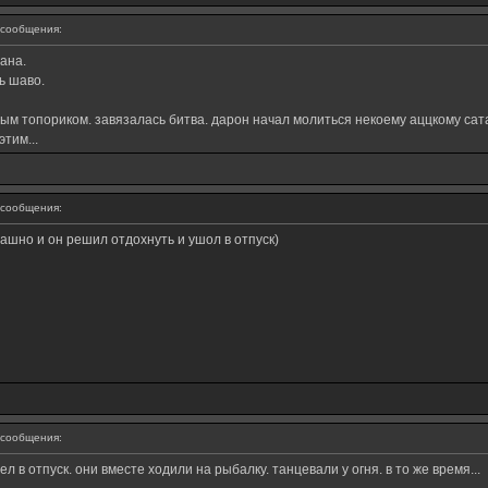
сообщения:
лана.
ть шаво.
рым топориком. завязалась битва. дарон начал молиться некоему аццкому сата
тим...
сообщения:
рашно и он решил отдохнуть и ушол в отпуск)
сообщения:
л в отпуск. они вместе ходили на рыбалку. танцевали у огня. в то же время...