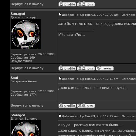
Вернуться к началу
Storaged
Добавлено: Ср Янв 03, 2007 12:09 am
Заголовок
Диагноз: Белорус
ээто был тоже глюк.... они ведь джона искали
_________________
М?р вам п?пл...
Зарегистрирован: 26.08.2006
Сообщения: 169
Откуда: Минск
Вернуться к началу
Soul
Добавлено: Ср Янв 03, 2007 12:11 am
Заголовок
Бескрылый Ангел
джон сам нашелся....он к ним вернулся...
Зарегистрирован: 12.08.2006
Сообщения: 1774
Вернуться к началу
Storaged
Добавлено: Ср Янв 03, 2007 12:19 am
Заголовок
Диагноз: Белорус
а ну да... раскажу вам как это было.....
джон сидел с пэрис, читал книги.... журналы