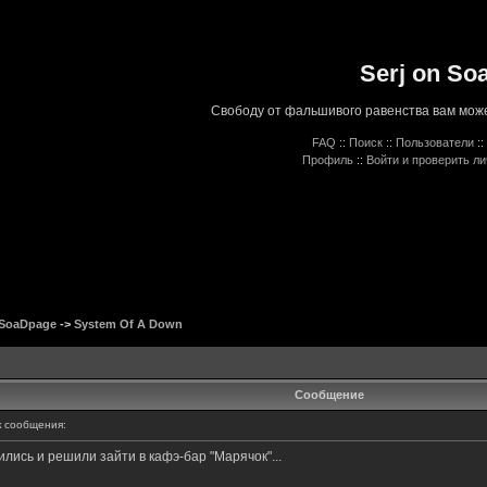
Serj on So
Свободу от фальшивого равенства вам може
FAQ
::
Поиск
::
Пользователи
::
Профиль
::
Войти и проверить л
 SoaDpage
->
System Of A Down
Сообщение
 сообщения:
ись и решили зайти в кафэ-бар "Марячок"...