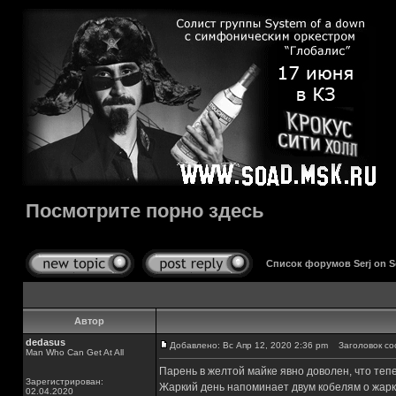
Посмотрите порно здесь
Список форумов Serj on 
Автор
dedasus
Добавлено: Вс Апр 12, 2020 2:36 pm
Заголовок соо
Man Who Can Get At All
Парень в желтой майке явно доволен, что тепе
Зарегистрирован:
Жаркий день напоминает двум кобелям о жарк
02.04.2020