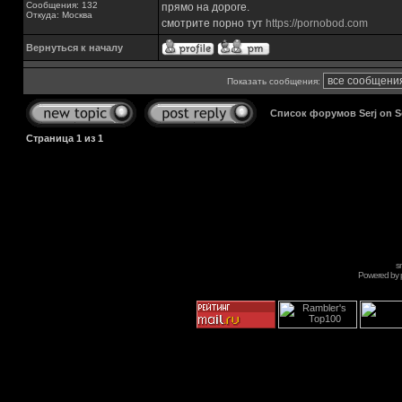
Сообщения: 132
прямо на дороге.
Откуда: Москва
смотрите порно тут
https://pornobod.com
Вернуться к началу
Показать сообщения:
Список форумов Serj on 
Страница
1
из
1
s
Powered by