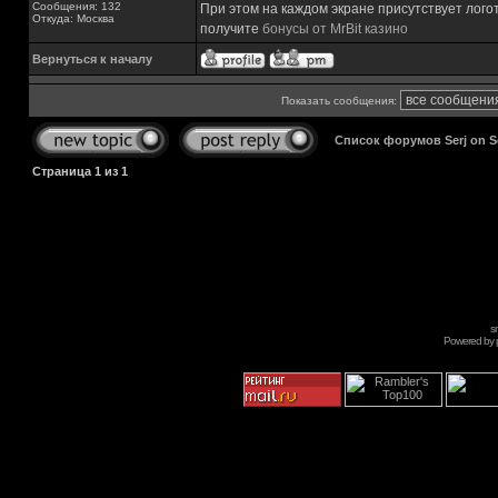
Сообщения: 132
При этом на каждом экране присутствует лого
Откуда: Москва
получите
бонусы от MrBit казино
Вернуться к началу
Показать сообщения:
Список форумов Serj on 
Страница
1
из
1
s
Powered by