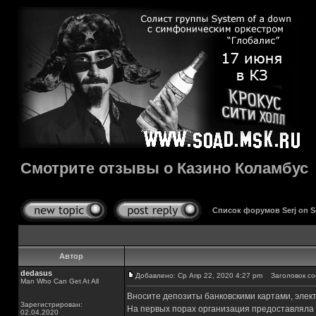
Смотрите отзывы о Казино Коламбус
Список форумов Serj on 
Автор
dedasus
Добавлено: Ср Апр 22, 2020 4:27 pm
Заголовок со
Man Who Can Get At All
Вносите депозиты банковскими картами, элек
Зарегистрирован:
На первых порах организация предоставляла 
02.04.2020