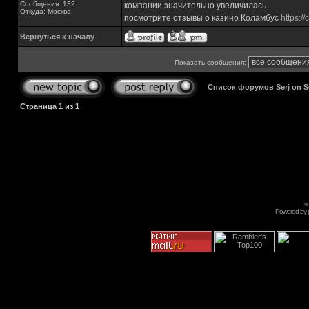
Сообщения: 132
компании значительно увеличилась.
Откуда: Москва
посмотрите отзывы о казино Коламбус
https:/
Вернуться к началу
Показать сообщения:
Список форумов Serj on 
Страница
1
из
1
s
Powered by