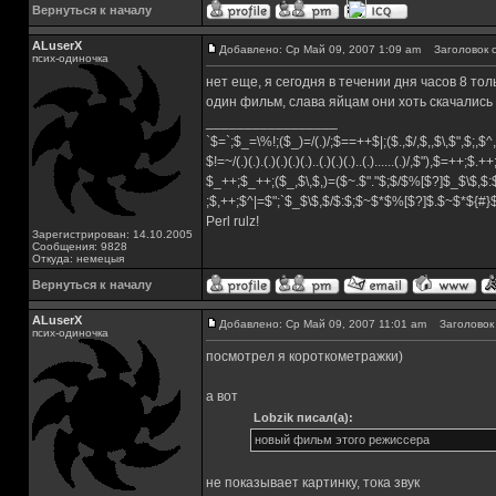
Вернуться к началу
ALuserX
Добавлено: Ср Май 09, 2007 1:09 am
Заголовок с
псих-одиночка
нет еще, я сегодня в течении дня часов 8 тол
один фильм, слава яйцам они хоть скачались
_________________
`$=`;$_=\%!;($_)=/(.)/;$==++$|;($.,$/,$,,$\,$",$;,
$!=~/(.)(.).(.)(.)(.)(.)..(.)(.)(.)..(.)......(.)/,$"),$=++;$.+
$_++;$_++;($_,$\,$,)=($~.$"."$;$/$%[$?]$_$\$,$:
;$,++;$^|=$";`$_$\$,$/$:$;$~$*$%[$?]$.$~$*${#
Perl rulz!
Зарегистрирован: 14.10.2005
Сообщения: 9828
Откуда: немецыя
Вернуться к началу
ALuserX
Добавлено: Ср Май 09, 2007 11:01 am
Заголовок 
псих-одиночка
посмотрел я короткометражки)
а вот
Lobzik писал(а):
новый фильм этого режиссера
не показывает картинку, тока звук