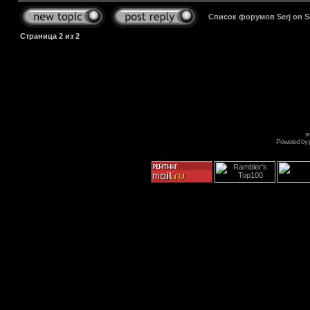
Список форумов Serj on 
Страница
2
из
2
s
Powered by