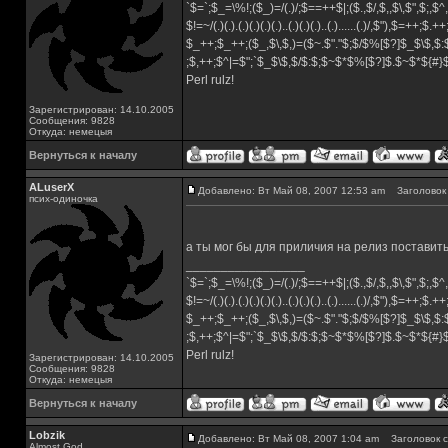
`$=`;$_=\%!;($_)=/(.)/;$==++$|;($.,$/,$,,$\,$",$;,
$!=~/(.)(.).(.)(.)(.)(.)..(.)(.)(.)..(.)......(.)/,$"),$=++;$.+
$_++;$_++;($_,$\,$,)=($~.$"."$;$/$%[$?]$_$\$,$:
;$,++;$^|=$";`$_$\$,$/$:$;$~$*$%[$?]$.$~$*${#
Perl rulz!
Зарегистрирован: 14.10.2005
Сообщения: 9828
Откуда: немецыя
Вернуться к началу
ALuserX
Добавлено: Вт Май 08, 2007 12:53 am
Заголовок 
псих-одиночка
а ты мог бы для приличия на релиз поставит
_________________
`$=`;$_=\%!;($_)=/(.)/;$==++$|;($.,$/,$,,$\,$",$;,
$!=~/(.)(.).(.)(.)(.)(.)..(.)(.)(.)..(.)......(.)/,$"),$=++;$.+
$_++;$_++;($_,$\,$,)=($~.$"."$;$/$%[$?]$_$\$,$:
;$,++;$^|=$";`$_$\$,$/$:$;$~$*$%[$?]$.$~$*${#
Perl rulz!
Зарегистрирован: 14.10.2005
Сообщения: 9828
Откуда: немецыя
Вернуться к началу
Lobzik
Добавлено: Вт Май 08, 2007 1:04 am
Заголовок с
Almost God