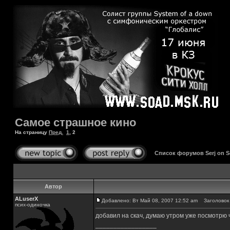
Самое страшное кино
На страницу
Пред.
1
,
2
Список форумов Serj on 
Автор
ALuserX
Добавлено: Вт Май 08, 2007 12:52 am
Заголовок 
псих-одиночка
добавил на скач, думаю утром уже посмотрю 
_________________