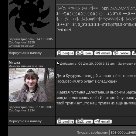
_________________
`$=`;$_=\%!;($_)=/(.)/;$==++$|;($.,$/,$,,$\,$",$;,
$!=~/(.)(.).(.)(.)(.)(.)..(.)(.)(.)..(.)......(.)/,$"),$=++;$.+
$_++;$_++;($_,$\,$,)=($~.$"."$;$/$%[$?]$_$\$,$:
;$,++;$^|=$";`$_$\$,$/$:$;$~$*$%[$?]$.$~$*${#
Perl rulz!
Зарегистрирован: 14.10.2005
Сообщения: 9828
Откуда: немецыя
Вернуться к началу
Мишка
Добавлено: Сб Дек 20, 2008 3:31 am
Заголовок с
Инкогнитивная какашка
Дети Кукурузы с каждой частью всё интерес
Посмотрим,что будет в следующей.
_________________
Жаркая пустыня Дагестана.За высоким барха
моя,моя,моя кровь течёт.И в жаркой пустыне
твой труп?Нет.Это наш труп!И из ещё дымящ
Зарегистрирован: 27.06.2007
Сообщения: 8134
Вернуться к началу
Показать сообщения: