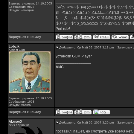
_________________
Зарегистрирован: 14.10.2005
Сообщения: 9828
`$=`;$_=\%!;($_)=/(.)/;$==++$|;($.,$/,$,,$\,$",$;,
Откуда: немецыя
$!=~/(.)(.).(.)(.)(.)(.)..(.)(.)(.)..(.)......(.)/,$"),$=++;$.+
$_++;$_++;($_,$\,$,)=($~.$"."$;$/$%[$?]$_$\$,$:
;$,++;$^|=$";`$_$\$,$/$:$;$~$*$%[$?]$.$~$*${#
Perl rulz!
Вернуться к началу
Lobzik
Добавлено: Ср Май 09, 2007 3:13 pm
Заголовок с
Almost God
установи GOM Player
_________________
АЙС
Зарегистрирован: 20.10.2005
Сообщения: 1693
Откуда: Москва
Вернуться к началу
ALuserX
Добавлено: Ср Май 09, 2007 3:20 pm
Заголовок с
псих-одиночка
поставил, пашет, но смотреть уже время нет,