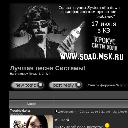
Лучшая песня Системы!
На страницу
Пред.
1
,
2
,
3
,
4
Список форумов Serj on
Автор
TroubleMaker
Добавлено: Чт Сен 16, 2010 5:21 pm
Заголовок 
Augustus
ALuserX
щито? Кидай сюда, посмотрю