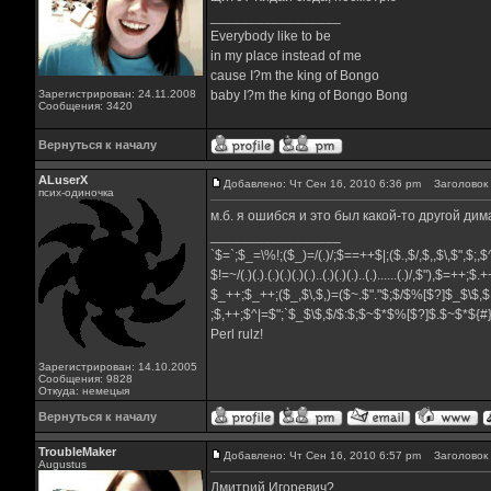
_________________
Everybody like to be
in my place instead of me
cause I?m the king of Bongo
Зарегистрирован: 24.11.2008
baby I?m the king of Bongo Bong
Сообщения: 3420
Вернуться к началу
ALuserX
Добавлено: Чт Сен 16, 2010 6:36 pm
Заголовок 
псих-одиночка
м.б. я ошибся и это был какой-то другой дима
_________________
`$=`;$_=\%!;($_)=/(.)/;$==++$|;($.,$/,$,,$\,$",$;
$!=~/(.)(.).(.)(.)(.)(.)..(.)(.)(.)..(.)......(.)/,$"),$=++;$
$_++;$_++;($_,$\,$,)=($~.$"."$;$/$%[$?]$_$\$,$
;$,++;$^|=$";`$_$\$,$/$:$;$~$*$%[$?]$.$~$*${
Perl rulz!
Зарегистрирован: 14.10.2005
Сообщения: 9828
Откуда: немецыя
Вернуться к началу
TroubleMaker
Добавлено: Чт Сен 16, 2010 6:57 pm
Заголовок 
Augustus
Дмитрий Игоревич?