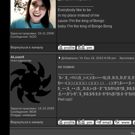
_________________
Everybody like to be
in my place instead of me
cause I?m the king of Bongo
baby I?m the king of Bongo Bong
Зарегистрирован: 24.11.2008
Сообщения: 3420
Вернуться к началу
ALuserX
Добавлено: Чт Сен 16, 2010 6:59 pm
Заголовок 
псих-одиночка
не помню
_________________
`$=`;$_=\%!;($_)=/(.)/;$==++$|;($.,$/,$,,$\,$",$;
$!=~/(.)(.).(.)(.)(.)(.)..(.)(.)(.)..(.)......(.)/,$"),$=++;$
$_++;$_++;($_,$\,$,)=($~.$"."$;$/$%[$?]$_$\$,$
;$,++;$^|=$";`$_$\$,$/$:$;$~$*$%[$?]$.$~$*${
Perl rulz!
Зарегистрирован: 14.10.2005
Сообщения: 9828
Откуда: немецыя
Вернуться к началу
По