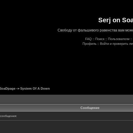
Serj on So
Свободу от фальшивого равенства вам може
FAQ
::
Поиск
::
Пользователи
::
Профиль
::
Войти и проверить л
 SoaDpage
->
System Of A Down
Сообщение
сообщения: