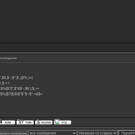
сообщения:
,$^,$#,$~,$*,$:,@% )=(
.++;$.++;
:$%[$?]",$"&$~,$#,);$,++
#}$%[$?]$;$\$"$^$~$*.>&$=`
казать сообщения: