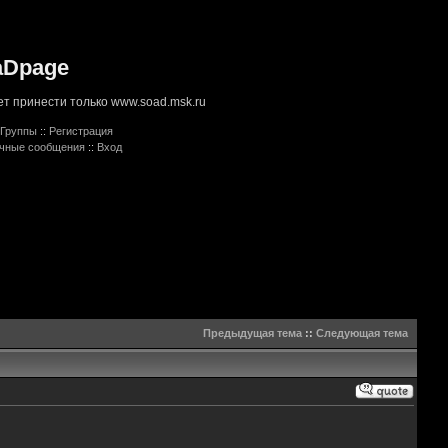
aDpage
т принести только www.soad.msk.ru
Группы
::
Регистрация
ичные сообщения
::
Вход
Предыдущая тема
::
Следующая тема