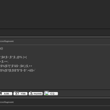
сообщения:
))
,$^,$#,$~,$*,$:,@% )=(
.++;$.++;
:$%[$?]",$"&$~,$#,);$,++
#}$%[$?]$;$\$"$^$~$*.>&$=`
сообщения: