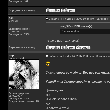
Сообщения: 482
Вернуться к началу
genj
Добавлено: Пт Дек 14, 2007 10:56 pm
Заголовок 
Солнц))
tov_ShVonDER писал(а):
Зарегистрирован:
Сопливый День
07.07.2007
Сообщения: 8506
не Сопливый ,а Унылый
Вернуться к началу
Кир
Добавлено: Пт Дек 14, 2007 11:30 pm
Заголовок 
Cocaine Lord
_________________
Скажи, что я ее люблю... Без нее вся жизнь 
У тоб? так багато стор?н, я просто не ро
Цитаты дня:
Зарегистрирован:
xxx
31.05.2007
Сообщения: 2448
Я много зарабатываю
Откуда: Ахметов-сити, UA
xxx
Я работаю ртом