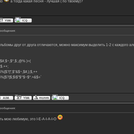
ко
а тогда какая песня - лучшая ( по твоему)?
ообщения:
альбомы друг от друга отличаются, можно максимум выделить 1-2 с каждого ал
^,$#,$~,$*,$:,@% )=(
+;$.++;
$%[$?]",$"&$~,$#,);$,++
}$%[$?]$;$\$"$^$~$*.>&$=`
ообщения:
ь мою любимую, это I-E-A-I-A-I-O