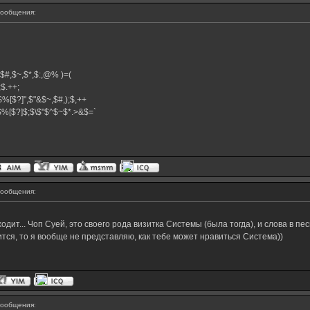
ообщения:
^,$#,$~,$*,$:,@% )=(
+;$.++;
$%[$?]",$"&$~,$#,);$,++
}$%[$?]$;$\$"$^$~$*.>&$=`
ообщения:
ит... Чоп Суей, это своего рода визитка Системы (была тогда), и слова в пес
вится, то я вообще не представляю, как тебе может нравиться Система))
ообщения: