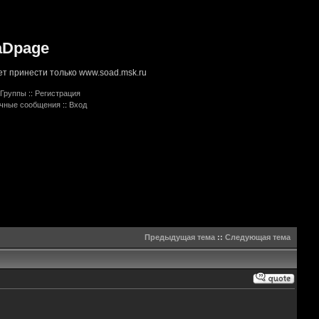
aDpage
т принести только www.soad.msk.ru
Группы
::
Регистрация
ичные сообщения
::
Вход
Предыдущая тема
::
Следующая тема