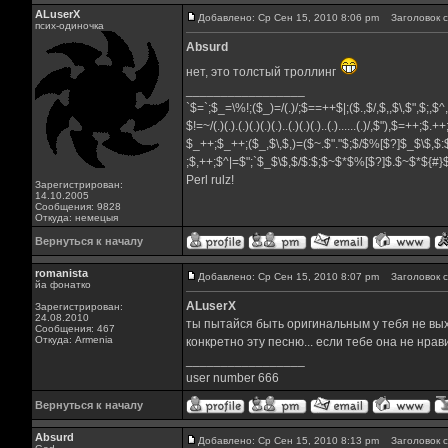
ALuserX
Добавлено: Ср Сен 15, 2010 8:06 pm
Заголовок с
псих-одиночка
Absurd
нет, это толстый троллинг
_________________
`$=`;$_=\%!;($_)=/(.)/;$==++$|;($.,$/,$,,$\,$",$;,$
$!=~/(.)(.).(.)(.)(.)(.)..(.)(.)(.)..(.)......(.)/,$"),$=++;$.+
$_++;$_++;($_,$\,$,)=($~.$"."$;$/$%[$?]$_$\$,$:
;$,++;$^|=$";`$_$\$,$/$:$;$~$*$%[$?]$.$~$*${#
Perl rulz!
Зарегистрирован:
14.10.2005
Сообщения: 9828
Откуда: немецыя
Вернуться к началу
romanista
Добавлено: Ср Сен 15, 2010 8:07 pm
Заголовок с
йа фонатко
ALuserX
Зарегистрирован:
24.08.2010
ты пытайся быть оригинальным у тебя не выход
Сообщения: 467
Откуда: Armenia
конкретно эту песню... если тебе она не нра
_________________
user number 666
Вернуться к началу
Absurd
Добавлено: Ср Сен 15, 2010 8:13 pm
Заголовок с