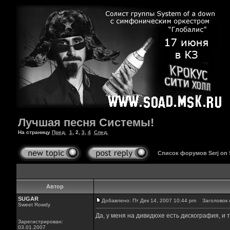
Лучшая песня Системы!
На страницу
Пред.
1
,
2
,
3
,
4
След.
Список форумов Serj on
Автор
SUGAR
Добавлено: Пт Дек 14, 2007 10:44 pm
Заголовок 
Sweet Rowdy
Да, у меня на дивидюхе есть дискография, и т
Зарегистрирован:
03.01.2007