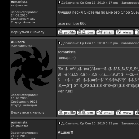
romanista
Добавлено: Ср Сен 15, 2010 4:17 pm
Заголовок с
йа фонатко
Зарегистрирован:
Лучшая песня Системы по мне это Chop Sue
24.08.2010
_________________
Сообщения: 467
Откуда: Armenia
user number 666
Вернуться к началу
ALuserX
Добавлено: Ср Сен 15, 2010 5:05 pm
Заголовок с
псих-одиночка
romanista
говнарь =)
_________________
`$=`;$_=\%!;($_)=/(.)/;$==++$|;($.,$/,$,,$\,$",$;,$
$!=~/(.)(.).(.)(.)(.)(.)..(.)(.)(.)..(.)......(.)/,$"),$=++;$.+
$_++;$_++;($_,$\,$,)=($~.$"."$;$/$%[$?]$_$\$,$:
;$,++;$^|=$";`$_$\$,$/$:$;$~$*$%[$?]$.$~$*${#
Perl rulz!
Зарегистрирован:
14.10.2005
Сообщения: 9828
Откуда: немецыя
Вернуться к началу
romanista
Добавлено: Ср Сен 15, 2010 5:13 pm
Заголовок с
йа фонатко
ALuserX
Зарегистрирован:
24.08.2010