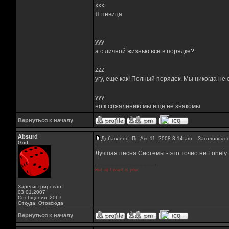
xxx
Я певица
yyy
а с личной жизнью все в порядке?
zzz
угу, еще как! Полный порядок. Мы никогда не
yyy
но к сожалению мы еще не знакомы
Вернуться к началу
Absurd
Добавлено: Пн Авг 11, 2008 3:14 am
Заголовок с
God
Лучшая песня Системы - это точно не Lonely 
_________________
But all I want is you
Зарегистрирован:
03.01.2007
Сообщения: 2067
Откуда: Отовсюда
Вернуться к началу