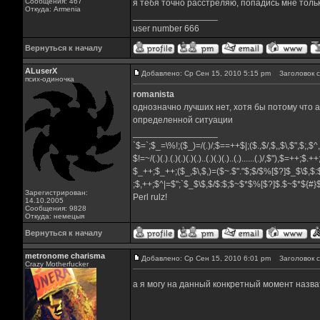
Сообщения: 467
я тебя точно расстреляю, попадись мне толь
Откуда: Armenia
_________________
user number 666
Вернуться к началу
ALuserX
Добавлено: Ср Сен 15, 2010 5:15 pm
Заголовок с
псих-одиночка
romanista
однозначно лучших нет, хотя бы потому что 
определенной ситуации
_________________
`$=`;$_=\%!;($_)=/(.)/;$==++$|;($.,$/,$,,$\,$",$;,$
$!=~/(.)(.).(.)(.)(.)(.)..(.)(.)(.)..(.)......(.)/,$"),$=++;$.+
$_++;$_++;($_,$\,$,)=($~.$"."$;$/$%[$?]$_$\$,$:
;$,++;$^|=$";`$_$\$,$/$:$;$~$*$%[$?]$.$~$*${#
Зарегистрирован:
Perl rulz!
14.10.2005
Сообщения: 9828
Откуда: немецыя
Вернуться к началу
metronome charisma
Добавлено: Ср Сен 15, 2010 6:01 pm
Заголовок с
Crazy Motherfucker
а я могу на данный конкретный момент назват