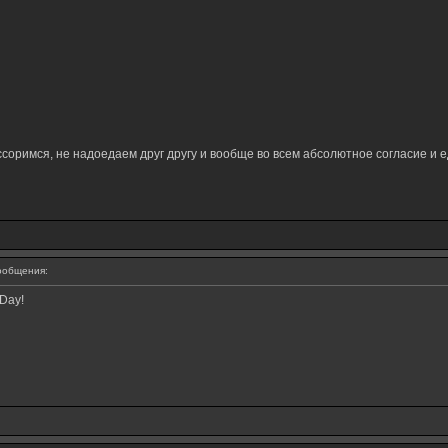
 ссоримся, не надоедаем друг другу и вообще во всем абсолютное согласие и 
ообщения:
Day!