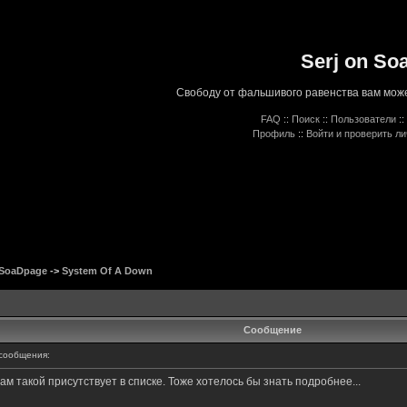
Serj on So
Свободу от фальшивого равенства вам може
FAQ
::
Поиск
::
Пользователи
::
Профиль
::
Войти и проверить л
 SoaDpage
->
System Of A Down
Сообщение
сообщения:
ам такой присутствует в списке. Тоже хотелось бы знать подробнее...