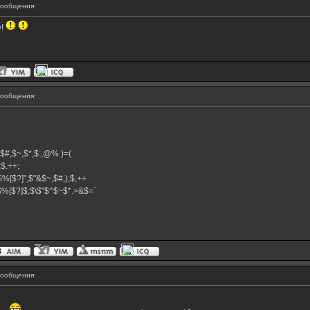
ообщения:
y!
ообщения:
^,$#,$~,$*,$:,@% )=(
+;$.++;
$%[$?]",$"&$~,$#,);$,++
}$%[$?]$;$\$"$^$~$*.>&$=`
ообщения: