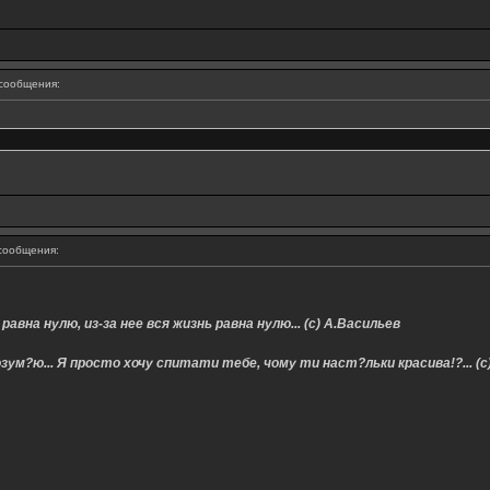
сообщения:
сообщения:
равна нулю, из-за нее вся жизнь равна нулю... (с) А.Васильев
зум?ю... Я просто хочу спитати тебе, чому ти наст?льки красива!?... (с