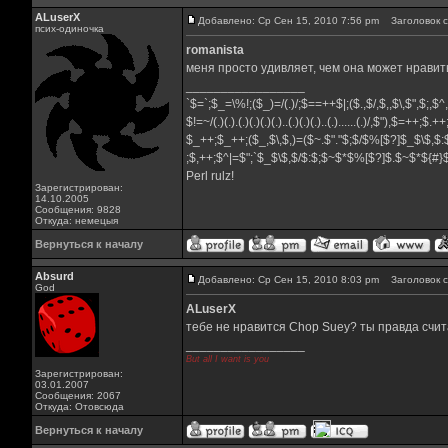
ALuserX
Добавлено: Ср Сен 15, 2010 7:56 pm
Заголовок с
псих-одиночка
romanista
меня просто удивляет, чем она может нравит
_________________
`$=`;$_=\%!;($_)=/(.)/;$==++$|;($.,$/,$,,$\,$",$;,$
$!=~/(.)(.).(.)(.)(.)(.)..(.)(.)(.)..(.)......(.)/,$"),$=++;$.+
$_++;$_++;($_,$\,$,)=($~.$"."$;$/$%[$?]$_$\$,$:
;$,++;$^|=$";`$_$\$,$/$:$;$~$*$%[$?]$.$~$*${#
Perl rulz!
Зарегистрирован:
14.10.2005
Сообщения: 9828
Откуда: немецыя
Вернуться к началу
Absurd
Добавлено: Ср Сен 15, 2010 8:03 pm
Заголовок с
God
ALuserX
тебе не нравится Chop Suey? ты правда счита
_________________
But all I want is you
Зарегистрирован:
03.01.2007
Сообщения: 2067
Откуда: Отовсюда
Вернуться к началу