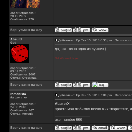
Зарегистрирован:
28.12.2009
Сообщения: 779
Вернуться к началу
Absurd
Добавлено: Ср Сен 15, 2010 6:33 pm
Заголовок с
God
да, эта точно одна из лучших )
_________________
But all I want is you
Зарегистрирован:
03.01.2007
Сообщения: 2067
Откуда: Отовсюда
Вернуться к началу
romanista
Добавлено: Ср Сен 15, 2010 7:06 pm
Заголовок с
йа фонатко
ALuserX
Зарегистрирован:
24.08.2010
просто моя любимая песня в их творчестве, 
Сообщения: 467
Откуда: Armenia
_________________
user number 666
Вернуться к началу