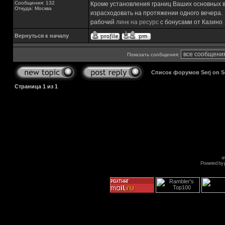
Сообщения: 132
Кроме установления границ Ваших основных в
Откуда: Москва
израсходовать на протяжении одного вечера.
рабочий
линк на ресурс
с бонусами от Казино
Вернуться к началу
Показать сообщения:
Список форумов Serj on 
Страница
1
из
1
s
Powered by