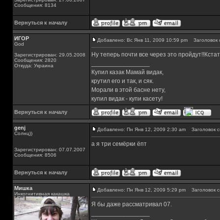
Сообщения: 8134
Вернуться к началу
ИГОР
Добавлено: Вс Янв 11, 2009 10:59 pm
Заголовок 
God
Ну теперь почти все через это пройдут!!Кстат
Зарегистрирован: 29.05.2008
Сообщения: 2820
_________________
Откуда: Украина
Купил казак Мамай видак,
крутил его и так, и сяк.
Морали в этой басне нету,
купил видак - купи касету!
Вернуться к началу
genj
Добавлено: Пн Янв 12, 2009 2:30 am
Заголовок с
Солнц))
а я три семёрки ёпт
Зарегистрирован: 07.07.2007
Сообщения: 8506
Вернуться к началу
Мишка
Добавлено: Пн Янв 12, 2009 5:29 pm
Заголовок с
Инкогнитивная какашка
Я бы даже рассматривал 07.
_________________