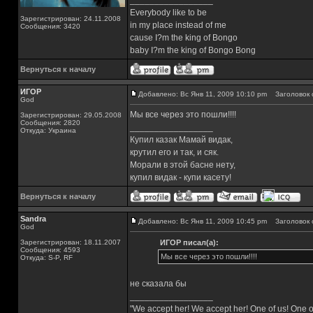
_________________
Everybody like to be
Зарегистрирован: 24.11.2008
in my place instead of me
Сообщения: 3420
cause I?m the king of Bongo
baby I?m the king of Bongo Bong
Вернуться к началу
ИГОР
Добавлено: Вс Янв 11, 2009 10:10 pm
Заголовок 
God
Мы все через это пошли!!!!
Зарегистрирован: 29.05.2008
Сообщения: 2820
_________________
Откуда: Украина
Купил казак Мамай видак,
крутил его и так, и сяк.
Морали в этой басне нету,
купил видак - купи касету!
Вернуться к началу
Sandra
Добавлено: Вс Янв 11, 2009 10:45 pm
Заголовок 
God
Зарегистрирован: 18.11.2007
ИГОР писал(а):
Сообщения: 4593
Мы все через это пошли!!!!
Откуда: S-P, RF
не сказала бы
_________________
"We accept her! We accept her! One of us! One o