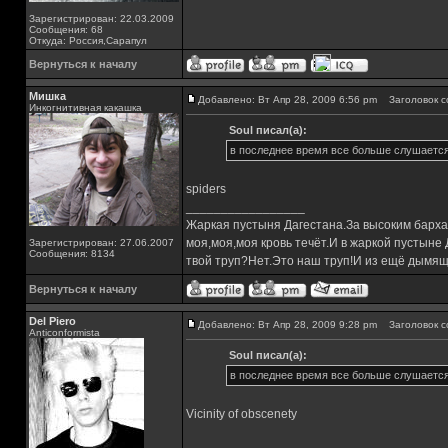
Зарегистрирован: 22.03.2009
Сообщения: 68
Откуда: Россия,Сарапул
Вернуться к началу
Мишка
Добавлено: Вт Апр 28, 2009 6:56 pm
Заголовок с
Инкогнитивная какашка
Soul писал(а):
в последнее время все больше слушается
spiders
_________________
Жаркая пустыня Дагестана.За высоким барха
моя,моя,моя кровь течёт.И в жаркой пустыне
Зарегистрирован: 27.06.2007
Сообщения: 8134
твой труп?Нет.Это наш труп!И из ещё дымящ
Вернуться к началу
Del Piero
Добавлено: Вт Апр 28, 2009 9:28 pm
Заголовок с
Аnticonformista
Soul писал(а):
в последнее время все больше слушается
Vicinity of obscenety