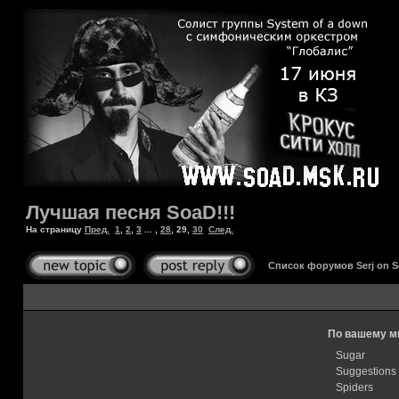
Лучшая песня SoaD!!!
На страницу
Пред.
1
,
2
,
3
... ,
28
,
29
,
30
След.
Список форумов Serj on 
По вашему м
Sugar
Suggestions
Spiders