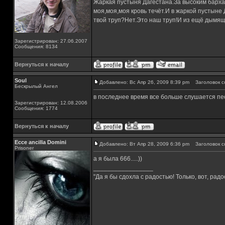
Жаркая пустыня Дагестана.За высоким барха
моя,моя,моя кровь течёт.И в жаркой пустыне
твой труп?Нет.Это наш труп!И из ещё дымящ
Зарегистрирован: 27.06.2007
Сообщения: 8134
Вернуться к началу
Soul
Добавлено: Вс Апр 26, 2009 8:39 pm
Заголовок с
Бескрылый Ангел
в последнее время все больше слушается пе
Зарегистрирован: 12.08.2006
Сообщения: 1774
Вернуться к началу
Ecce ancilla Domini
Добавлено: Вт Апр 28, 2009 6:36 pm
Заголовок с
Prisoner
а я была 666.....))
_________________
"Да я бы сдохла с радостью! Только, вот, радос