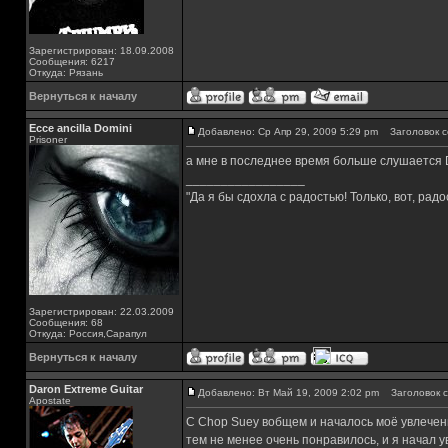
Зарегистрирован: 18.09.2008
Сообщения: 6217
Откуда: Рязань
Вернуться к началу
Ecce ancilla Domini
Добавлено: Ср Апр 29, 2009 5:29 pm
Заголовок с
Prisoner
а мне в последнее время больше слушается D
_________________
"Да я бы сдохла с радостью! Только, вот, радос
Зарегистрирован: 22.03.2009
Сообщения: 68
Откуда: Россия,Сарапул
Вернуться к началу
Daron Extreme Guitar
Добавлено: Вт Май 19, 2009 2:02 pm
Заголовок с
Apostate
C Chop Suey вобщем и началось моё увлечение 
тем не менее очень понравилось, и я начал 