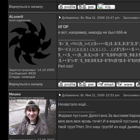
Вернуться к началу
ALuserX
Добавлено: Вс Янв 11, 2009 10:47 pm
Заголовок 
псих-одиночка
ИГОР
я вот, например, никогда не был 666-м
_________________
`$=`;$_=\%!;($_)=/(.)/;$==++$|;($.,$/,$,,$\,$",$;,
$!=~/(.)(.).(.)(.)(.)(.)..(.)(.)(.)..(.)......(.)/,$"),$=++;$.+
$_++;$_++;($_,$\,$,)=($~.$"."$;$/$%[$?]$_$\$,$:
;$,++;$^|=$";`$_$\$,$/$:$;$~$*$%[$?]$.$~$*${#
Perl rulz!
Зарегистрирован: 14.10.2005
Сообщения: 9828
Откуда: немецыя
Вернуться к началу
Мишка
Добавлено: Вс Янв 11, 2009 10:53 pm
Заголовок 
Инкогнитивная какашка
Нехватало ещё...
_________________
Жаркая пустыня Дагестана.За высоким барха
моя,моя,моя кровь течёт.И в жаркой пустыне
твой труп?Нет.Это наш труп!И из ещё дымящ
Зарегистрирован: 27.06.2007