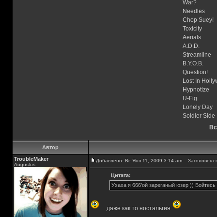
War?
Needles
Chop Suey!
Toxicity
Aerials
A.D.D.
Streamline
B.Y.O.B.
Question!
Lost In Holl
Hypnotize
U-Fig
Lonely Day
Soldier Side
Вс
Автор
TroubleMaker
Добавлено: Вс Янв 11, 2009 3:14 am
Заголовок с
Augustus
Цитата:
Ухаха я 666'ой зареганый юзер )) Бойтесь
даже как то ностальгия