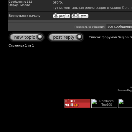
Сообщения: 132
этого.
Откуда: Москва
тут
моментальная регистрация в казино Colu
Вернуться к началу
Показать сообщения:
Список форумов Serj on 
Страница
1
из
1
s
Powered by