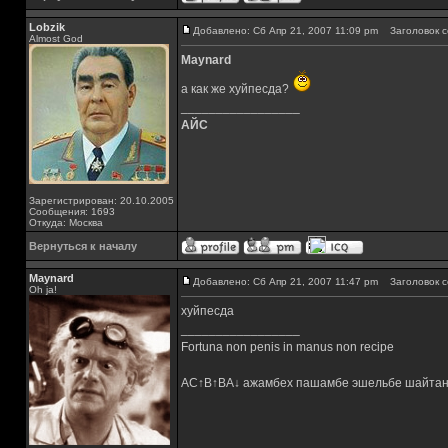
Lobzik
Добавлено: Сб Апр 21, 2007 11:09 pm
Заголовок с
Almost God
Maynard
а как же хуйпесда?
_________________
АЙС
Зарегистрирован: 20.10.2005
Сообщения: 1693
Откуда: Москва
Вернуться к началу
Maynard
Добавлено: Сб Апр 21, 2007 11:47 pm
Заголовок с
Oh ja!
хуйпесда
_________________
Fortuna non penis in manus non recipe
AC↑B↑BA↓ ажамбех пашамбе эшельбе шайтан