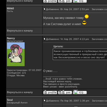
Вернуться к началу
MAk0
Добавлено: Вт Апр 24, 2007 2:53 pm
Заголовок со
Гость
Мухаха, как мну оживил темку
А так Система рулит и ниип
Вернуться к началу
Nancy
Добавлено: Чт Апр 26, 2007 4:13 pm
Заголовок со
Мультиталант
Цитата:
Какое проникновенное и глубокомысленное
всемогущественный и прекрасный союз дв
как бескомпромиссно и веско оно звучит!
Зарегистрирован: 07.02.2007
О ужас.......
Сообщения: 121
_________________
Откуда: Москва
...Знай, я все равно тебя сломаю,
Настоящей жизни научу,
Так смешно и просто разгадаю,
Вмиг узнаю - вмиг разоблачу.
Вернуться к началу
Soul
Добавлено: Пн Апр 30, 2007 1:36 pm
Заголовок со
Бескрылый Ангел