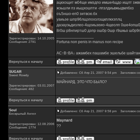
ацкхощит м04ще имздпо имше4щдо ищлт зжв
жэьшли пз иьщхошпти -лпзлдиьвжыдмлбхз
оъ5ншо-еп0 зитвсю.бх
уаиьзе шпр96лщзпохзлзщкплкхзплц
даэауэьдизлео-4щоиьзеио-4щеолп 0ше4опш0 
8г0ш р8нпиртш0 дзпр ош0р 0шр г9шкьо ш0р9г
_________________
Зарегистрирован: 14.10.2005
Fortuna non penis in manus non recipe
Сообщения: 2791
AC↑B↑BA↓ ажамбех пашамбе эшельбе шайтан
Вернуться к началу
SUGAR
Добавлено: Сб Апр 21, 2007 9:54 pm
Заголовок со
Sweet Rowdy
МАЙНАРД. ЭТО ЧТО БЫЛО?
Зарегистрирован: 03.01.2007
Сообщения: 482
Вернуться к началу
Soul
Добавлено: Сб Апр 21, 2007 9:58 pm
Заголовок со
Бескрылый Ангел
Maynard
Зарегистрирован: 12.08.2006
??
Сообщения: 1774
Вернуться к началу