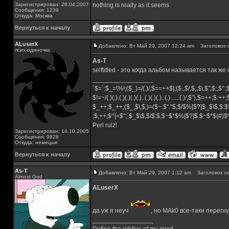
Зарегистрирован: 28.04.2007
nothing is really as it seems
Сообщения: 1239
Откуда: Москва
Вернуться к началу
ALuserX
Добавлено: Вт Май 29, 2007 12:24 am
Заголовок с
псих-одиночка
As-T
selftitled - это когда альбом называется так ж
_________________
`$=`;$_=\%!;($_)=/(.)/;$==++$|;($.,$/,$,,$\,$",$;,$
$!=~/(.)(.).(.)(.)(.)(.)..(.)(.)(.)..(.)......(.)/,$"),$=++;$.++
$_++;$_++;($_,$\,$,)=($~.$"."$;$/$%[$?]$_$\$,$:$
;$,++;$^|=$";`$_$\$,$/$:$;$~$*$%[$?]$.$~$*${#}
Perl rulz!
Зарегистрирован: 14.10.2005
Сообщения: 9828
Откуда: немецыя
Вернуться к началу
As-T
Добавлено: Вт Май 29, 2007 1:12 am
Заголовок со
Almost God
ALuserX
да уж я неуч
, но MAk0 все-таки перегну
_________________