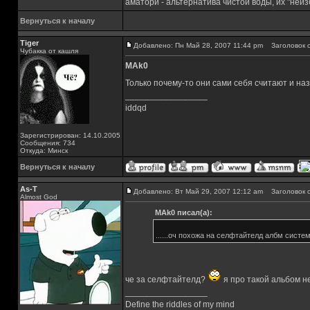
аматори - альтернатива чистой воды, их "неи
Вернуться к началу
Tiger
Добавлено: Пн Май 28, 2007 11:44 pm
Заголовок с
Чубакка от кашля
MAk0
Только почему-то они сами себя считают и на
_________________
iddqd
Зарегистрирован: 14.10.2005
Сообщения: 734
Откуда: Минск
Вернуться к началу
As-T
Добавлено: Вт Май 29, 2007 12:12 am
Заголовок с
Almost God
MAk0 писал(а):
......оч похожа на селфтайтелд албм системы
че за селфтайтелд?
я про такой альбом не
_________________
Define the riddles of my mind