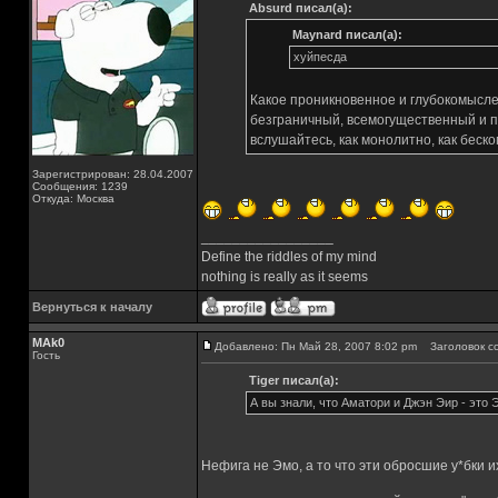
Absurd писал(а):
Maynard писал(а):
хуйпесда
Какое проникновенное и глубокомысл
безграничный, всемогущественный и п
вслушайтесь, как монолитно, как беско
Зарегистрирован: 28.04.2007
Сообщения: 1239
Откуда: Москва
_________________
Define the riddles of my mind
nothing is really as it seems
Вернуться к началу
MAk0
Добавлено: Пн Май 28, 2007 8:02 pm
Заголовок с
Гость
Tiger писал(а):
А вы знали, что Аматори и Джэн Эир - это
Нефига не Эмо, а то что эти обросшие у*бки и