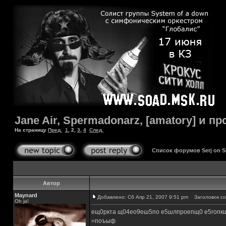
Jane Air, Spermadonarz, [amatory] и п
На страницу
Пред.
1
,
2
,
3
,
4
След.
Список форумов Serj on 
Автор
Maynard
Добавлено: Сб Апр 21, 2007 9:51 pm
Заголовок со
Oh ja!
ещ0ркта щ04ео9еш5по е5шлпроепщ0 е5гопк
=поъыф