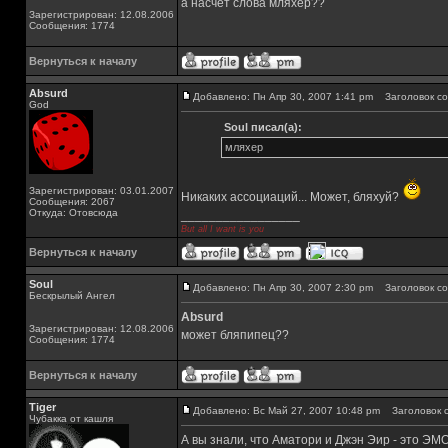
а насчет слова мляхер??
Зарегистрирован: 12.08.2006
Сообщения: 1774
Вернуться к началу
Absurd
Добавлено: Пн Апр 30, 2007 1:41 pm
Заголовок со
God
Soul писал(а):
мляхер
Зарегистрирован: 03.01.2007
Никаких ассоциаций... Может, бляхуй?
Сообщения: 2067
Откуда: Отовсюда
_________________
But all I want is you
Вернуться к началу
Soul
Добавлено: Пн Апр 30, 2007 2:30 pm
Заголовок со
Бескрылый Ангел
Absurd
Зарегистрирован: 12.08.2006
может бляпипец??
Сообщения: 1774
Вернуться к началу
Tiger
Добавлено: Вс Май 27, 2007 10:48 pm
Заголовок с
Чубакка от кашля
А вы знали, что Аматори и Джэн Эир - это ЭМО