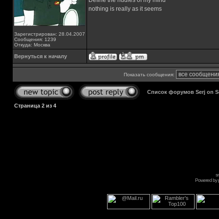
Define the riddles of my mind
nothing is really as it seems
Зарегистрирован: 28.04.2007
Сообщения: 1239
Откуда: Москва
Вернуться к началу
Показать сообщения:
Список форумов Serj on 
Страница
2
из
4
s
Powered by