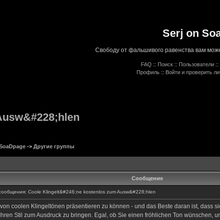
Serj on So
Свободу от фальшивого равенства вам може
FAQ
::
Поиск
::
Пользователи
::
Профиль
::
Войти и проверить л
 Ausw&#228;hlen
 SoaDpage
->
Другие группы
Сообщение
общения: Coole Klingelt&#246;ne kostenlos zum Ausw&#228;hlen
on coolen Klingeltönen präsentieren zu können - und das Beste daran ist, dass sie
 Ihren Stil zum Ausdruck zu bringen. Egal, ob Sie einen fröhlichen Ton wünschen, 