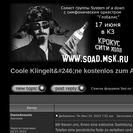
Coole Klingelt&#246;ne kostenlos zum
Список форумов Serj on
Автор
DanteAneurin
Добавлено: Пн Июл 24, 2023 7:52 am
Заголовок со
Apostate
Wir freuen uns, Ihnen eine exklusive Sammlung v
Зарегистрирован:
Telefon eine persönliche Note zu verleihen und
24.07.2023