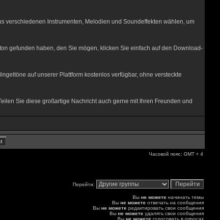
n aus verschiedenen Instrumenten, Melodien und Soundeffekten wählen, um
elton gefunden haben, den Sie mögen, klicken Sie einfach auf den Download-
lingeltöne auf unserer Plattform kostenlos verfügbar, ohne versteckte
Teilen Sie diese großartige Nachricht auch gerne mit Ihren Freunden und
Часовой пояс: GMT + 4
Перейти:
Вы
не можете
начинать темы
Вы
не можете
отвечать на сообщения
Вы
не можете
редактировать свои сообщения
Вы
не можете
удалять свои сообщения
Вы
не можете
голосовать в опросах