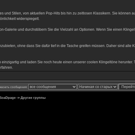
s und Stilen, von aktuellen Pop-Hits bis hin zu zeitlosen Klassikern. Sie könne
önlichkeit widerspiegelt.
ton-Galerie und durchstöbern Sie die Vielzahl an Optionen. Wenn Sie einen Kling
anzubieten, ohne dass Sie dafür tief in die Tasche greifen müssen. Daher sind alle K
einzigartig und laden Sie noch heute einen unserer coolen Klingeltöne herunter. 
erfahren.
казать сообщения:
 SoaDpage
->
Другие группы