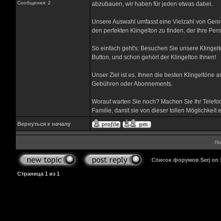
Сообщения: 2
abzubauen, wir haben für jeden etwas dabei.
Unsere Auswahl umfasst eine Vielzahl von Genre
den perfekten Klingelton zu finden, der Ihre Pers
So einfach geht's: Besuchen Sie unsere Klingel
Button, und schon gehört der Klingelton Ihnen!
Unser Ziel ist es, Ihnen die besten Klingeltöne 
Gebühren oder Abonnements.
Worauf warten Sie noch? Machen Sie Ihr Telefon 
Familie, damit sie von dieser tollen Möglichkeit 
Вернуться к началу
По
Список форумов Serj on
Страница
1
из
1