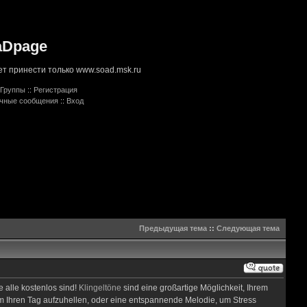
aDpage
т принести только www.soad.msk.ru
Группы
::
Регистрация
ичные сообщения
::
Вход
Предыдущая тема
::
Следующая тема
 alle kostenlos sind!
Klingeltöne
sind eine großartige Möglichkeit, Ihrem
um Ihren Tag aufzuhellen, oder eine entspannende Melodie, um Stress