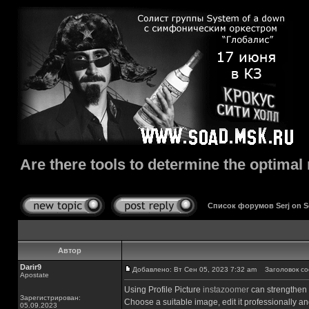
Are there tools to determine the optimal
Список форумов Serj on 
Автор
Darir9
Добавлено: Вт Сен 05, 2023 7:32 am
Заголовок сооб
Apostate
Using Profile Picture
instazoomer
can strengthen 
Зарегистрирован:
Choose a suitable image, edit it professionally and
05.09.2023