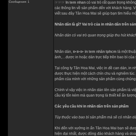
Сообщения: 1
☞☞☞
In tem nhan
có vai trò rất quan trọng khô
các thông tin về sản phẩm đến với khách hàng. Vậ
viết sau đây Tân Hoa Mai sẽ giúp bạn tìm hiểu một
Nhãn dán là gì? Vai trò của in nhãn dán trên s
Nhãn dán có vai trò quan trọng giúp thu hút khá
Nhãn dán, ⧐⧐⧐
in tem nhãn tphcm
là một thuậ
ảnh,…được in hoặc dán trực tiếp trên bao bì của
Tại công ty Tân Hoa Mai, việc in đề can dán, in 
được thực hiện một cách chỉn chu và nghiêm túc.
phẩm của mình với những sản phẩm cùng chủng 
Chính vì vậy việc in nhãn dán lên sản phẩm là vi
cầu kỳ tốn kém mà quan trọng là thiết kế ấn tượ
Các yêu cầu khi in nhãn dán trên sản phẩm
Tùy thuộc vào bao bì sản phẩm mà sẽ có nhãn d
Khi đến với xưởng in ấn Tân Hoa Mai bạn sẽ được
hiện đại nhất, được đông đảo khách hàng và doan