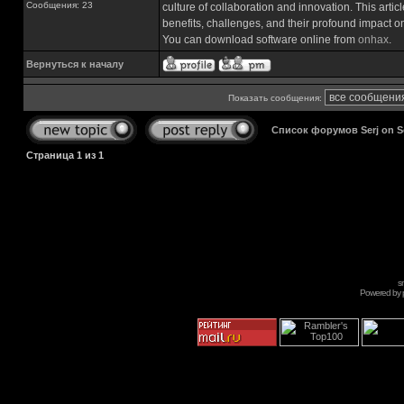
Сообщения: 23
culture of collaboration and innovation. This arti
benefits, challenges, and their profound impact on
You can download software online from
onhax
.
Вернуться к началу
Показать сообщения:
Список форумов Serj on 
Страница
1
из
1
s
Powered by