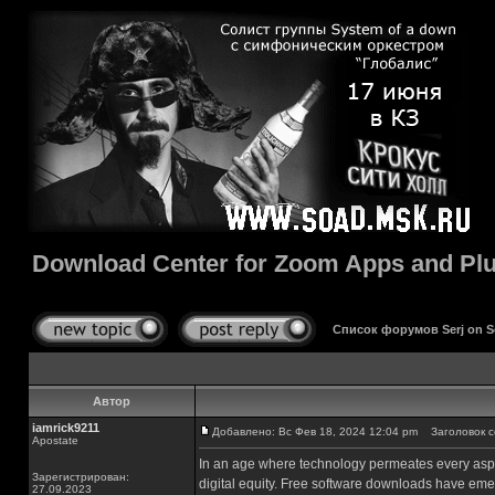
Download Center for Zoom Apps and Pl
Список форумов Serj on 
Автор
iamrick9211
Добавлено: Вс Фев 18, 2024 12:04 pm
Заголовок со
Apostate
In an age where technology permeates every aspect o
Зарегистрирован:
digital equity. Free software downloads have emer
27.09.2023