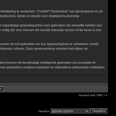
ntwikkeling te versterken. "ChatGPT Nederlands" kan tijd besparen en de
ktonderzoek, trends en ideeën voor strategische planning.
n onpartijdige gesprekspartner voor gebruikers die behoefte hebben aan
 nuttig zijn voor mensen die sociale interactie missen of die liever in een
unnen de tool gebruiken om hun taalvaardigheid te verbeteren, terwijl
hillende culturen. Deze samenwerking verbetert niet alleen de
ers kunnen de kunstmatige intelligentie gebruiken om concepten te
nnen gebruikers creatieve manieren en alternatieve antwoorden ontdekken
Часовой пояс: GMT + 4
Перейти: