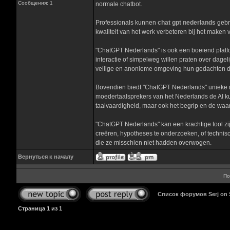
Сообщения: 1
normale chatbot.
Professionals kunnen
chat gpt nederlands
gebru
kwaliteit van het werk verbeteren bij het maken 
"ChatGPT Nederlands" is ook een boeiend platfo
interactie of simpelweg willen praten over dageli
veilige en anonieme omgeving hun gedachten d
Bovendien biedt "ChatGPT Nederlands" unieke mog
moedertaalsprekers van het Nederlands de AI ku
taalvaardigheid, maar ook het begrip en de waard
"ChatGPT Nederlands" kan een krachtige tool zi
creëren, hypotheses te onderzoeken, of technis
die ze misschien niet hadden overwogen.
Вернуться к началу
По
Список форумов Serj on
Страница
1
из
1