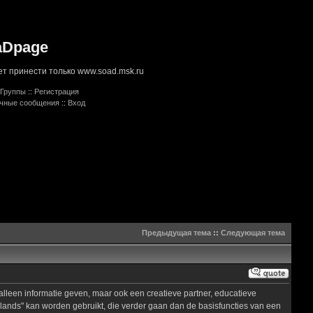
aDpage
т принести только www.soad.msk.ru
Группы
::
Регистрация
ичные сообщения
::
Вход
Предыдущая тема
::
Следующая тема
alleen informatie geven, maar ook een creatieve partner, educatieve
rlands" kan worden gebruikt, die verder gaan dan de basisfuncties van een