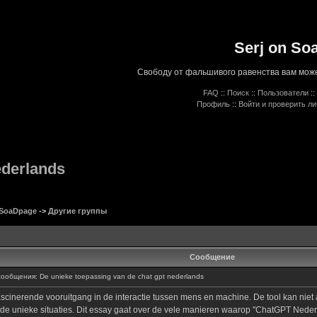
Serj on So
Свободу от фальшивого равенства вам може
FAQ
::
Поиск
::
Пользователи
::
Профиль
::
Войти и проверить л
ederlands
 SoaDpage
->
Другие группы
Сообщение
общения: De unieke toepassing van de chat gpt nederlands
cinerende vooruitgang in de interactie tussen mens en machine. De tool kan niet 
ende unieke situaties. Dit essay gaat over de vele manieren waarop "ChatGPT Nede