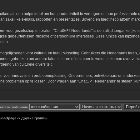
iken als een hulpmiddel om hun productiviteit te verhogen en hun professionele o
van zakelijke e-mails, rapporten en presentaties. Bovendien biedt het platform mar
rm voor gezelschap en praten. "ChatGPT Nederlands" is een altijd toegankelijke e
jkse gebeurtenissen, filosofie of persoonlijke interesses. Deze functie kan bijzonder
elen.
elijkheden voor cultuur- en taaluitwisseling. Gebruikers die Nederlands leren, k
nnen gebruiken om andere talen te leren of om meer te weten te komen over versc
ering van culturele diversiteit.
jn voor innovatie en probleemoplossing. Ondernemers, ontwikkelaars en onderzoek
che problemen op te lossen. Door vragen aan "ChatGPT Nederlands" te stellen, ku
казать сообщения:
 SoaDpage
->
Другие группы