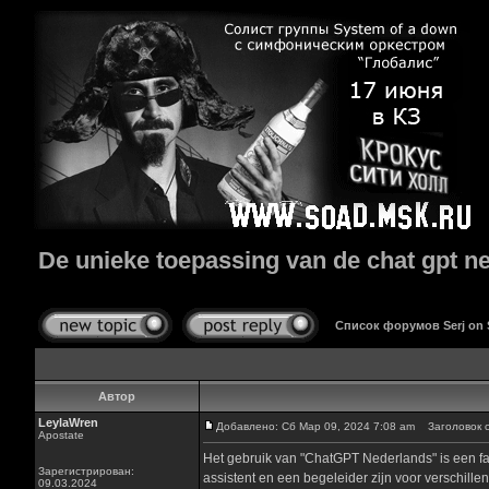
De unieke toepassing van de chat gpt n
Список форумов Serj on
Автор
LeylaWren
Добавлено: Сб Мар 09, 2024 7:08 am
Заголовок со
Apostate
Het gebruik van "ChatGPT Nederlands" is een fas
Зарегистрирован:
assistent en een begeleider zijn voor verschill
09.03.2024