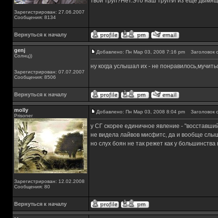
твой труп?Нет.Это наш труп!И из ещё дымящ
Зарегистрирован: 27.06.2007
Сообщения: 8134
Вернуться к началу
genj
Добавлено: Пн Мар 03, 2008 7:16 pm
Заголовок с
Солнц))
ну когда услышал их - не понравилось,мучитьс
Зарегистрирован: 07.07.2007
Сообщения: 8506
Вернуться к началу
molly
Добавлено: Пн Мар 03, 2008 8:04 pm
Заголовок с
Prisoner
у СГ скорее единичное явление - "восставший
не видела лайвов мисфитс, да и вообще слыша
но слух боян не так режет как у большинства
Зарегистрирован: 12.02.2008
Сообщения: 80
Вернуться к началу