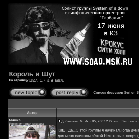
Король и Шут
На страницу
Пред.
1
,
2
,
3
,
4
След.
Список форумов Serj on 
Автор
Мишка
Добавлено: Чт Июл 05, 2007 2:22 am
Заголовок с
Инкогнитивная какашка
КиШ...Да...С этой группы я начинал.Тогда ду
для меня слишком лёгкой.Некоторые говорят