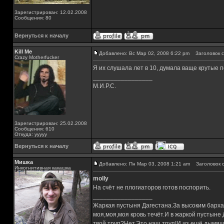
Зарегистрирован: 12.02.2008
Сообщения: 80
Вернуться к началу
Kill Me
Добавлено: Вс Мар 02, 2008 6:22 pm
Заголовок с
Crazy Motherfucker
Я их слушала лет в 10, думала ваще крутые пе
_________________
М.И.Р.С.
Зарегистрирован: 25.02.2008
Сообщения: 610
Откуда: ууууу
Вернуться к началу
Мишка
Добавлено: Пн Мар 03, 2008 1:21 am
Заголовок с
Инкогнитивная какашка
molly
На счёт не плогиаторов готов поспорить.
_________________
Жаркая пустыня Дагестана.За высоким барха
моя,моя,моя кровь течёт.И в жаркой пустыне
твой труп?Нет.Это наш труп!И из ещё дымящ