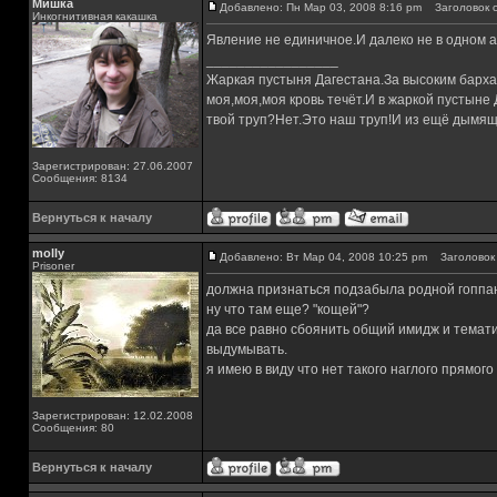
Мишка
Добавлено: Пн Мар 03, 2008 8:16 pm
Заголовок с
Инкогнитивная какашка
Явление не единичное.И далеко не в одном 
_________________
Жаркая пустыня Дагестана.За высоким барха
моя,моя,моя кровь течёт.И в жаркой пустыне
твой труп?Нет.Это наш труп!И из ещё дымящ
Зарегистрирован: 27.06.2007
Сообщения: 8134
Вернуться к началу
molly
Добавлено: Вт Мар 04, 2008 10:25 pm
Заголовок 
Prisoner
должна признаться подзабыла родной гоппа
ну что там еще? "кощей"?
да все равно сбоянить общий имидж и темати
выдумывать.
я имею в виду что нет такого наглого прямог
Зарегистрирован: 12.02.2008
Сообщения: 80
Вернуться к началу