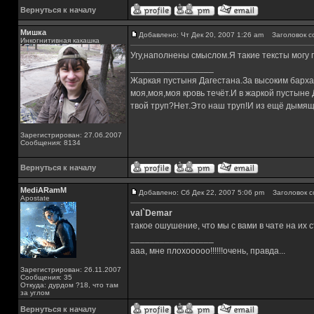
Вернуться к началу
Мишка
Добавлено: Чт Дек 20, 2007 1:26 am
Заголовок с
Инкогнитивная какашка
Угу,наполнены смыслом.Я такие тексты могу 
_________________
Жаркая пустыня Дагестана.За высоким барха
моя,моя,моя кровь течёт.И в жаркой пустыне
твой труп?Нет.Это наш труп!И из ещё дымящ
Зарегистрирован: 27.06.2007
Сообщения: 8134
Вернуться к началу
MediARamM
Добавлено: Сб Дек 22, 2007 5:06 pm
Заголовок с
Apostate
val`Demar
такое ошушение, что мы с вами в чате на их с
_________________
ааа, мне плохооооо!!!!!!очень, правда...
Зарегистрирован: 26.11.2007
Сообщения: 35
Откуда: дурдом ?18, что там
за углом
Вернуться к началу