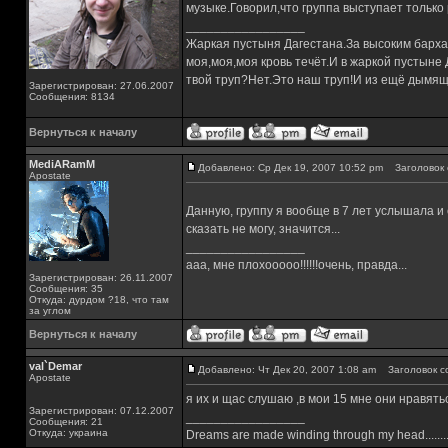
музыке.Говорил,что группа выступает только
_________________
Жаркая пустыня Дагестана.За высоким барха
моя,моя,моя кровь течёт.И в жаркой пустыне
твой труп?Нет.Это наш труп!И из ещё дымящ
Зарегистрирован: 27.06.2007
Сообщения: 8134
Вернуться к началу
MediARamM
Добавлено: Ср Дек 19, 2007 10:52 pm
Заголовок 
Apostate
Данную, группу я вообще в 7 лет услышала 
сказать не могу, значится...
_________________
ааа, мне плохооооо!!!!!!очень, правда...
Зарегистрирован: 26.11.2007
Сообщения: 35
Откуда: дурдом ?18, что там
за углом
Вернуться к началу
val`Demar
Добавлено: Чт Дек 20, 2007 1:08 am
Заголовок с
Apostate
я их и щас слушаю ,в мои 15 мне они нравять
Зарегистрирован: 07.12.2007
_________________
Сообщения: 21
Откуда: украина
Dreams are made winding through my head........