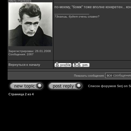
[Merry Prankster]
по-моему, "бомж" тоже вполне конкретен... к
_________________
?Знаешь, будет очень славно?
Зарегистрирован: 26.01.2008
Сообщения: 1067
Вернуться к началу
Показать сообщения:
Список форумов Serj on 
Страница
2
из
4