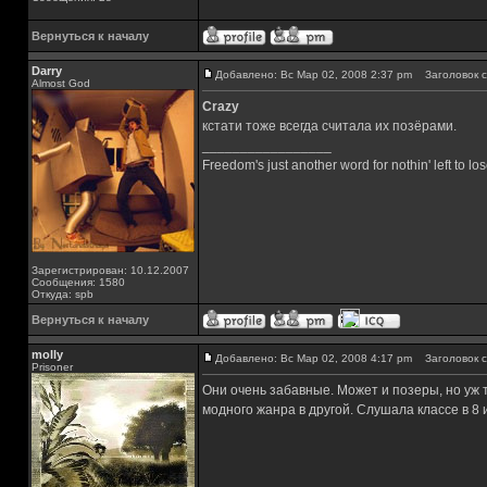
Вернуться к началу
Darry
Добавлено: Вс Мар 02, 2008 2:37 pm
Заголовок с
Almost God
Crazy
кстати тоже всегда считала их позёрами.
_________________
Freedom's just another word for nothin' left to los
Зарегистрирован: 10.12.2007
Сообщения: 1580
Откуда: spb
Вернуться к началу
molly
Добавлено: Вс Мар 02, 2008 4:17 pm
Заголовок с
Prisoner
Они очень забавные. Может и позеры, но уж 
модного жанра в другой. Слушала классе в 8