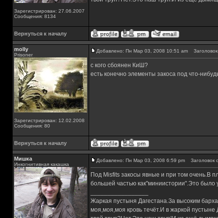
Зарегистрирован: 27.06.2007
Сообщения: 8134
Вернуться к началу
molly
Добавлено: Пн Мар 03, 2008 10:51 am
Заголовок 
Prisoner
с кого сбоянен КиШ?
есть конечно элементы закоса под что-нибуд
Зарегистрирован: 12.02.2008
Сообщения: 80
Вернуться к началу
Мишка
Добавлено: Пн Мар 03, 2008 6:59 pm
Заголовок с
Инкогнитивная какашка
Под Misfits закосы явные и при том очень.В 
большей частью как"миниистории".Это было у
_________________
Жаркая пустыня Дагестана.За высоким барха
моя,моя,моя кровь течёт.И в жаркой пустыне