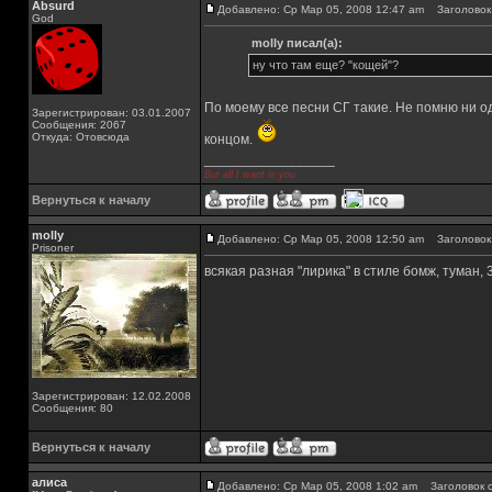
Absurd
Добавлено: Ср Мар 05, 2008 12:47 am
Заголовок 
God
molly писал(а):
ну что там еще? "кощей"?
По моему все песни СГ такие. Не помню ни о
Зарегистрирован: 03.01.2007
Сообщения: 2067
Откуда: Отовсюда
концом.
_________________
But all I want is you
Вернуться к началу
molly
Добавлено: Ср Мар 05, 2008 12:50 am
Заголовок 
Prisoner
всякая разная "лирика" в стиле бомж, туман, 3
Зарегистрирован: 12.02.2008
Сообщения: 80
Вернуться к началу
алиса
Добавлено: Ср Мар 05, 2008 1:02 am
Заголовок с