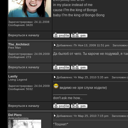
in my place instead of me
cause I?m the king of Bongo
baby I?m the king of Bongo Bong
Зарегистрирован: 24.11.2008
Сообщения: 3420
Вернуться к началу
The_Architect
Добавлено: Пт Ноя 13, 2009 11:51 pm
Заголовок 
Free Man
Да былоб от чего. Ты кароче не подумай, я та
Зарегистрирован: 24.09.2009
Сообщения: 273
Вернуться к началу
Lastly
Добавлено: Чт Мар 25, 2010 5:35 am
Заголовок с
Living Legend
Зарегистрирован: 24.04.2009
видимо не зря слухи ходили)
Сообщения: 5032
_________________
don't ask me how...
Вернуться к началу
Del Piero
Добавлено: Чт Мар 25, 2010 7:15 pm
Заголовок с
Аnticonformista
*Тошнит*