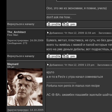
Ооо, это же из экономики, я помню, учила)
_________________
don't ask me how...
Вернуться к началу
The_Architect
Добавлено: Чт Ноя 12, 2009 11:04 am
Заголовок 
Free Man
Бумага, метал, пластмаса, не суть, но без ден
Зарегистрирован: 24.09.2009
Сообщения: 273
всего ты живёшь с мамой и папой которые те
кого на уме деньги дебилы, вот подрастёшь, 
Вернуться к началу
Maynard
Добавлено: Чт Ноя 12, 2009 1:23 pm
Заголовок с
Oh ja!
круто
а я-то в Fes'e с утра начал сомневаться
_________________
Fortuna non penis in manus non recipe
AC↑B↑BA↓ ажамбех пашамбе эшельбе шайта
Зарегистрирован: 14.10.2005