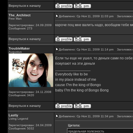
Вернуться к началу
The_Architect
Добавлено: Ср Ноя 11, 2009 11:03 pm
Заголовок 
Free Man
кароче поц мне валить надо, вообщем тебе м
Зарегистрирован: 24.09.2009
Сообщения: 273
Вернуться к началу
TroubleMaker
Добавлено: Ср Ноя 11, 2009 11:14 pm
Заголовок 
Augustus
Если ты еще не ушел, то деньги сами по себе
покупают на эти деньги
_________________
Everybody like to be
in my place instead of me
cause I?m the king of Bongo
baby I?m the king of Bongo Bong
Зарегистрирован: 24.11.2008
Сообщения: 3420
Вернуться к началу
Lastly
Добавлено: Ср Ноя 11, 2009 11:34 pm
Заголовок 
Living Legend
Зарегистрирован: 24.04.2009
Цитата:
Сообщения: 5032
предельная полезность