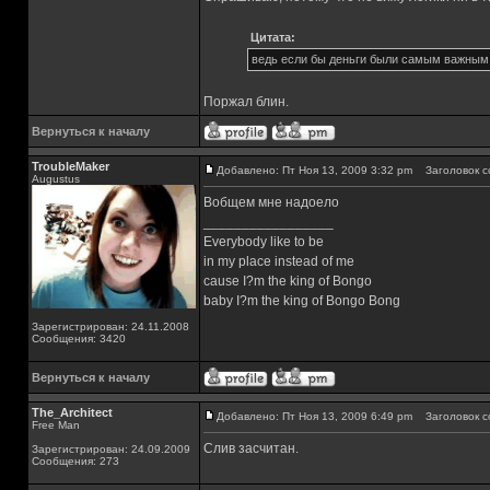
Цитата:
ведь если бы деньги были самым важным дл
Поржал блин.
Вернуться к началу
TroubleMaker
Добавлено: Пт Ноя 13, 2009 3:32 pm
Заголовок с
Augustus
Вобщем мне надоело
_________________
Everybody like to be
in my place instead of me
cause I?m the king of Bongo
baby I?m the king of Bongo Bong
Зарегистрирован: 24.11.2008
Сообщения: 3420
Вернуться к началу
The_Architect
Добавлено: Пт Ноя 13, 2009 6:49 pm
Заголовок с
Free Man
Слив засчитан.
Зарегистрирован: 24.09.2009
Сообщения: 273