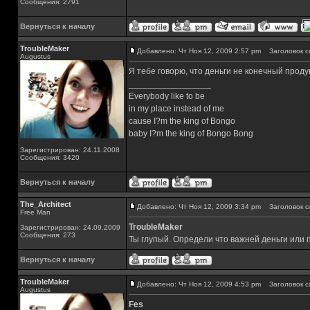
Сообщения: 2791
Вернуться к началу
TroubleMaker
Добавлено: Чт Ноя 12, 2009 2:57 pm
Заголовок с
Augustus
Я тебе говорю, что деньги не конечный проду
_________________
Everybody like to be
in my place instead of me
cause I?m the king of Bongo
baby I?m the king of Bongo Bong
Зарегистрирован: 24.11.2008
Сообщения: 3420
Вернуться к началу
The_Architect
Добавлено: Чт Ноя 12, 2009 3:34 pm
Заголовок с
Free Man
TroubleMaker
Зарегистрирован: 24.09.2009
Сообщения: 273
Ты глупый. Определи что важней деньги или 
Вернуться к началу
TroubleMaker
Добавлено: Чт Ноя 12, 2009 4:53 pm
Заголовок с
Augustus
Fes