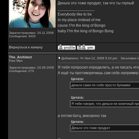
Деньги это тоже продукт, так что ты глупый
_________________
Everybody like to be
in my place instead of me
cause I?m the king of Bongo
baby I?m the king of Bongo Bong
Зарегистрирован: 24.11.2008
Сообщения: 3420
Вернуться к началу
The_Architect
Добавлено: Чт Ноя 12, 2009 5:14 pm
Заголовок с
Free Man
Я тебя попросил определить, а не писать что 
Зарегистрирован: 24.09.2009
Сообщения: 273
А ещё ты противоречишь сам себе например
Цитата:
деньги сами по себе просто бумажки
Цитата:
Я тебе говорю, что деньги не конечный пр
а потом батц, внезапно так
Цитата:
Деньги это тоже продукт