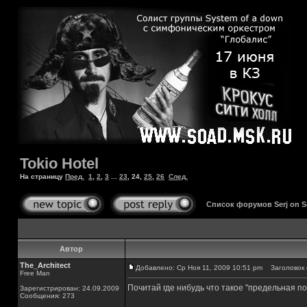
Tokio Hotel
На страницу
Пред.
1
,
2
,
3
...
23
,
24
,
25
,
26
След.
Список форумов Serj on 
Автор
The_Architect
Добавлено: Ср Ноя 11, 2009 10:51 pm
Заголовок 
Free Man
Почитай где нибудь что такое "предельная п
Зарегистрирован: 24.09.2009
Сообщения: 273