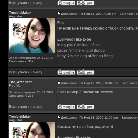
Вернуться к началу
TroubleMaker
Добавлено: Пт Ноя 13, 2009 9:35 pm
Заголовок с
Augustus
Fes
Ну если мне теперь скучно с тобой спорить, 
_________________
Everybody like to be
in my place instead of me
cause I?m the king of Bongo
baby I?m the king of Bongo Bong
Зарегистрирован: 24.11.2008
Сообщения: 3420
Вернуться к началу
The_Architect
Добавлено: Пт Ноя 13, 2009 10:04 pm
Заголовок 
Free Man
Слив номер 2, засчитан. хехехе
Зарегистрирован: 24.09.2009
Сообщения: 273
Вернуться к началу
TroubleMaker
Добавлено: Пт Ноя 13, 2009 11:09 pm
Заголовок 
Augustus
Хахаха, ну ты лобан, радуйся)))
_________________
Everybody like to be