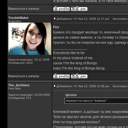
И вспоми с чего мы начали, а то твоя манера
Вернуться к началу
TroubleMaker
Добавлено: Чт Ноя 12, 2009 11:17 pm
Заголовок 
Augustus
Fes
Бумага это продукт вообще то, конечный проду
деньги не самое важное, а ты почему то пере
тратил, ты бы не покупал на них еду, одежду и
_________________
Everybody like to be
in my place instead of me
Зарегистрирован: 24.11.2008
Сообщения: 3420
cause I?m the king of Bongo
baby I?m the king of Bongo Bong
Вернуться к началу
The_Architect
Добавлено: Чт Ноя 12, 2009 11:39 pm
Заголовок 
Free Man
Зарегистрирован: 24.09.2009
Цитата:
Сообщения: 273
перевел на просто "важное"
Ключевой момент, а дальше ты уже накручива
Тебе не хватает мозгов, для чёткого разгран
Или ты под дурачка косишь?
Спрашиваю, потому что не вижу логики ни в т