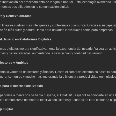
 innovación del procesamiento de lenguaje natural. Esta tecnología avanzada utili
nuevas posibilidades en la comunicación digital.
es y Contextualizadas
 línea se vuelven más inteligentes y contextuales que nunca. Gracias a su capaci
ción más fluida y natural, tanto para usuarios individuales como para empresas.
l Usuario en Plataformas Digitales
as digitales mejora significativamente la experiencia del usuario. Ya sea en aplica
ntes y personalizadas, aumentando la satisfacción y fidelidad del usuario.
Sectores y Ámbitos
mplia variedad de sectores y ámbitos. Desde el comercio electrónico hasta la educ
generar contenido y mucho más, mejorando la eficiencia y productividad en múltiples
 para la Internacionalización
ndirse a mercados de habla hispana, el Chat GPT español se convierte en una her
den comunicarse de manera efectiva con clientes y usuarios de todo el mundo his
e Digital