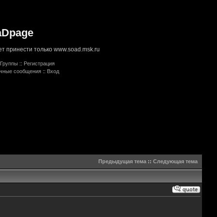
aDpage
т принести только www.soad.msk.ru
Группы
::
Регистрация
ичные сообщения
::
Вход
Предыдущая тема
::
Следующая тема