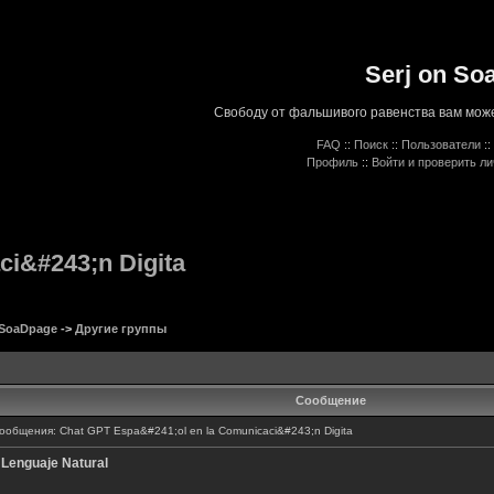
Serj on So
Свободу от фальшивого равенства вам може
FAQ
::
Поиск
::
Пользователи
::
Профиль
::
Войти и проверить л
i&#243;n Digita
 SoaDpage
->
Другие группы
Сообщение
общения: Chat GPT Espa&#241;ol en la Comunicaci&#243;n Digita
 Lenguaje Natural