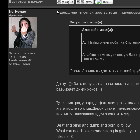
Вернуться к началу
[re:]venge
Добавлено: Чт Окт 27, 2005 12:39 am
Заголовок с
Apostate
Dirtysnow писал(а):
Алексей писал(а):
Avril laving очень любит на Систем
Зарегистрирован:
А вабще по-моему очень уж Дарон р
15.10.2005
того он SOAD.
Сообщения: 40
Откуда: Псков
Эврил Лавинь выдрать выхлопной трубой
Да ну =))) Зато получается на столько тупо, ч
разбирает дикий хохот =)
Тут, я смотрю, у народа фантазия разыгралас
Угу, а после того как Дарон станет человеком-
появится навязчивая идея захватить мир...
_________________
Deaf and blind and dumb and born to follow
What you need is someone strong to guide you
Like me ©