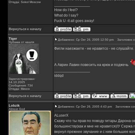
Откуда: Sokol Moscow
_________________
How do I feel?
What do I say?
Fuck U -it all goes away!
Вернуться к началу
Tiger
Добавлено: Ср Окт 26, 2005 12:50 pm
Заголовок с
Чубакка от кашля
Фигли наезжаете - не нравитсо - не слушайте. 
А Аврин Лавин повесить на крюк и поджечь
_________________
iddqd
Зарегистрирован:
14.10.2005
Сообщения: 734
Откуда: Минск
Вернуться к началу
Lobzik
Добавлено: Ср Окт 26, 2005 4:43 pm
Заголовок со
Almost God
ALuserX
Скажу что ты прав по поводу гитары Дарона-зв
большинству(как и мне не нравится)!У Сержа 
вернул прежнее звучание и с ним большее кол