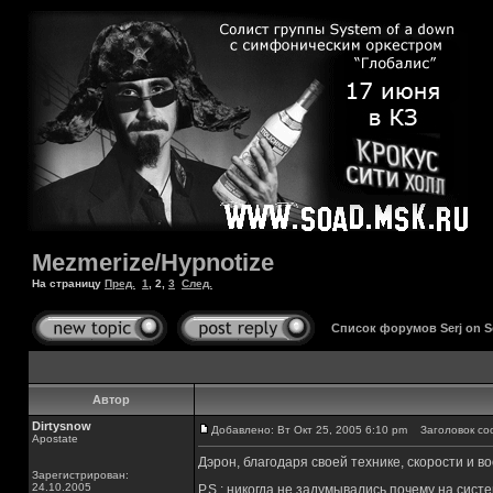
Mezmerize/Hypnotize
На страницу
Пред.
1
,
2
,
3
След.
Список форумов Serj on 
Автор
Dirtysnow
Добавлено: Вт Окт 25, 2005 6:10 pm
Заголовок со
Apostate
Дэрон, благодаря своей технике, скорости и в
Зарегистрирован:
24.10.2005
P.S.: никогда не задумывались почему на сист