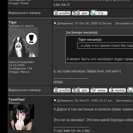
Откуда: Псков
Like me ©
Вернуться к началу
Tiger
Добавлено: Пт Окт 28, 2005 11:04 am
Заголовок с
Чубакка от кашля
[re:]venge писал(а):
Tiger писал(а):
...и уйду в его армию тьмы! Мы зад
А может быть это наоборот будет арм
Зарегистрирован:
14.10.2005
Сообщения: 734
а, ну тоже неплохо. Make love, not war=)
Откуда: Минск
_________________
iddqd
Вернуться к началу
ТримПам!
Добавлено: Пн Ноя 07, 2005 10:17 pm
Заголовок с
Prisoner
А Дэрон и так частенько в записях Шаво заменя
Это не он виноват. Это кое-какой бородач обл
_________________
У нас вам тут не у вас....