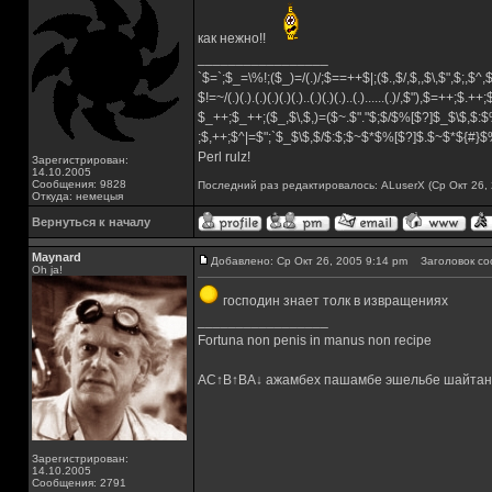
как нежно!!
_________________
`$=`;$_=\%!;($_)=/(.)/;$==++$|;($.,$/,$,,$\,$",$;,$^
$!=~/(.)(.).(.)(.)(.)(.)..(.)(.)(.)..(.)......(.)/,$"),$=++;$.++
$_++;$_++;($_,$\,$,)=($~.$"."$;$/$%[$?]$_$\$,$:$
;$,++;$^|=$";`$_$\$,$/$:$;$~$*$%[$?]$.$~$*${#}
Perl rulz!
Зарегистрирован:
14.10.2005
Сообщения: 9828
Последний раз редактировалось: ALuserX (Ср Окт 26, 
Откуда: немецыя
Вернуться к началу
Maynard
Добавлено: Ср Окт 26, 2005 9:14 pm
Заголовок со
Oh ja!
господин знает толк в извращениях
_________________
Fortuna non penis in manus non recipe
AC↑B↑BA↓ ажамбех пашамбе эшельбе шайтан
Зарегистрирован:
14.10.2005
Сообщения: 2791