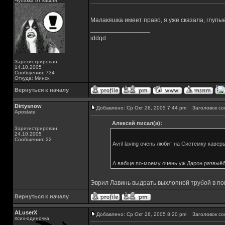
Чубакка от кашля
Малакяшка имеет право, я уже сказала, глупы
_________________
iddqd
Зарегистрирован:
14.10.2005
Сообщения: 734
Откуда: Минск
Вернуться к началу
Dirtysnow
Добавлено: Ср Окт 26, 2005 7:44 pm
Заголовок со
Apostate
Алексей писал(а):
Зарегистрирован:
24.10.2005
Сообщения: 22
Avril laving очень любит на Системку каве
А вабще по-моему очень уж Дарон развыёбы
Эврил Лавинь выдрать выхлопной трубой в попку
Вернуться к началу
ALuserX
Добавлено: Ср Окт 26, 2005 8:20 pm
Заголовок со
псих-одиночка