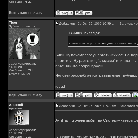
Сообщения: 22
Вернуться к началу
Tiger
Добавлено: Ср Окт 26, 2005 10:59 am
Заголовок с
Чубакка от кашля
14260089 писал(а):
кокаинщик чертов,и эти два альбома послед
Блин, ну почему сразу наркотики????? Во-перв
наркотой. Ну разве под "спидами" или экстази
Зарегистрирован:
прет. Так что попрошуууу!!!!
14.10.2005
Сообщения: 734
Откуда: Минск
Человек расслабляется, разывлекает публику,
_________________
iddqd
Вернуться к началу
Алексей
Добавлено: Ср Окт 26, 2005 11:48 am
Заголовок с
Apostate
Avril laving очень любит на Системку каверы 
Зарегистрирован:
24.10.2005
Сообщения: 22
А вабще по-моему очень уж Дарон развыёбыва..