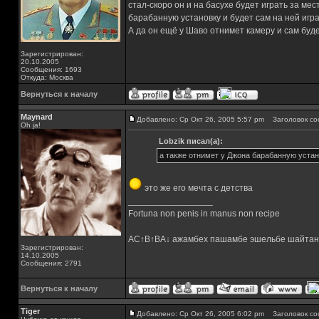
стал-скоро он и на басухе будет играть за ме
барабанную установку и будет сам на ней игр
А да он ещё у Шаво отнимет камеру и сам буд
Зарегистрирован:
20.10.2005
Сообщения: 1693
Откуда: Москва
Вернуться к началу
Maynard
Добавлено: Ср Окт 26, 2005 5:57 pm
Заголовок со
Oh ja!
Lobzik писал(а):
а также отнимет у Джона барабанную устан
это же его мечта с детства
_________________
Fortuna non penis in manus non recipe
AC↑B↑BA↓ ажамбех пашамбе эшельбе шайтан
Зарегистрирован:
14.10.2005
Сообщения: 2791
Вернуться к началу
Tiger
Добавлено: Ср Окт 26, 2005 6:02 pm
Заголовок со