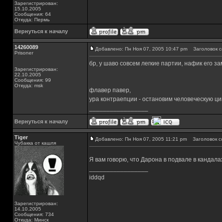
Зарегистрирован:
15.10.2005
Сообщения: 64
Откуда: Пермь
Вернуться к началу
14260089
Добавлено: Пн Ноя 07, 2005 10:47 pm
Заголовок с
Prisoner
бр, у шаво совсем легкие партии, нафик его з
Зарегистрирован:
22.10.2005
Сообщения: 99
Откуда: msk
флавер павер,
ура контраепции - остановим человеческую ц
_________________
Вернуться к началу
Tiger
Добавлено: Пн Ноя 07, 2005 11:21 pm
Заголовок с
Чубакка от кашля
Я вам говорю, что Дарона в подвале в кандалах
_________________
iddqd
Зарегистрирован:
14.10.2005
Сообщения: 734
Откуда: Минск