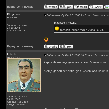
Вернуться к началу
Dirtysnow
Добавлено: Ср Окт 26, 2005 9:40 pm
Заголовок со
Apostate
Maynard писал(а):
Зарегистрирован:
24.10.2005
господин знает толк в извращениях
Сообщения: 22
Вернуться к началу
Lobzik
Добавлено: Ср Окт 26, 2005 10:21 pm
Заголовок с
Almost God
Аврин Лавин нда действительно большой мастер
А ещё Дарон переименует System of a Down в S
Зарегистрирован:
20.10.2005
Сообщения: 1693
Откуда: Москва