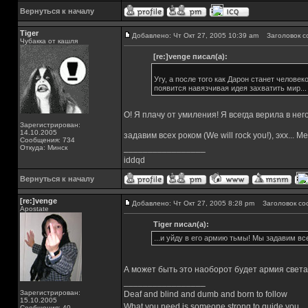
Вернуться к началу
Tiger
Добавлено: Чт Окт 27, 2005 10:39 am
Заголовок с
Чубакка от кашля
[re:]venge писал(а):
Угу, а после того как Дарон станет человек
появится навязчивая идея захватить мир...
О! Я плачу от умиления! Я всегда верила в нег
Зарегистрирован:
14.10.2005
задавим всех роком (We will rock you!), эхх... М
Сообщения: 734
_________________
Откуда: Минск
iddqd
Вернуться к началу
[re:]venge
Добавлено: Чт Окт 27, 2005 8:28 pm
Заголовок со
Apostate
Tiger писал(а):
...и уйду в его армию тьмы! Мы задавим все
А может быть это наоборот будет армия свет
_________________
Зарегистрирован:
Deaf and blind and dumb and born to follow
15.10.2005
What you need is someone strong to guide you
Сообщения: 40